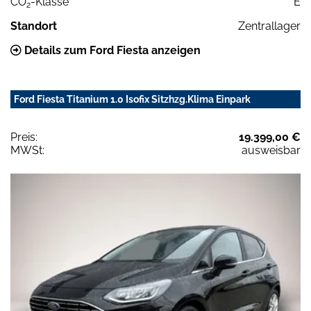
CO
-Klasse
E
2
Standort
Zentrallager
Details zum Ford Fiesta anzeigen
Ford Fiesta Titanium 1.0 Isofix Sitzhzg.Klima Einpark
Preis:
19.399,00 €
MWSt:
ausweisbar