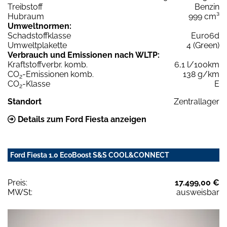
Treibstoff
Benzin
Hubraum
999 cm³
Umweltnormen:
Schadstoffklasse
Euro6d
Umweltplakette
4 (Green)
Verbrauch und Emissionen nach WLTP:
Kraftstoffverbr. komb.
6,1 l/100km
CO
-Emissionen komb.
138 g/km
2
CO
-Klasse
E
2
Standort
Zentrallager
Details zum Ford Fiesta anzeigen
Ford Fiesta 1.0 EcoBoost S&S COOL&CONNECT
Preis:
17.499,00 €
MWSt:
ausweisbar