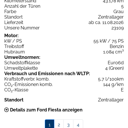
Kilometerstand
43.178 km
Anzahl der Türen
5
Farbe
Grau
Standort
Zentrallager
Lieferzeit
ab ca. 11.08.2026
Unsere Nummer
23109
Motor:
kW / PS
55 kW / 75 PS
Treibstoff
Benzin
Hubraum
1.084 cm³
Umweltnormen:
Schadstoffklasse
Euro6d
Umweltplakette
4 (Green)
Verbrauch und Emissionen nach WLTP:
Kraftstoffverbr. komb.
5,7 l/100km
CO
-Emissionen komb.
144 g/km
2
CO
-Klasse
E
2
Standort
Zentrallager
Details zum Ford Fiesta anzeigen
1
2
3
4