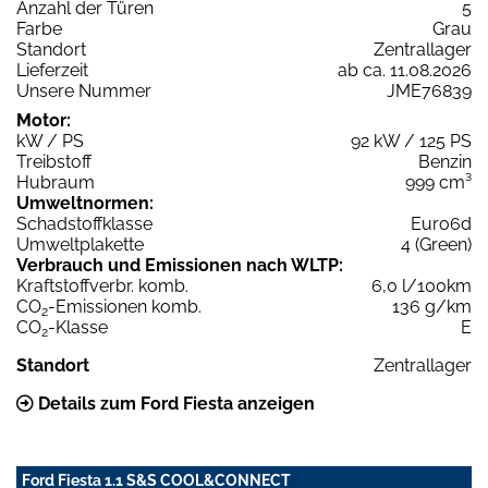
Anzahl der Türen
5
Farbe
Grau
Standort
Zentrallager
Lieferzeit
ab ca. 11.08.2026
Unsere Nummer
JME76839
Motor:
kW / PS
92 kW / 125 PS
Treibstoff
Benzin
Hubraum
999 cm³
Umweltnormen:
Schadstoffklasse
Euro6d
Umweltplakette
4 (Green)
Verbrauch und Emissionen nach WLTP:
Kraftstoffverbr. komb.
6,0 l/100km
CO
-Emissionen komb.
136 g/km
2
CO
-Klasse
E
2
Standort
Zentrallager
Details zum Ford Fiesta anzeigen
Ford Fiesta 1.1 S&S COOL&CONNECT