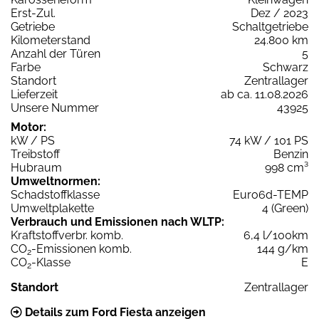
Erst-Zul.
Dez / 2023
Getriebe
Schaltgetriebe
Kilometerstand
24.800 km
Anzahl der Türen
5
Farbe
Schwarz
Standort
Zentrallager
Lieferzeit
ab ca. 11.08.2026
Unsere Nummer
43925
Motor:
kW / PS
74 kW / 101 PS
Treibstoff
Benzin
Hubraum
998 cm³
Umweltnormen:
Schadstoffklasse
Euro6d-TEMP
Umweltplakette
4 (Green)
Verbrauch und Emissionen nach WLTP:
Kraftstoffverbr. komb.
6,4 l/100km
CO
-Emissionen komb.
144 g/km
2
CO
-Klasse
E
2
Standort
Zentrallager
Details zum Ford Fiesta anzeigen