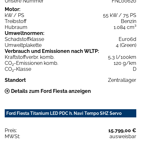
Unsere Nummer
FNL00620
Motor:
kW / PS
55 kW / 75 PS
Treibstoff
Benzin
Hubraum
1.084 cm³
Umweltnormen:
Schadstoffklasse
Euro6d
Umweltplakette
4 (Green)
Verbrauch und Emissionen nach WLTP:
Kraftstoffverbr. komb.
5,3 l/100km
CO
-Emissionen komb.
120 g/km
2
CO
-Klasse
D
2
Standort
Zentrallager
Details zum Ford Fiesta anzeigen
Ford Fiesta Titanium LED PDC h. Navi Tempo SHZ Servo
Preis:
15.799,00 €
MWSt:
ausweisbar