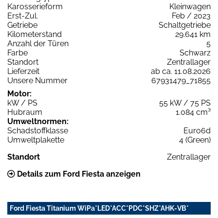
Karosserieform
Kleinwagen
Erst-Zul.
Feb / 2023
Getriebe
Schaltgetriebe
Kilometerstand
29.641 km
Anzahl der Türen
5
Farbe
Schwarz
Standort
Zentrallager
Lieferzeit
ab ca. 11.08.2026
Unsere Nummer
67931479_71855
Motor:
kW / PS
55 kW / 75 PS
Hubraum
1.084 cm³
Umweltnormen:
Schadstoffklasse
Euro6d
Umweltplakette
4 (Green)
Standort
Zentrallager
Details zum Ford Fiesta anzeigen
Ford Fiesta Titanium WiPa*LED*ACC*PDC*SHZ*AHK-VB*