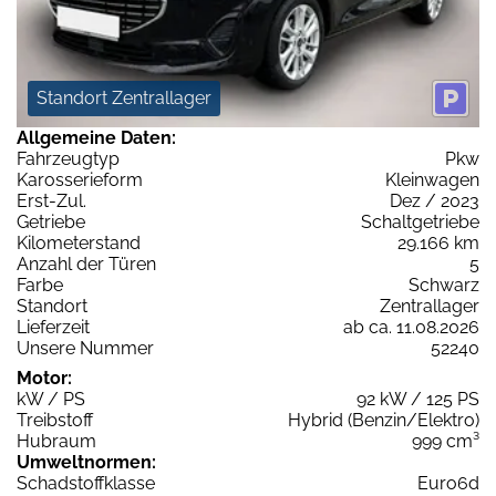
Standort Zentrallager
Allgemeine Daten:
Fahrzeugtyp
Pkw
Karosserieform
Kleinwagen
Erst-Zul.
Dez / 2023
Getriebe
Schaltgetriebe
Kilometerstand
29.166 km
Anzahl der Türen
5
Farbe
Schwarz
Standort
Zentrallager
Lieferzeit
ab ca. 11.08.2026
Unsere Nummer
52240
Motor:
kW / PS
92 kW / 125 PS
Treibstoff
Hybrid (Benzin/Elektro)
Hubraum
999 cm³
Umweltnormen:
Schadstoffklasse
Euro6d