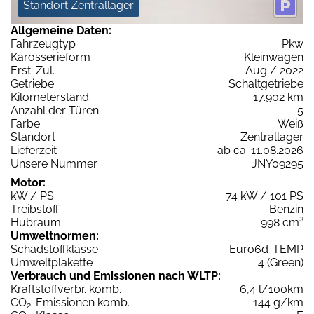
Standort Zentrallager
Allgemeine Daten:
Fahrzeugtyp
Pkw
Karosserieform
Kleinwagen
Erst-Zul.
Aug / 2022
Getriebe
Schaltgetriebe
Kilometerstand
17.902 km
Anzahl der Türen
5
Farbe
Weiß
Standort
Zentrallager
Lieferzeit
ab ca. 11.08.2026
Unsere Nummer
JNY09295
Motor:
kW / PS
74 kW / 101 PS
Treibstoff
Benzin
Hubraum
998 cm³
Umweltnormen:
Schadstoffklasse
Euro6d-TEMP
Umweltplakette
4 (Green)
Verbrauch und Emissionen nach WLTP:
Kraftstoffverbr. komb.
6,4 l/100km
CO
-Emissionen komb.
144 g/km
2