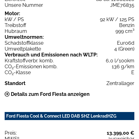
Unsere Nummer
JME76835
Motor:
kW / PS
92 kW / 125 PS
Treibstoff
Benzin
Hubraum
999 cm³
Umweltnormen:
Schadstoffklasse
Euro6d
Umweltplakette
4 (Green)
Verbrauch und Emissionen nach WLTP:
Kraftstoffverbr. komb.
6,0 l/100km
CO
-Emissionen komb.
136 g/km
2
CO
-Klasse
E
2
Standort
Zentrallager
Details zum Ford Fiesta anzeigen
Ford Fiesta Cool & Connect LED DAB SHZ LenkradHZG
Preis:
13.399,00 €
MWSt:
ausweisbar