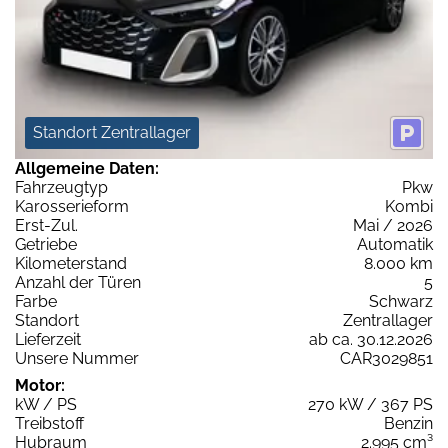
Standort Zentrallager
Allgemeine Daten:
Fahrzeugtyp
Pkw
Karosserieform
Kombi
Erst-Zul.
Mai / 2026
Getriebe
Automatik
Kilometerstand
8.000 km
Anzahl der Türen
5
Farbe
Schwarz
Standort
Zentrallager
Lieferzeit
ab ca. 30.12.2026
Unsere Nummer
CAR3029851
Motor:
kW / PS
270 kW / 367 PS
Treibstoff
Benzin
Hubraum
2.995 cm³