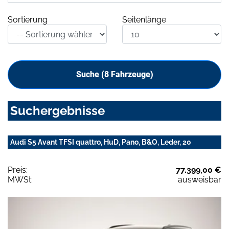
Sortierung
Seitenlänge
Suche (
8
Fahrzeuge)
Suchergebnisse
Audi S5 Avant TFSI quattro, HuD, Pano, B&O, Leder, 20
Preis:
77.399,00 €
MWSt:
ausweisbar