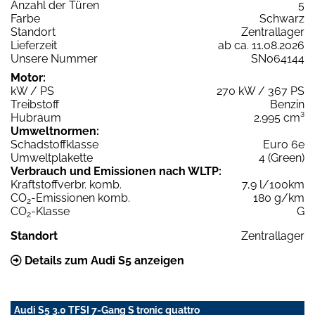
Anzahl der Türen
5
Farbe
Schwarz
Standort
Zentrallager
Lieferzeit
ab ca. 11.08.2026
Unsere Nummer
SN064144
Motor:
kW / PS
270 kW / 367 PS
Treibstoff
Benzin
Hubraum
2.995 cm³
Umweltnormen:
Schadstoffklasse
Euro 6e
Umweltplakette
4 (Green)
Verbrauch und Emissionen nach WLTP:
Kraftstoffverbr. komb.
7,9 l/100km
CO
-Emissionen komb.
180 g/km
2
CO
-Klasse
G
2
Standort
Zentrallager
Details zum Audi S5 anzeigen
Audi S5 3.0 TFSI 7-Gang S tronic quattro