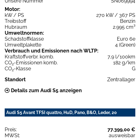
Unsere Nummer
SN069994
Motor:
kW / PS
270 kW / 367 PS
Treibstoff
Benzin
Hubraum
2.995 cm³
Umweltnormen:
Schadstoffklasse
Euro 6e
Umweltplakette
4 (Green)
Verbrauch und Emissionen nach WLTP:
Kraftstoffverbr. komb.
7,9 l/100km
CO
-Emissionen komb.
182 g/km
2
CO
-Klasse
G
2
Standort
Zentrallager
Details zum Audi S5 anzeigen
Audi S5 Avant TFSI quattro, HuD, Pano, B&O, Leder, 20
Preis:
77.399,00 €
MWSt:
ausweisbar