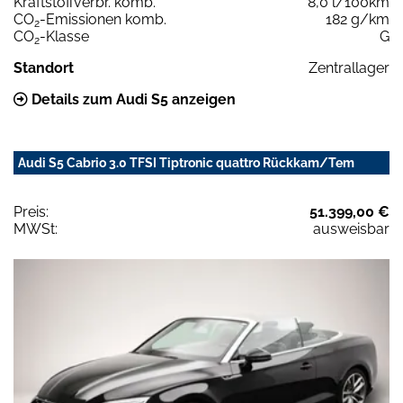
Kraftstoffverbr. komb.
8,0 l/100km
CO
-Emissionen komb.
182 g/km
2
CO
-Klasse
G
2
Standort
Zentrallager
Details zum Audi S5 anzeigen
Audi S5 Cabrio 3.0 TFSI Tiptronic quattro Rückkam/Tem
Preis:
51.399,00 €
MWSt:
ausweisbar