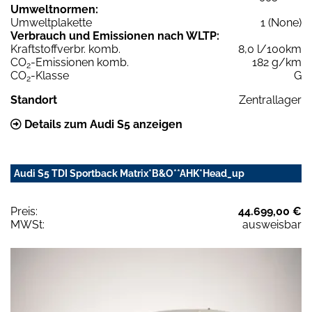
Umweltnormen:
Umweltplakette
1 (None)
Verbrauch und Emissionen nach WLTP:
Kraftstoffverbr. komb.
8,0 l/100km
CO
-Emissionen komb.
182 g/km
2
CO
-Klasse
G
2
Standort
Zentrallager
Details zum Audi S5 anzeigen
Audi S5 TDI Sportback Matrix*B&O**AHK*Head_up
Preis:
44.699,00 €
MWSt:
ausweisbar