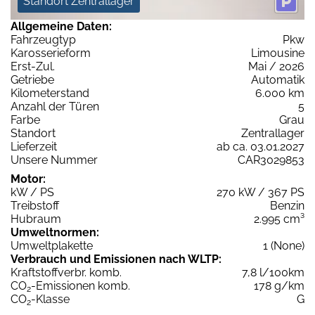
Standort Zentrallager
Allgemeine Daten:
Fahrzeugtyp
Pkw
Karosserieform
Limousine
Erst-Zul.
Mai / 2026
Getriebe
Automatik
Kilometerstand
6.000 km
Anzahl der Türen
5
Farbe
Grau
Standort
Zentrallager
Lieferzeit
ab ca. 03.01.2027
Unsere Nummer
CAR3029853
Motor:
kW / PS
270 kW / 367 PS
Treibstoff
Benzin
Hubraum
2.995 cm³
Umweltnormen:
Umweltplakette
1 (None)
Verbrauch und Emissionen nach WLTP:
Kraftstoffverbr. komb.
7,8 l/100km
CO
-Emissionen komb.
178 g/km
2
CO
-Klasse
G
2