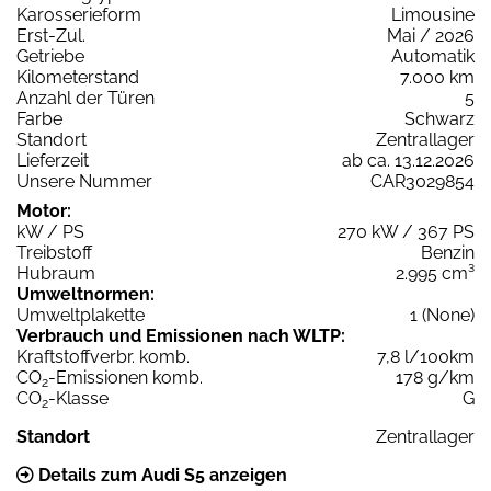
Karosserieform
Limousine
Erst-Zul.
Mai / 2026
Getriebe
Automatik
Kilometerstand
7.000 km
Anzahl der Türen
5
Farbe
Schwarz
Standort
Zentrallager
Lieferzeit
ab ca. 13.12.2026
Unsere Nummer
CAR3029854
Motor:
kW / PS
270 kW / 367 PS
Treibstoff
Benzin
Hubraum
2.995 cm³
Umweltnormen:
Umweltplakette
1 (None)
Verbrauch und Emissionen nach WLTP:
Kraftstoffverbr. komb.
7,8 l/100km
CO
-Emissionen komb.
178 g/km
2
CO
-Klasse
G
2
Standort
Zentrallager
Details zum Audi S5 anzeigen