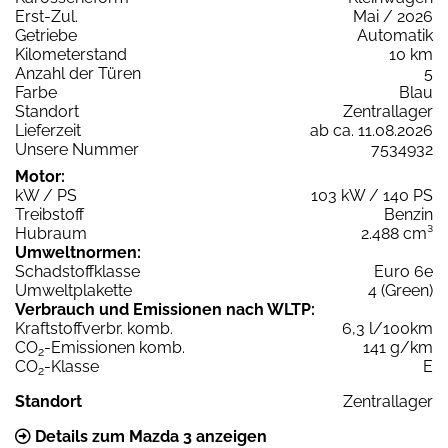
Erst-Zul.
Mai / 2026
Getriebe
Automatik
Kilometerstand
10 km
Anzahl der Türen
5
Farbe
Blau
Standort
Zentrallager
Lieferzeit
ab ca. 11.08.2026
Unsere Nummer
7534932
Motor:
kW / PS
103 kW / 140 PS
Treibstoff
Benzin
Hubraum
2.488 cm³
Umweltnormen:
Schadstoffklasse
Euro 6e
Umweltplakette
4 (Green)
Verbrauch und Emissionen nach WLTP:
Kraftstoffverbr. komb.
6,3 l/100km
CO
-Emissionen komb.
141 g/km
2
CO
-Klasse
E
2
Standort
Zentrallager
Details zum Mazda 3 anzeigen