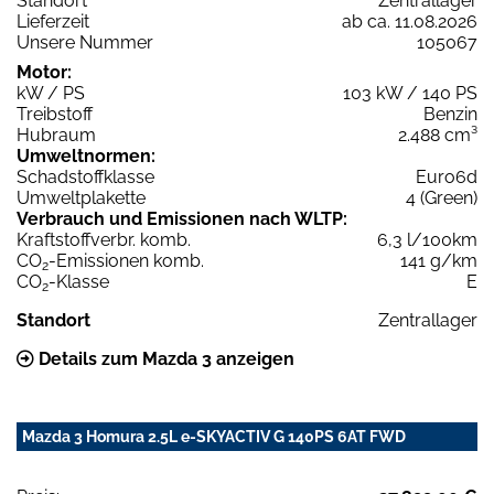
Standort
Zentrallager
Lieferzeit
ab ca. 11.08.2026
Unsere Nummer
105067
Motor:
kW / PS
103 kW / 140 PS
Treibstoff
Benzin
Hubraum
2.488 cm³
Umweltnormen:
Schadstoffklasse
Euro6d
Umweltplakette
4 (Green)
Verbrauch und Emissionen nach WLTP:
Kraftstoffverbr. komb.
6,3 l/100km
CO
-Emissionen komb.
141 g/km
2
CO
-Klasse
E
2
Standort
Zentrallager
Details zum Mazda 3 anzeigen
Mazda 3 Homura 2.5L e-SKYACTIV G 140PS 6AT FWD