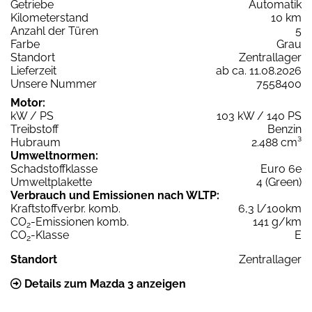
Getriebe
Automatik
Kilometerstand
10 km
Anzahl der Türen
5
Farbe
Grau
Standort
Zentrallager
Lieferzeit
ab ca. 11.08.2026
Unsere Nummer
7558400
Motor:
kW / PS
103 kW / 140 PS
Treibstoff
Benzin
Hubraum
2.488 cm³
Umweltnormen:
Schadstoffklasse
Euro 6e
Umweltplakette
4 (Green)
Verbrauch und Emissionen nach WLTP:
Kraftstoffverbr. komb.
6,3 l/100km
CO
-Emissionen komb.
141 g/km
2
CO
-Klasse
E
2
Standort
Zentrallager
Details zum Mazda 3 anzeigen