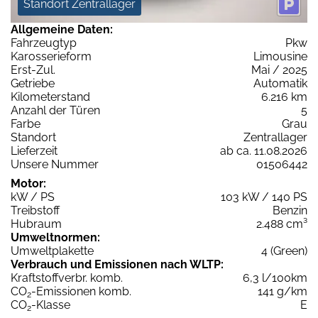
Standort Zentrallager
Allgemeine Daten:
Fahrzeugtyp
Pkw
Karosserieform
Limousine
Erst-Zul.
Mai / 2025
Getriebe
Automatik
Kilometerstand
6.216 km
Anzahl der Türen
5
Farbe
Grau
Standort
Zentrallager
Lieferzeit
ab ca. 11.08.2026
Unsere Nummer
01506442
Motor:
kW / PS
103 kW / 140 PS
Treibstoff
Benzin
Hubraum
2.488 cm³
Umweltnormen:
Umweltplakette
4 (Green)
Verbrauch und Emissionen nach WLTP:
Kraftstoffverbr. komb.
6,3 l/100km
CO
-Emissionen komb.
141 g/km
2
CO
-Klasse
E
2