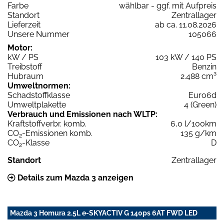
Farbe
wählbar - ggf. mit Aufpreis
Standort
Zentrallager
Lieferzeit
ab ca. 11.08.2026
Unsere Nummer
105066
Motor:
kW / PS
103 kW / 140 PS
Treibstoff
Benzin
Hubraum
2.488 cm³
Umweltnormen:
Schadstoffklasse
Euro6d
Umweltplakette
4 (Green)
Verbrauch und Emissionen nach WLTP:
Kraftstoffverbr. komb.
6,0 l/100km
CO
-Emissionen komb.
135 g/km
2
CO
-Klasse
D
2
Standort
Zentrallager
Details zum Mazda 3 anzeigen
Mazda 3 Homura 2.5L e-SKYACTIV G 140ps 6AT FWD LED