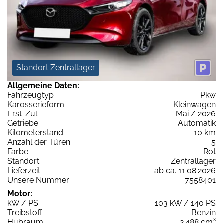
Standort Zentrallager
Allgemeine Daten:
Fahrzeugtyp
Pkw
Karosserieform
Kleinwagen
Erst-Zul.
Mai / 2026
Getriebe
Automatik
Kilometerstand
10 km
Anzahl der Türen
5
Farbe
Rot
Standort
Zentrallager
Lieferzeit
ab ca. 11.08.2026
Unsere Nummer
7558401
Motor:
kW / PS
103 kW / 140 PS
Treibstoff
Benzin
Hubraum
2.488 cm³