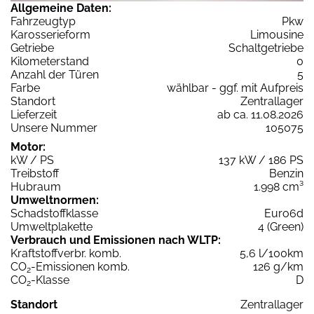
Allgemeine Daten:
Fahrzeugtyp
Pkw
Karosserieform
Limousine
Getriebe
Schaltgetriebe
Kilometerstand
0
Anzahl der Türen
5
Farbe
wählbar - ggf. mit Aufpreis
Standort
Zentrallager
Lieferzeit
ab ca. 11.08.2026
Unsere Nummer
105075
Motor:
kW / PS
137 kW / 186 PS
Treibstoff
Benzin
Hubraum
1.998 cm³
Umweltnormen:
Schadstoffklasse
Euro6d
Umweltplakette
4 (Green)
Verbrauch und Emissionen nach WLTP:
Kraftstoffverbr. komb.
5,6 l/100km
CO
-Emissionen komb.
126 g/km
2
CO
-Klasse
D
2
Standort
Zentrallager