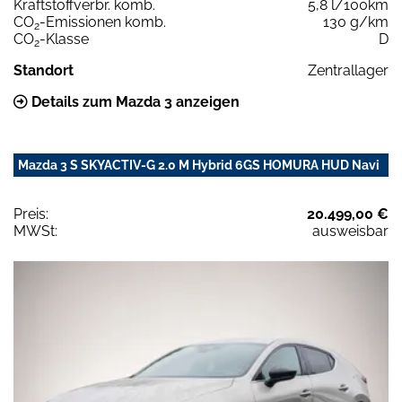
Kraftstoffverbr. komb.
5,8 l/100km
CO
-Emissionen komb.
130 g/km
2
CO
-Klasse
D
2
Standort
Zentrallager
Details zum Mazda 3 anzeigen
Mazda 3 S SKYACTIV-G 2.0 M Hybrid 6GS HOMURA HUD Navi
Preis:
20.499,00 €
MWSt:
ausweisbar