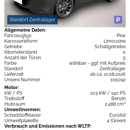
Standort Zentrallager
Allgemeine Daten:
Fahrzeugtyp
Pkw
Karosserieform
Limousine
Getriebe
Schaltgetriebe
Kilometerstand
0
Anzahl der Türen
5
Farbe
wählbar - ggf. mit Aufpreis
Standort
Zentrallager
Lieferzeit
ab ca. 11.08.2026
Unsere Nummer
105092
Motor:
kW / PS
103 kW / 140 PS
Treibstoff
Benzin
Hubraum
2.488 cm³
Umweltnormen:
Schadstoffklasse
Euro6d
Umweltplakette
4 (Green)
Verbrauch und Emissionen nach WLTP: