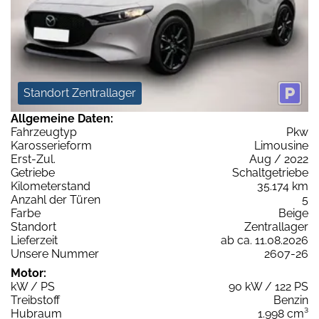
Standort Zentrallager
Allgemeine Daten:
Fahrzeugtyp
Pkw
Karosserieform
Limousine
Erst-Zul.
Aug / 2022
Getriebe
Schaltgetriebe
Kilometerstand
35.174 km
Anzahl der Türen
5
Farbe
Beige
Standort
Zentrallager
Lieferzeit
ab ca. 11.08.2026
Unsere Nummer
2607-26
Motor:
kW / PS
90 kW / 122 PS
Treibstoff
Benzin
Hubraum
1.998 cm³