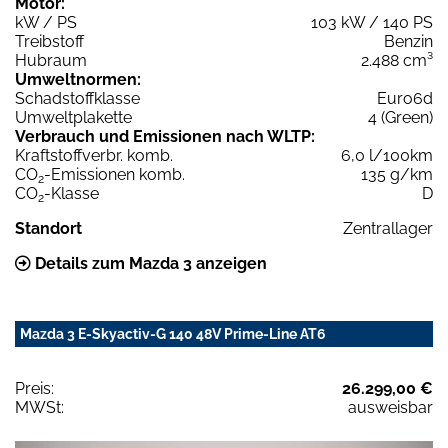
Motor:
kW / PS
103 kW / 140 PS
Treibstoff
Benzin
Hubraum
2.488 cm³
Umweltnormen:
Schadstoffklasse
Euro6d
Umweltplakette
4 (Green)
Verbrauch und Emissionen nach WLTP:
Kraftstoffverbr. komb.
6,0 l/100km
CO
-Emissionen komb.
135 g/km
2
CO
-Klasse
D
2
Standort
Zentrallager
Details zum Mazda 3 anzeigen
Mazda 3 E-Skyactiv-G 140 48V Prime-Line AT6
Preis:
26.299,00 €
MWSt:
ausweisbar