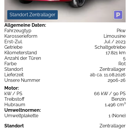
Standort Zentrallager
Allgemeine Daten:
Fahrzeugtyp
Pkw
Karosserieform
Limousine
Erst-Zul.
Jul / 2023
Getriebe
Schaltgetriebe
Kilometerstand
17.821 km
Anzahl der Türen
5
Farbe
Rot
Standort
Zentrallager
Lieferzeit
ab ca. 11.08.2026
Unsere Nummer
2906-26
Motor:
kW / PS
66 kW / 90 PS
Treibstoff
Benzin
Hubraum
1.496 cm³
Umweltnormen:
Umweltplakette
1 (None)
Standort
Zentrallager