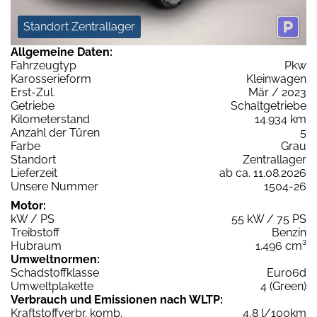
Standort Zentrallager
Allgemeine Daten:
Fahrzeugtyp
Pkw
Karosserieform
Kleinwagen
Erst-Zul.
Mär / 2023
Getriebe
Schaltgetriebe
Kilometerstand
14.934 km
Anzahl der Türen
5
Farbe
Grau
Standort
Zentrallager
Lieferzeit
ab ca. 11.08.2026
Unsere Nummer
1504-26
Motor:
kW / PS
55 kW / 75 PS
Treibstoff
Benzin
Hubraum
1.496 cm³
Umweltnormen:
Schadstoffklasse
Euro6d
Umweltplakette
4 (Green)
Verbrauch und Emissionen nach WLTP:
Kraftstoffverbr. komb.
4,8 l/100km