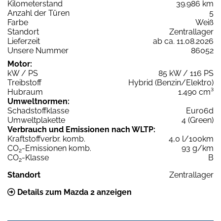
Kilometerstand
39.986 km
Anzahl der Türen
5
Farbe
Weiß
Standort
Zentrallager
Lieferzeit
ab ca. 11.08.2026
Unsere Nummer
86052
Motor:
kW / PS
85 kW / 116 PS
Treibstoff
Hybrid (Benzin/Elektro)
Hubraum
1.490 cm³
Umweltnormen:
Schadstoffklasse
Euro6d
Umweltplakette
4 (Green)
Verbrauch und Emissionen nach WLTP:
Kraftstoffverbr. komb.
4,0 l/100km
CO
-Emissionen komb.
93 g/km
2
CO
-Klasse
B
2
Standort
Zentrallager
Details zum Mazda 2 anzeigen