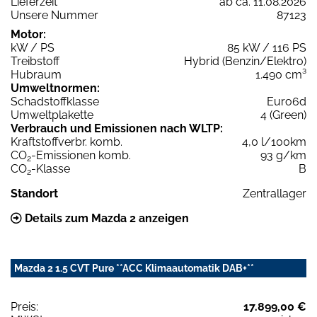
Lieferzeit
ab ca. 11.08.2026
Unsere Nummer
87123
Motor:
kW / PS
85 kW / 116 PS
Treibstoff
Hybrid (Benzin/Elektro)
Hubraum
1.490 cm³
Umweltnormen:
Schadstoffklasse
Euro6d
Umweltplakette
4 (Green)
Verbrauch und Emissionen nach WLTP:
Kraftstoffverbr. komb.
4,0 l/100km
CO
-Emissionen komb.
93 g/km
2
CO
-Klasse
B
2
Standort
Zentrallager
Details zum Mazda 2 anzeigen
Mazda 2 1.5 CVT Pure **ACC Klimaautomatik DAB+**
Preis:
17.899,00 €