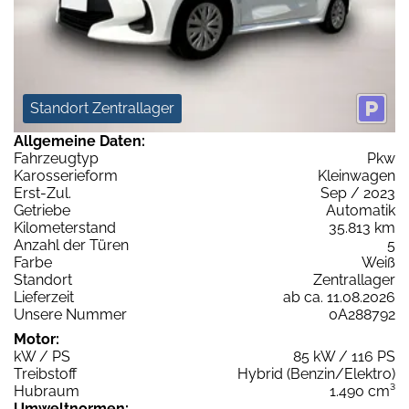
Standort Zentrallager
Allgemeine Daten:
Fahrzeugtyp
Pkw
Karosserieform
Kleinwagen
Erst-Zul.
Sep / 2023
Getriebe
Automatik
Kilometerstand
35.813 km
Anzahl der Türen
5
Farbe
Weiß
Standort
Zentrallager
Lieferzeit
ab ca. 11.08.2026
Unsere Nummer
0A288792
Motor:
kW / PS
85 kW / 116 PS
Treibstoff
Hybrid (Benzin/Elektro)
Hubraum
1.490 cm³
Umweltnormen: