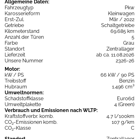
Allgemeine Daten:
Fahrzeugtyp
Pkw
Karosserieform
Kleinwagen
Erst-Zul.
Mär / 2022
Getriebe
Schaltgetriebe
Kilometerstand
69.685 km
Anzahl der Türen
5
Farbe
Grau
Standort
Zentrallager
Lieferzeit
ab ca. 11.08.2026
Unsere Nummer
2326-26
Motor:
kW / PS
66 kW / 90 PS
Treibstoff
Benzin
Hubraum
1.496 cm³
Umweltnormen:
Schadstoffklasse
Euro6d
Umweltplakette
4 (Green)
Verbrauch und Emissionen nach WLTP:
Kraftstoffverbr. komb.
4,7 l/100km
CO
-Emissionen komb.
107 g/km
2
CO
-Klasse
C
2
Standort
Zentrallager