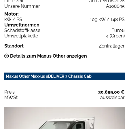
Lieferzeit
ab ca. 11.08.2026
Unsere Nummer
A108695
Motor:
kW / PS
109 kW / 148 PS
Umweltnormen:
Schadstoffklasse
Euro6
Umweltplakette
4 (Green)
Standort
Zentrallager
Details zum Maxus Other anzeigen
Maxus Other Maxxus eDELIVER 3 Chassis Cab
Preis:
30.899,00 €
MWSt:
ausweisbar