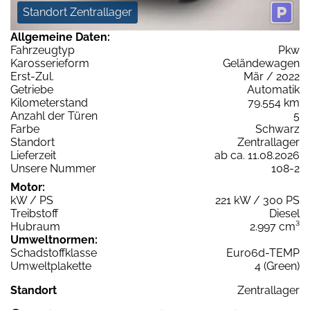
Standort Zentrallager
Allgemeine Daten:
Fahrzeugtyp
Pkw
Karosserieform
Geländewagen
Erst-Zul.
Mär / 2022
Getriebe
Automatik
Kilometerstand
79.554 km
Anzahl der Türen
5
Farbe
Schwarz
Standort
Zentrallager
Lieferzeit
ab ca. 11.08.2026
Unsere Nummer
108-2
Motor:
kW / PS
221 kW / 300 PS
Treibstoff
Diesel
Hubraum
2.997 cm³
Umweltnormen:
Schadstoffklasse
Euro6d-TEMP
Umweltplakette
4 (Green)
Standort
Zentrallager