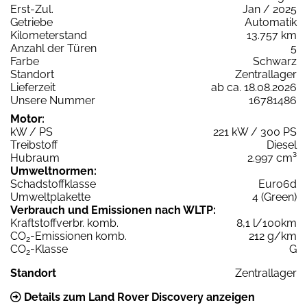
Erst-Zul.
Jan / 2025
Getriebe
Automatik
Kilometerstand
13.757 km
Anzahl der Türen
5
Farbe
Schwarz
Standort
Zentrallager
Lieferzeit
ab ca. 18.08.2026
Unsere Nummer
16781486
Motor:
kW / PS
221 kW / 300 PS
Treibstoff
Diesel
Hubraum
2.997 cm³
Umweltnormen:
Schadstoffklasse
Euro6d
Umweltplakette
4 (Green)
Verbrauch und Emissionen nach WLTP:
Kraftstoffverbr. komb.
8,1 l/100km
CO
-Emissionen komb.
212 g/km
2
CO
-Klasse
G
2
Standort
Zentrallager
Details zum Land Rover Discovery anzeigen