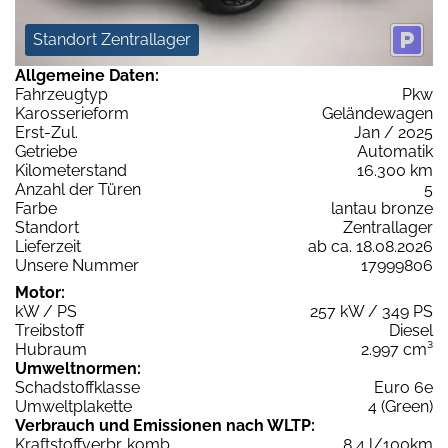
Standort Zentrallager
Allgemeine Daten:
Fahrzeugtyp
Pkw
Karosserieform
Geländewagen
Erst-Zul.
Jan / 2025
Getriebe
Automatik
Kilometerstand
16.300 km
Anzahl der Türen
5
Farbe
lantau bronze
Standort
Zentrallager
Lieferzeit
ab ca. 18.08.2026
Unsere Nummer
17999806
Motor:
kW / PS
257 kW / 349 PS
Treibstoff
Diesel
Hubraum
2.997 cm³
Umweltnormen:
Schadstoffklasse
Euro 6e
Umweltplakette
4 (Green)
Verbrauch und Emissionen nach WLTP:
Kraftstoffverbr. komb.
8,4 l/100km