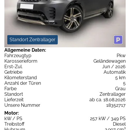
Standort Zentrallager
Allgemeine Daten:
Fahrzeugtyp
Pkw
Karosserieform
Geländewagen
Erst-Zul.
Jun / 2026
Getriebe
Automatik
Kilometerstand
5 km
Anzahl der Türen
5
Farbe
Grau
Standort
Zentrallager
Lieferzeit
ab ca. 18.08.2026
Unsere Nummer
18352717
Motor:
kW / PS
257 kW / 349 PS
Treibstoff
Diesel
Hubraum
2.997 cm³