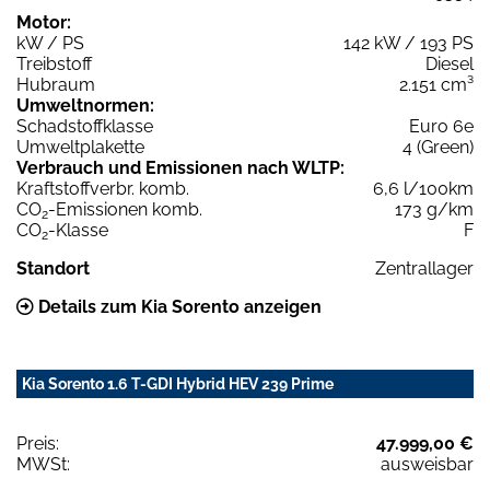
Motor:
kW / PS
142 kW / 193 PS
Treibstoff
Diesel
Hubraum
2.151 cm³
Umweltnormen:
Schadstoffklasse
Euro 6e
Umweltplakette
4 (Green)
Verbrauch und Emissionen nach WLTP:
Kraftstoffverbr. komb.
6,6 l/100km
CO
-Emissionen komb.
173 g/km
2
CO
-Klasse
F
2
Standort
Zentrallager
Details zum Kia Sorento anzeigen
Kia Sorento 1.6 T-GDI Hybrid HEV 239 Prime
Preis:
47.999,00 €
MWSt:
ausweisbar