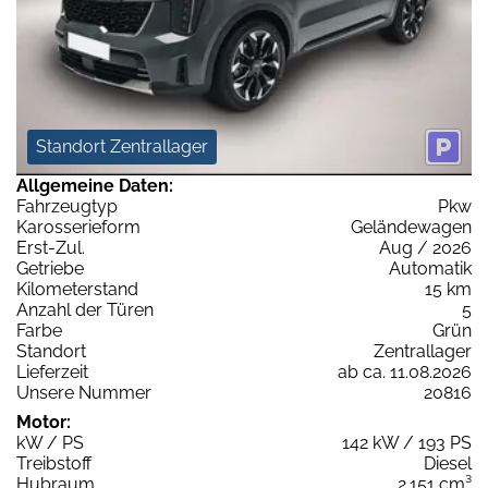
Standort Zentrallager
Allgemeine Daten:
Fahrzeugtyp
Pkw
Karosserieform
Geländewagen
Erst-Zul.
Aug / 2026
Getriebe
Automatik
Kilometerstand
15 km
Anzahl der Türen
5
Farbe
Grün
Standort
Zentrallager
Lieferzeit
ab ca. 11.08.2026
Unsere Nummer
20816
Motor:
kW / PS
142 kW / 193 PS
Treibstoff
Diesel
Hubraum
2.151 cm³