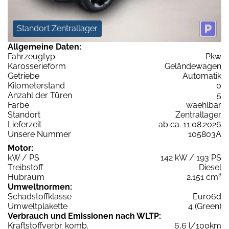
Standort Zentrallager
Allgemeine Daten:
Fahrzeugtyp
Pkw
Karosserieform
Geländewagen
Getriebe
Automatik
Kilometerstand
0
Anzahl der Türen
5
Farbe
waehlbar
Standort
Zentrallager
Lieferzeit
ab ca. 11.08.2026
Unsere Nummer
105803A
Motor:
kW / PS
142 kW / 193 PS
Treibstoff
Diesel
Hubraum
2.151 cm³
Umweltnormen:
Schadstoffklasse
Euro6d
Umweltplakette
4 (Green)
Verbrauch und Emissionen nach WLTP:
Kraftstoffverbr. komb.
6,6 l/100km