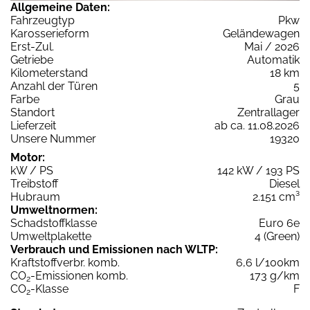
Allgemeine Daten:
Fahrzeugtyp
Pkw
Karosserieform
Geländewagen
Erst-Zul.
Mai / 2026
Getriebe
Automatik
Kilometerstand
18 km
Anzahl der Türen
5
Farbe
Grau
Standort
Zentrallager
Lieferzeit
ab ca. 11.08.2026
Unsere Nummer
19320
Motor:
kW / PS
142 kW / 193 PS
Treibstoff
Diesel
Hubraum
2.151 cm³
Umweltnormen:
Schadstoffklasse
Euro 6e
Umweltplakette
4 (Green)
Verbrauch und Emissionen nach WLTP:
Kraftstoffverbr. komb.
6,6 l/100km
CO
-Emissionen komb.
173 g/km
2
CO
-Klasse
F
2