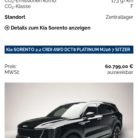
CO
-Emissionen komb.
173 g/km
2
CO
-Klasse
F
2
Standort
Zentrallager
Details zum Kia Sorento anzeigen
Kia SORENTO 2.2 CRDI AWD DCT8 PLATINUM MJ26 7 SITZER
Preis:
60.799,00 €
MWSt:
ausweisbar