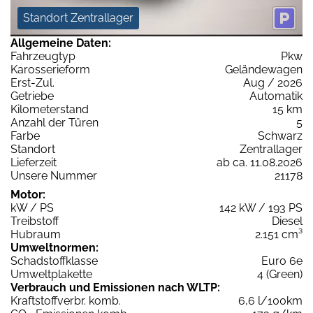
Standort Zentrallager
Allgemeine Daten:
Fahrzeugtyp
Pkw
Karosserieform
Geländewagen
Erst-Zul.
Aug / 2026
Getriebe
Automatik
Kilometerstand
15 km
Anzahl der Türen
5
Farbe
Schwarz
Standort
Zentrallager
Lieferzeit
ab ca. 11.08.2026
Unsere Nummer
21178
Motor:
kW / PS
142 kW / 193 PS
Treibstoff
Diesel
Hubraum
2.151 cm³
Umweltnormen:
Schadstoffklasse
Euro 6e
Umweltplakette
4 (Green)
Verbrauch und Emissionen nach WLTP:
Kraftstoffverbr. komb.
6,6 l/100km