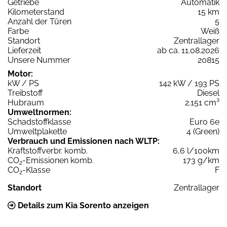
Getriebe
Automatik
Kilometerstand
15 km
Anzahl der Türen
5
Farbe
Weiß
Standort
Zentrallager
Lieferzeit
ab ca. 11.08.2026
Unsere Nummer
20815
Motor:
kW / PS
142 kW / 193 PS
Treibstoff
Diesel
Hubraum
2.151 cm³
Umweltnormen:
Schadstoffklasse
Euro 6e
Umweltplakette
4 (Green)
Verbrauch und Emissionen nach WLTP:
Kraftstoffverbr. komb.
6,6 l/100km
CO
-Emissionen komb.
173 g/km
2
CO
-Klasse
F
2
Standort
Zentrallager
Details zum Kia Sorento anzeigen