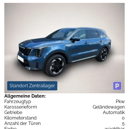
Standort Zentrallager
Allgemeine Daten:
Fahrzeugtyp
Pkw
Karosserieform
Geländewagen
Getriebe
Automatik
Kilometerstand
0
Anzahl der Türen
5
Farbe
waehlbar