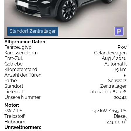
Standort Zentrallager
Allgemeine Daten:
Fahrzeugtyp
Pkw
Karosserieform
Geländewagen
Erst-Zul.
Aug / 2026
Getriebe
Automatik
Kilometerstand
15 km
Anzahl der Türen
5
Farbe
Schwarz
Standort
Zentrallager
Lieferzeit
ab ca. 11.08.2026
Unsere Nummer
20442
Motor:
kW / PS
142 kW / 193 PS
Treibstoff
Diesel
Hubraum
2.151 cm³
Umweltnormen: