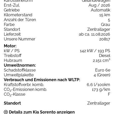
Karosserieform
Geländewagen
Erst-Zul.
Aug / 2026
Getriebe
Automatik
Kilometerstand
15 km
Anzahl der Türen
5
Farbe
Grau
Standort
Zentrallager
Lieferzeit
ab ca. 11.08.2026
Unsere Nummer
20817
Motor:
kW / PS
142 kW / 193 PS
Treibstoff
Diesel
Hubraum
2.151 cm³
Umweltnormen:
Schadstoffklasse
Euro 6e
Umweltplakette
4 (Green)
Verbrauch und Emissionen nach WLTP:
Kraftstoffverbr. komb.
6,6 l/100km
CO
-Emissionen komb.
173 g/km
2
CO
-Klasse
F
2
Standort
Zentrallager
Details zum Kia Sorento anzeigen