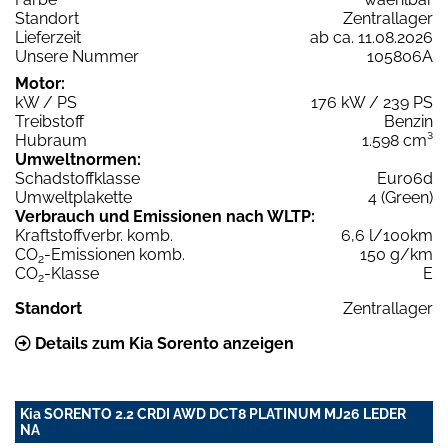
Standort
Zentrallager
Lieferzeit
ab ca. 11.08.2026
Unsere Nummer
105806A
Motor:
kW / PS
176 kW / 239 PS
Treibstoff
Benzin
Hubraum
1.598 cm³
Umweltnormen:
Schadstoffklasse
Euro6d
Umweltplakette
4 (Green)
Verbrauch und Emissionen nach WLTP:
Kraftstoffverbr. komb.
6,6 l/100km
CO
-Emissionen komb.
150 g/km
2
CO
-Klasse
E
2
Standort
Zentrallager
Details zum Kia Sorento anzeigen
Kia SORENTO 2.2 CRDI AWD DCT8 PLATINUM MJ26 LEDER
NA