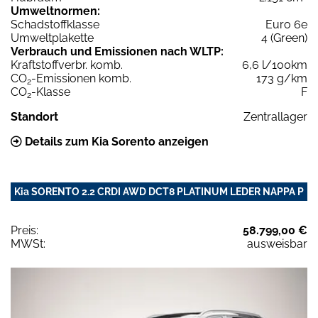
Umweltnormen:
Schadstoffklasse
Euro 6e
Umweltplakette
4 (Green)
Verbrauch und Emissionen nach WLTP:
Kraftstoffverbr. komb.
6,6 l/100km
CO
-Emissionen komb.
173 g/km
2
CO
-Klasse
F
2
Standort
Zentrallager
Details zum Kia Sorento anzeigen
Kia SORENTO 2.2 CRDI AWD DCT8 PLATINUM LEDER NAPPA P
Preis:
58.799,00 €
MWSt:
ausweisbar