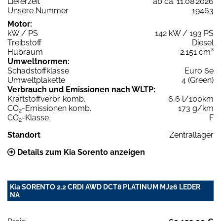
Lieferzeit
ab ca. 11.08.2026
Unsere Nummer
19463
Motor:
kW / PS
142 kW / 193 PS
Treibstoff
Diesel
Hubraum
2.151 cm³
Umweltnormen:
Schadstoffklasse
Euro 6e
Umweltplakette
4 (Green)
Verbrauch und Emissionen nach WLTP:
Kraftstoffverbr. komb.
6,6 l/100km
CO
-Emissionen komb.
173 g/km
2
CO
-Klasse
F
2
Standort
Zentrallager
Details zum Kia Sorento anzeigen
Kia SORENTO 2.2 CRDI AWD DCT8 PLATINUM MJ26 LEDER
NA