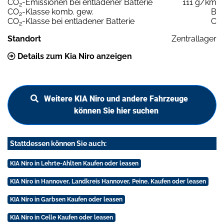
CO
-Emissionen bei entladener Batterie
111 g/km
2
CO
-Klasse komb. gew.
B
2
CO
-Klasse bei entladener Batterie
C
2
Standort
Zentrallager
Details zum Kia Niro anzeigen
Weitere KIA Niro und andere Fahrzeuge
können Sie hier suchen
Stattdessen können Sie auch:
KIA Niro in Lehrte-Ahlten Kaufen oder leasen
KIA Niro in Hannover, Landkreis Hannover, Peine, Kaufen oder leasen
KIA Niro in Garbsen Kaufen oder leasen
KIA Niro in Celle Kaufen oder leasen