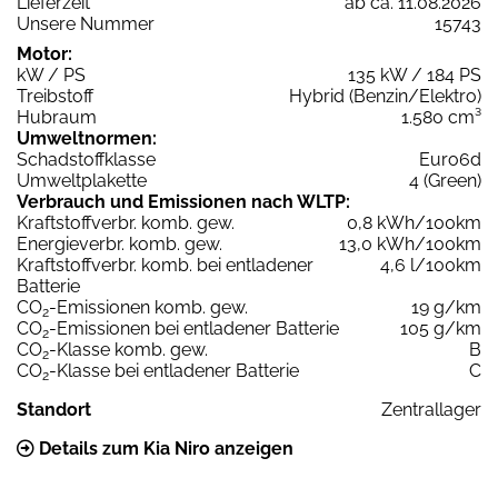
Lieferzeit
ab ca. 11.08.2026
Unsere Nummer
15743
Motor:
kW / PS
135 kW / 184 PS
Treibstoff
Hybrid (Benzin/Elektro)
Hubraum
1.580 cm³
Umweltnormen:
Schadstoffklasse
Euro6d
Umweltplakette
4 (Green)
Verbrauch und Emissionen nach WLTP:
Kraftstoffverbr. komb. gew.
0,8 kWh/100km
Energieverbr. komb. gew.
13,0 kWh/100km
Kraftstoffverbr. komb. bei entladener
4,6 l/100km
Batterie
CO
-Emissionen komb. gew.
19 g/km
2
CO
-Emissionen bei entladener Batterie
105 g/km
2
CO
-Klasse komb. gew.
B
2
CO
-Klasse bei entladener Batterie
C
2
Standort
Zentrallager
Details zum Kia Niro anzeigen