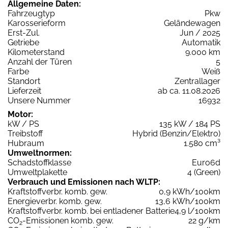
Allgemeine Daten:
Fahrzeugtyp
Pkw
Karosserieform
Geländewagen
Erst-Zul.
Jun / 2025
Getriebe
Automatik
Kilometerstand
9.000 km
Anzahl der Türen
5
Farbe
Weiß
Standort
Zentrallager
Lieferzeit
ab ca. 11.08.2026
Unsere Nummer
16932
Motor:
kW / PS
135 kW / 184 PS
Treibstoff
Hybrid (Benzin/Elektro)
Hubraum
1.580 cm³
Umweltnormen:
Schadstoffklasse
Euro6d
Umweltplakette
4 (Green)
Verbrauch und Emissionen nach WLTP:
Kraftstoffverbr. komb. gew.
0,9 kWh/100km
Energieverbr. komb. gew.
13,6 kWh/100km
Kraftstoffverbr. komb. bei entladener Batterie
4,9 l/100km
CO
-Emissionen komb. gew.
22 g/km
2