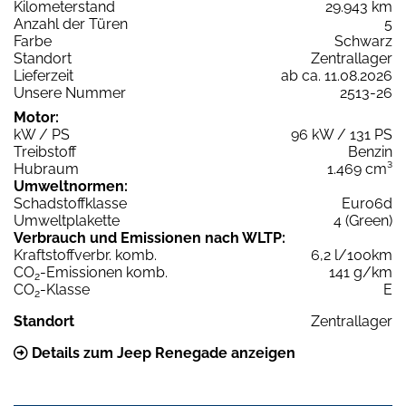
Kilometerstand
29.943 km
Anzahl der Türen
5
Farbe
Schwarz
Standort
Zentrallager
Lieferzeit
ab ca. 11.08.2026
Unsere Nummer
2513-26
Motor:
kW / PS
96 kW / 131 PS
Treibstoff
Benzin
Hubraum
1.469 cm³
Umweltnormen:
Schadstoffklasse
Euro6d
Umweltplakette
4 (Green)
Verbrauch und Emissionen nach WLTP:
Kraftstoffverbr. komb.
6,2 l/100km
CO
-Emissionen komb.
141 g/km
2
CO
-Klasse
E
2
Standort
Zentrallager
Details zum Jeep Renegade anzeigen