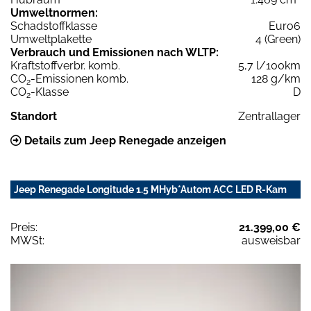
Umweltnormen:
Schadstoffklasse
Euro6
Umweltplakette
4 (Green)
Verbrauch und Emissionen nach WLTP:
Kraftstoffverbr. komb.
5,7 l/100km
CO
-Emissionen komb.
128 g/km
2
CO
-Klasse
D
2
Standort
Zentrallager
Details zum Jeep Renegade anzeigen
Jeep Renegade Longitude 1.5 MHyb*Autom ACC LED R-Kam
Preis:
21.399,00 €
MWSt:
ausweisbar