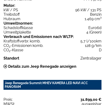
Motor:
kW / PS
96 kW / 131 PS
Treibstoff
Benzin
Hubraum
1.469 cm³
Umweltnormen:
Schadstoffklasse
Euro6d
Umweltplakette
4 (Green)
Verbrauch und Emissionen nach WLTP:
Kraftstoffverbr. komb.
5,7 l/100km
CO
-Emissionen komb.
128 g/km
2
CO
-Klasse
D
2
Standort
Zentrallager
Details zum Jeep Renegade anzeigen
Jeep Renegade Summit MHEV KAMERA LED NAVI ACC
PANORAM
Preis:
31.899,00 €
MWSt:
ausweisbar