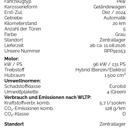
Fahrzeugtyp
Pkw
Karosserieform
Geländewagen
Erst-Zul.
Dez / 2024
Getriebe
Automatik
Kilometerstand
20 km
Anzahl der Türen
5
Farbe
Grau
Standort
Zentrallager
Lieferzeit
ab ca. 11.08.2026
Unsere Nummer
RPP91053
Motor:
kW / PS
96 kW / 131 PS
Treibstoff
Hybrid (Benzin/Elektro)
Hubraum
1.500 cm³
Umweltnormen:
Schadstoffklasse
Euro6d
Umweltplakette
4 (Green)
Verbrauch und Emissionen nach WLTP:
Kraftstoffverbr. komb.
5,7 l/100km
CO
-Emissionen komb.
128 g/km
2
CO
-Klasse
D
2
Standort
Zentrallager