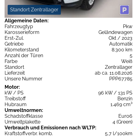
Standort Zentrallager
Allgemeine Daten:
Fahrzeugtyp
Pkw
Karosserieform
Geländewagen
Erst-Zul.
Okt / 2023
Getriebe
Automatik
Kilometerstand
8.300 km
Anzahl der Türen
5
Farbe
Weiß
Standort
Zentrallager
Lieferzeit
ab ca. 11.08.2026
Unsere Nummer
PPP67785
Motor:
kW / PS
96 kW / 131 PS
Treibstoff
Benzin
Hubraum
1.469 cm³
Umweltnormen:
Schadstoffklasse
Euro6
Umweltplakette
4 (Green)
Verbrauch und Emissionen nach WLTP:
Kraftstoffverbr. komb.
5,7 l/100km