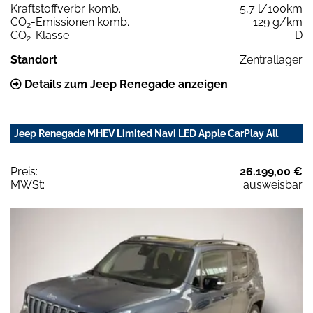
Kraftstoffverbr. komb.
5,7 l/100km
CO
-Emissionen komb.
129 g/km
2
CO
-Klasse
D
2
Standort
Zentrallager
Details zum Jeep Renegade anzeigen
Jeep Renegade MHEV Limited Navi LED Apple CarPlay All
Preis:
26.199,00 €
MWSt:
ausweisbar