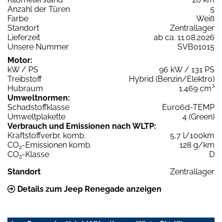
Anzahl der Türen
5
Farbe
Weiß
Standort
Zentrallager
Lieferzeit
ab ca. 11.08.2026
Unsere Nummer
SVB01015
Motor:
kW / PS
96 kW / 131 PS
Treibstoff
Hybrid (Benzin/Elektro)
Hubraum
1.469 cm³
Umweltnormen:
Schadstoffklasse
Euro6d-TEMP
Umweltplakette
4 (Green)
Verbrauch und Emissionen nach WLTP:
Kraftstoffverbr. komb.
5,7 l/100km
CO
-Emissionen komb.
128 g/km
2
CO
-Klasse
D
2
Standort
Zentrallager
Details zum Jeep Renegade anzeigen