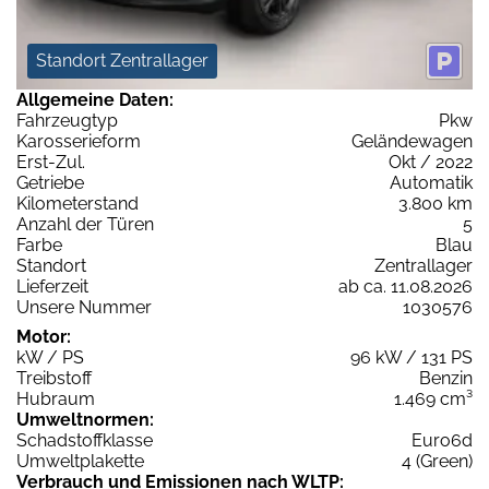
Standort Zentrallager
Allgemeine Daten:
Fahrzeugtyp
Pkw
Karosserieform
Geländewagen
Erst-Zul.
Okt / 2022
Getriebe
Automatik
Kilometerstand
3.800 km
Anzahl der Türen
5
Farbe
Blau
Standort
Zentrallager
Lieferzeit
ab ca. 11.08.2026
Unsere Nummer
1030576
Motor:
kW / PS
96 kW / 131 PS
Treibstoff
Benzin
Hubraum
1.469 cm³
Umweltnormen:
Schadstoffklasse
Euro6d
Umweltplakette
4 (Green)
Verbrauch und Emissionen nach WLTP: