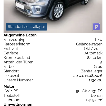
Standort Zentrallager
Allgemeine Daten:
Fahrzeugtyp
Pkw
Karosserieform
Geländewagen
Erst-Zul.
Okt / 2023
Getriebe
Automatik
Kilometerstand
8.150 km
Anzahl der Türen
5
Farbe
Grau
Standort
Zentrallager
Lieferzeit
ab ca. 11.08.2026
Unsere Nummer
1130-26
Motor:
kW / PS
96 kW / 131 PS
Treibstoff
Benzin
Hubraum
1.469 cm³
Umweltnormen: