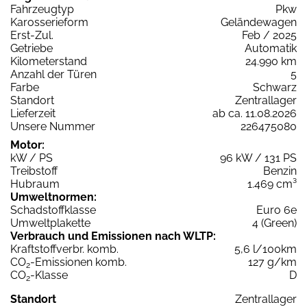
Fahrzeugtyp
Pkw
Karosserieform
Geländewagen
Erst-Zul.
Feb / 2025
Getriebe
Automatik
Kilometerstand
24.990 km
Anzahl der Türen
5
Farbe
Schwarz
Standort
Zentrallager
Lieferzeit
ab ca. 11.08.2026
Unsere Nummer
226475080
Motor:
kW / PS
96 kW / 131 PS
Treibstoff
Benzin
Hubraum
1.469 cm³
Umweltnormen:
Schadstoffklasse
Euro 6e
Umweltplakette
4 (Green)
Verbrauch und Emissionen nach WLTP:
Kraftstoffverbr. komb.
5,6 l/100km
CO
-Emissionen komb.
127 g/km
2
CO
-Klasse
D
2
Standort
Zentrallager