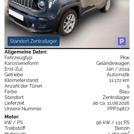
Standort Zentrallager
Allgemeine Daten:
Fahrzeugtyp
Pkw
Karosserieform
Geländewagen
Erst-Zul.
Jan / 2024
Getriebe
Automatik
Kilometerstand
11.172 km
Anzahl der Türen
5
Farbe
Blau
Standort
Zentrallager
Lieferzeit
ab ca. 11.08.2026
Unsere Nummer
PPP74877
Motor:
kW / PS
96 kW / 131 PS
Treibstoff
Benzin
Hubraum
1.469 cm³