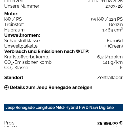
Lieferzeit
ab ca. 11.08.2026
Unsere Nummer
2703-26
Motor:
kW / PS
95 kW / 129 PS
Treibstoff
Benzin
Hubraum
1.469 cm³
Umweltnormen:
Schadstoffklasse
Euro6d
Umweltplakette
4 (Green)
Verbrauch und Emissionen nach WLTP:
Kraftstoffverbr. komb.
6,2 l/100km
CO
-Emissionen komb.
141 g/km
2
CO
-Klasse
E
2
Standort
Zentrallager
Details zum Jeep Renegade anzeigen
Jeep Renegade Longitude Mild-Hybrid FWD Navi Digitale
Preis:
25.999,00 €