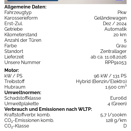
Allgemeine Daten:
Fahrzeugtyp
Pkw
Karosserieform
Geländewagen
Erst-Zul.
Dez / 2024
Getriebe
Automatik
Kilometerstand
20 km
Anzahl der Türen
5
Farbe
Grau
Standort
Zentrallager
Lieferzeit
ab ca. 11.08.2026
Unsere Nummer
RPP91053
Motor:
kW / PS
96 kW / 131 PS
Treibstoff
Hybrid (Benzin/Elektro)
Hubraum
1.500 cm³
Umweltnormen:
Schadstoffklasse
Euro6d
Umweltplakette
4 (Green)
Verbrauch und Emissionen nach WLTP:
Kraftstoffverbr. komb.
5,7 l/100km
CO
-Emissionen komb.
128 g/km
2
CO
-Klasse
D
2