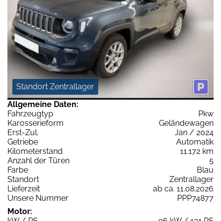
Standort Zentrallager
Allgemeine Daten:
Fahrzeugtyp
Pkw
Karosserieform
Geländewagen
Erst-Zul.
Jan / 2024
Getriebe
Automatik
Kilometerstand
11.172 km
Anzahl der Türen
5
Farbe
Blau
Standort
Zentrallager
Lieferzeit
ab ca. 11.08.2026
Unsere Nummer
PPP74877
Motor:
kW / PS
96 kW / 131 PS