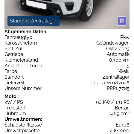
Standort Zentrallager
Allgemeine Daten:
Fahrzeugtyp
Pkw
Karosserieform
Geländewagen
Erst-Zul.
Okt / 2023
Getriebe
Automatik
Kilometerstand
8.300 km
Anzahl der Türen
5
Farbe
Weiß
Standort
Zentrallager
Lieferzeit
ab ca. 11.08.2026
Unsere Nummer
PPP67785
Motor:
kW / PS
96 kW / 131 PS
Treibstoff
Benzin
Hubraum
1.469 cm³
Umweltnormen:
Schadstoffklasse
Euro6
Umweltplakette
4 (Green)