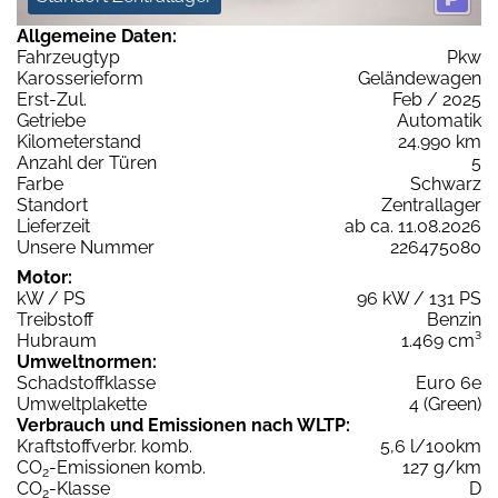
Allgemeine Daten:
Fahrzeugtyp
Pkw
Karosserieform
Geländewagen
Erst-Zul.
Feb / 2025
Getriebe
Automatik
Kilometerstand
24.990 km
Anzahl der Türen
5
Farbe
Schwarz
Standort
Zentrallager
Lieferzeit
ab ca. 11.08.2026
Unsere Nummer
226475080
Motor:
kW / PS
96 kW / 131 PS
Treibstoff
Benzin
Hubraum
1.469 cm³
Umweltnormen:
Schadstoffklasse
Euro 6e
Umweltplakette
4 (Green)
Verbrauch und Emissionen nach WLTP:
Kraftstoffverbr. komb.
5,6 l/100km
CO
-Emissionen komb.
127 g/km
2
CO
-Klasse
D
2