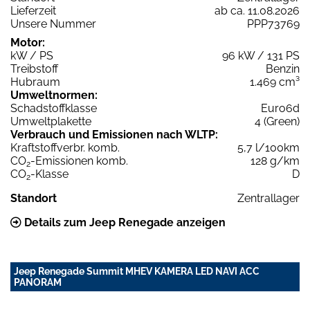
Lieferzeit
ab ca. 11.08.2026
Unsere Nummer
PPP73769
Motor:
kW / PS
96 kW / 131 PS
Treibstoff
Benzin
Hubraum
1.469 cm³
Umweltnormen:
Schadstoffklasse
Euro6d
Umweltplakette
4 (Green)
Verbrauch und Emissionen nach WLTP:
Kraftstoffverbr. komb.
5,7 l/100km
CO
-Emissionen komb.
128 g/km
2
CO
-Klasse
D
2
Standort
Zentrallager
Details zum Jeep Renegade anzeigen
Jeep Renegade Summit MHEV KAMERA LED NAVI ACC
PANORAM