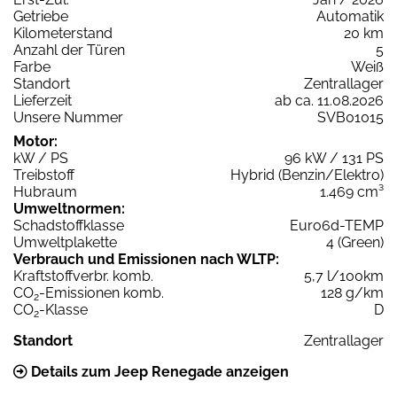
Getriebe
Automatik
Kilometerstand
20 km
Anzahl der Türen
5
Farbe
Weiß
Standort
Zentrallager
Lieferzeit
ab ca. 11.08.2026
Unsere Nummer
SVB01015
Motor:
kW / PS
96 kW / 131 PS
Treibstoff
Hybrid (Benzin/Elektro)
Hubraum
1.469 cm³
Umweltnormen:
Schadstoffklasse
Euro6d-TEMP
Umweltplakette
4 (Green)
Verbrauch und Emissionen nach WLTP:
Kraftstoffverbr. komb.
5,7 l/100km
CO
-Emissionen komb.
128 g/km
2
CO
-Klasse
D
2
Standort
Zentrallager
Details zum Jeep Renegade anzeigen