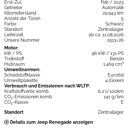
Erst-Zul.
Feb / 2023
Getriebe
Automatik
Kilometerstand
29.943 km
Anzahl der Türen
5
Farbe
Schwarz
Standort
Zentrallager
Lieferzeit
ab ca. 11.08.2026
Unsere Nummer
2513-26
Motor:
kW / PS
96 kW / 131 PS
Treibstoff
Benzin
Hubraum
1.469 cm³
Umweltnormen:
Schadstoffklasse
Euro6d
Umweltplakette
4 (Green)
Verbrauch und Emissionen nach WLTP:
Kraftstoffverbr. komb.
6,2 l/100km
CO
-Emissionen komb.
141 g/km
2
CO
-Klasse
E
2
Standort
Zentrallager
Details zum Jeep Renegade anzeigen