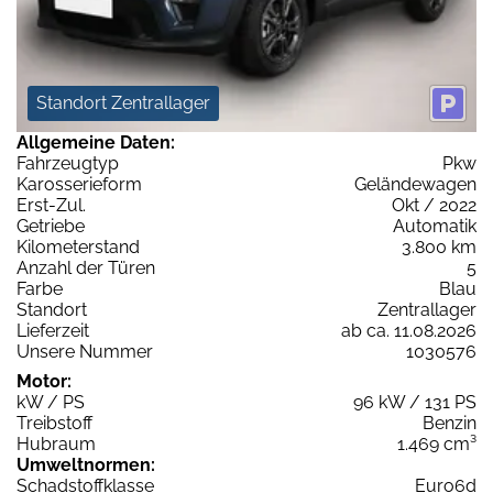
Standort Zentrallager
Allgemeine Daten:
Fahrzeugtyp
Pkw
Karosserieform
Geländewagen
Erst-Zul.
Okt / 2022
Getriebe
Automatik
Kilometerstand
3.800 km
Anzahl der Türen
5
Farbe
Blau
Standort
Zentrallager
Lieferzeit
ab ca. 11.08.2026
Unsere Nummer
1030576
Motor:
kW / PS
96 kW / 131 PS
Treibstoff
Benzin
Hubraum
1.469 cm³
Umweltnormen:
Schadstoffklasse
Euro6d