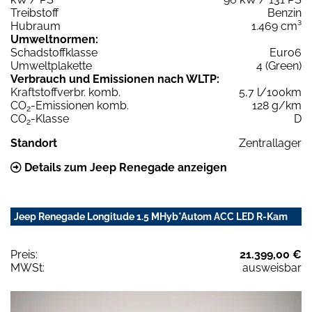
Treibstoff
Benzin
Hubraum
1.469 cm³
Umweltnormen:
Schadstoffklasse
Euro6
Umweltplakette
4 (Green)
Verbrauch und Emissionen nach WLTP:
Kraftstoffverbr. komb.
5,7 l/100km
CO
-Emissionen komb.
128 g/km
2
CO
-Klasse
D
2
Standort
Zentrallager
Details zum Jeep Renegade anzeigen
Jeep Renegade Longitude 1.5 MHyb*Autom ACC LED R-Kam
Preis:
21.399,00 €
MWSt:
ausweisbar