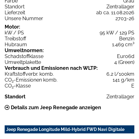
Farbe
Grau
Standort
Zentrallager
Lieferzeit
ab ca. 11.08.2026
Unsere Nummer
2703-26
Motor:
kW / PS
95 kW / 129 PS
Treibstoff
Benzin
Hubraum
1.469 cm³
Umweltnormen:
Schadstoffklasse
Euro6d
Umweltplakette
4 (Green)
Verbrauch und Emissionen nach WLTP:
Kraftstoffverbr. komb.
6,2 l/100km
CO
-Emissionen komb.
141 g/km
2
CO
-Klasse
E
2
Standort
Zentrallager
Details zum Jeep Renegade anzeigen
Jeep Renegade Longitude Mild-Hybrid FWD Navi Digitale