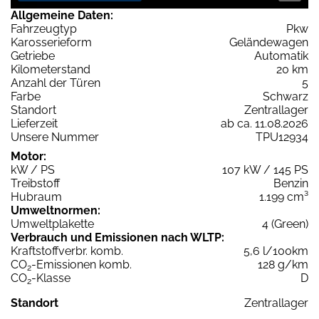
Allgemeine Daten:
Fahrzeugtyp
Pkw
Karosserieform
Geländewagen
Getriebe
Automatik
Kilometerstand
20 km
Anzahl der Türen
5
Farbe
Schwarz
Standort
Zentrallager
Lieferzeit
ab ca. 11.08.2026
Unsere Nummer
TPU12934
Motor:
kW / PS
107 kW / 145 PS
Treibstoff
Benzin
Hubraum
1.199 cm³
Umweltnormen:
Umweltplakette
4 (Green)
Verbrauch und Emissionen nach WLTP:
Kraftstoffverbr. komb.
5,6 l/100km
CO
-Emissionen komb.
128 g/km
2
CO
-Klasse
D
2
Standort
Zentrallager