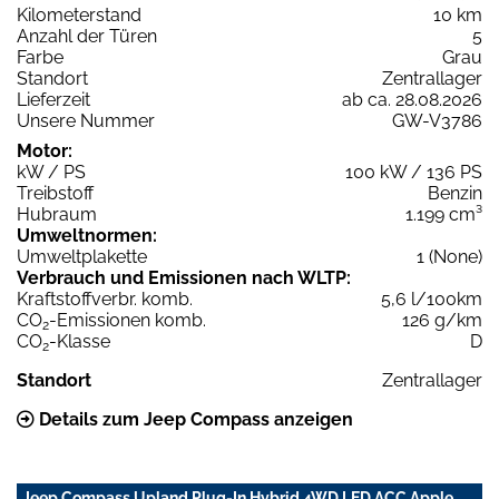
Kilometerstand
10 km
Anzahl der Türen
5
Farbe
Grau
Standort
Zentrallager
Lieferzeit
ab ca. 28.08.2026
Unsere Nummer
GW-V3786
Motor:
kW / PS
100 kW / 136 PS
Treibstoff
Benzin
Hubraum
1.199 cm³
Umweltnormen:
Umweltplakette
1 (None)
Verbrauch und Emissionen nach WLTP:
Kraftstoffverbr. komb.
5,6 l/100km
CO
-Emissionen komb.
126 g/km
2
CO
-Klasse
D
2
Standort
Zentrallager
Details zum Jeep Compass anzeigen
Jeep Compass Upland Plug-In Hybrid 4WD LED ACC Apple