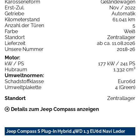
Karosserieform
Geländewagen
Erst-Zul.
Nov / 2022
Getriebe
Automatik
Kilometerstand
61.041 km
Anzahl der Türen
5
Farbe
Weiß
Standort
Zentrallager
Lieferzeit
ab ca. 11.08.2026
Unsere Nummer
2018-26
Motor:
kW / PS
177 kW / 241 PS
Hubraum
1.332 cm³
Umweltnormen:
Schadstoffklasse
Euro6d
Umweltplakette
4 (Green)
Standort
Zentrallager
Details zum Jeep Compass anzeigen
Jeep Compass S Plug-In Hybrid 4WD 1.3 EU6d Navi Leder