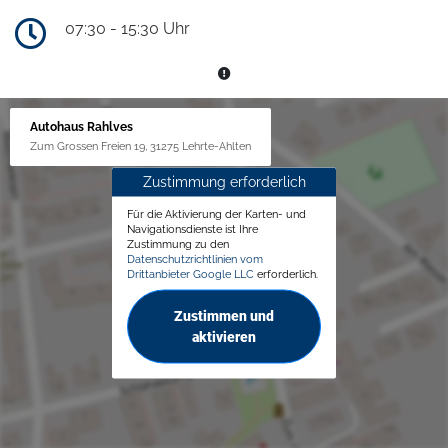
07:30 - 15:30 Uhr
Autohaus Rahlves
Zum Grossen Freien 19, 31275 Lehrte-Ahlten
Zustimmung erforderlich
Für die Aktivierung der Karten- und
Navigationsdienste ist Ihre
Zustimmung zu den
Datenschutzrichtlinien vom
Drittanbieter Google LLC
erforderlich.
Zustimmen und
aktivieren