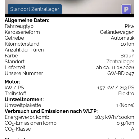
Standort Zentrallager
Allgemeine Daten:
Fahrzeugtyp
Pkw
Karosserieform
Geländewagen
Getriebe
Automatik
Kilometerstand
10 km
Anzahl der Türen
5
Farbe
Braun
Standort
Zentrallager
Lieferzeit
ab ca. 11.08.2026
Unsere Nummer
GW-RDI047
Motor:
kW / PS
157 kW / 213 PS
Treibstoff
Elektro
Umweltnormen:
Umweltplakette
1 (None)
Verbrauch und Emissionen nach WLTP:
Energieverbr. komb.
18,3 kWh/100km
CO
-Emissionen komb.
0 g/km
2
CO
-Klasse
A
2