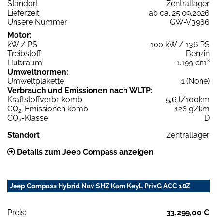
Standort
Zentrallager
Lieferzeit
ab ca. 25.09.2026
Unsere Nummer
GW-V3966
Motor:
kW / PS
100 kW / 136 PS
Treibstoff
Benzin
Hubraum
1.199 cm³
Umweltnormen:
Umweltplakette
1 (None)
Verbrauch und Emissionen nach WLTP:
Kraftstoffverbr. komb.
5,6 l/100km
CO
-Emissionen komb.
126 g/km
2
CO
-Klasse
D
2
Standort
Zentrallager
Details zum Jeep Compass anzeigen
Jeep Compass Hybrid Nav SHZ Kam KeyL PrivG ACC 18Z
Preis:
33.299,00 €