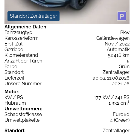
Standort Zentrallager
Allgemeine Daten:
Fahrzeugtyp
Pkw
Karosserieform
Geländewagen
Erst-Zul.
Nov / 2022
Getriebe
Automatik
Kilometerstand
52.416 km
Anzahl der Türen
5
Farbe
Grün
Standort
Zentrallager
Lieferzeit
ab ca. 11.08.2026
Unsere Nummer
2021-26
Motor:
kW / PS
177 kW / 241 PS
Hubraum
1.332 cm³
Umweltnormen:
Schadstoffklasse
Euro6d
Umweltplakette
4 (Green)
Standort
Zentrallager