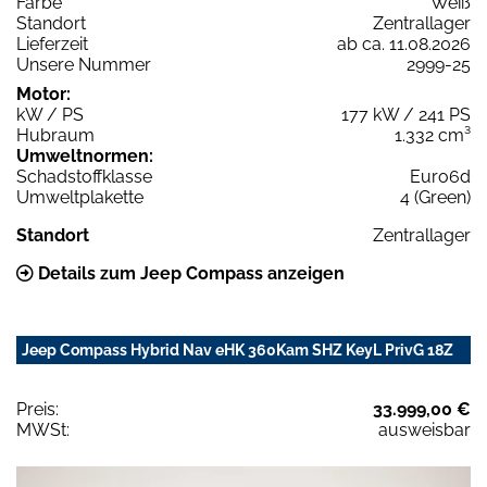
Farbe
Weiß
Standort
Zentrallager
Lieferzeit
ab ca. 11.08.2026
Unsere Nummer
2999-25
Motor:
kW / PS
177 kW / 241 PS
Hubraum
1.332 cm³
Umweltnormen:
Schadstoffklasse
Euro6d
Umweltplakette
4 (Green)
Standort
Zentrallager
Details zum Jeep Compass anzeigen
Jeep Compass Hybrid Nav eHK 360Kam SHZ KeyL PrivG 18Z
Preis:
33.999,00 €
MWSt:
ausweisbar