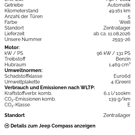
Getriebe
Automatik
Kilometerstand
49.161 km
Anzahl der Türen
5
Farbe
Weiß
Standort
Zentrallager
Lieferzeit
ab ca. 11.08.2026
Unsere Nummer
2593-26
Motor:
kW / PS
96 kW / 131 PS
Treibstoff
Benzin
Hubraum
1.469 cm³
Umweltnormen:
Schadstoffklasse
Euro6d
Umweltplakette
4 (Green)
Verbrauch und Emissionen nach WLTP:
Kraftstoffverbr. komb.
6,1 l/100km
CO
-Emissionen komb.
139 g/km
2
CO
-Klasse
E
2
Standort
Zentrallager
Details zum Jeep Compass anzeigen