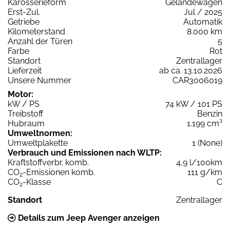
Karosserieform
Geländewagen
Erst-Zul.
Jul / 2025
Getriebe
Automatik
Kilometerstand
8.000 km
Anzahl der Türen
5
Farbe
Rot
Standort
Zentrallager
Lieferzeit
ab ca. 13.10.2026
Unsere Nummer
CAR3006019
Motor:
kW / PS
74 kW / 101 PS
Treibstoff
Benzin
Hubraum
1.199 cm³
Umweltnormen:
Umweltplakette
1 (None)
Verbrauch und Emissionen nach WLTP:
Kraftstoffverbr. komb.
4,9 l/100km
CO
-Emissionen komb.
111 g/km
2
CO
-Klasse
C
2
Standort
Zentrallager
Details zum Jeep Avenger anzeigen