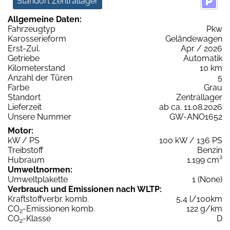
Standort Zentrallager
Allgemeine Daten:
Fahrzeugtyp
Pkw
Karosserieform
Geländewagen
Erst-Zul.
Apr / 2026
Getriebe
Automatik
Kilometerstand
10 km
Anzahl der Türen
5
Farbe
Grau
Standort
Zentrallager
Lieferzeit
ab ca. 11.08.2026
Unsere Nummer
GW-ANO1652
Motor:
kW / PS
100 kW / 136 PS
Treibstoff
Benzin
Hubraum
1.199 cm³
Umweltnormen:
Umweltplakette
1 (None)
Verbrauch und Emissionen nach WLTP:
Kraftstoffverbr. komb.
5,4 l/100km
CO
-Emissionen komb.
122 g/km
2
CO
-Klasse
D
2