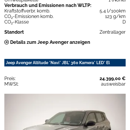
Verbrauch und Emissionen nach WLTP:
Kraftstoffverbr. komb.
5,4 l/100km
CO
-Emissionen komb.
123 g/km
2
CO
-Klasse
D
2
Standort
Zentrallager
Details zum Jeep Avenger anzeigen
Jeep Avenger Altitude *Navi* JBL* 360 Kamera* LED* El
Preis:
24.399,00 €
MWSt:
ausweisbar