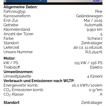
Allgemeine Daten:
Fahrzeugtyp
Pkw
Karosserieform
Geländewagen
Erst-Zul.
Mai / 2025
Getriebe
Automatik
Kilometerstand
9.950 km
Anzahl der Türen
5
Farbe
Schwarz
Standort
Zentrallager
Lieferzeit
ab ca. 11.08.2026
Unsere Nummer
RJL25476
Motor:
kW / PS
115 kW / 156 PS
Treibstoff
Elektro
Umweltnormen:
Umweltplakette
4 (Green)
Verbrauch und Emissionen nach WLTP:
Energieverbr. komb.
16,0 kWh/100km
CO
-Emissionen komb.
0 g/km
2
CO
-Klasse
A
2
Standort
Zentrallager