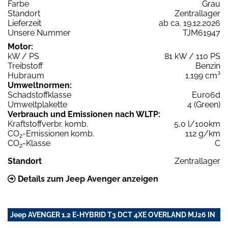
Farbe
Grau
Standort
Zentrallager
Lieferzeit
ab ca. 19.12.2026
Unsere Nummer
TJM61947
Motor:
kW / PS
81 kW / 110 PS
Treibstoff
Benzin
Hubraum
1.199 cm³
Umweltnormen:
Schadstoffklasse
Euro6d
Umweltplakette
4 (Green)
Verbrauch und Emissionen nach WLTP:
Kraftstoffverbr. komb.
5,0 l/100km
CO
-Emissionen komb.
112 g/km
2
CO
-Klasse
C
2
Standort
Zentrallager
Details zum Jeep Avenger anzeigen
Jeep AVENGER 1.2 E-HYBRID T3 DCT 4XE OVERLAND MJ26 IN