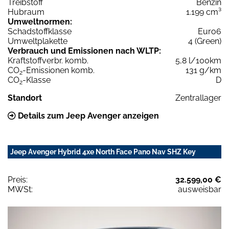
Treibstoff
Benzin
Hubraum
1.199 cm³
Umweltnormen:
Schadstoffklasse
Euro6
Umweltplakette
4 (Green)
Verbrauch und Emissionen nach WLTP:
Kraftstoffverbr. komb.
5,8 l/100km
CO
-Emissionen komb.
131 g/km
2
CO
-Klasse
D
2
Standort
Zentrallager
Details zum Jeep Avenger anzeigen
Jeep Avenger Hybrid 4xe North Face Pano Nav SHZ Key
Preis:
32.599,00 €
MWSt:
ausweisbar