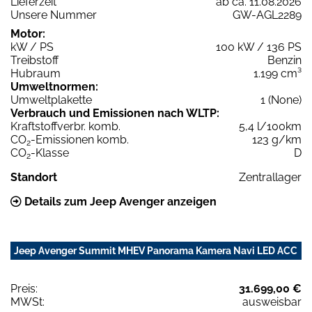
Lieferzeit
ab ca. 11.08.2026
Unsere Nummer
GW-AGL2289
Motor:
kW / PS
100 kW / 136 PS
Treibstoff
Benzin
Hubraum
1.199 cm³
Umweltnormen:
Umweltplakette
1 (None)
Verbrauch und Emissionen nach WLTP:
Kraftstoffverbr. komb.
5,4 l/100km
CO
-Emissionen komb.
123 g/km
2
CO
-Klasse
D
2
Standort
Zentrallager
Details zum Jeep Avenger anzeigen
Jeep Avenger Summit MHEV Panorama Kamera Navi LED ACC
Preis:
31.699,00 €
MWSt:
ausweisbar