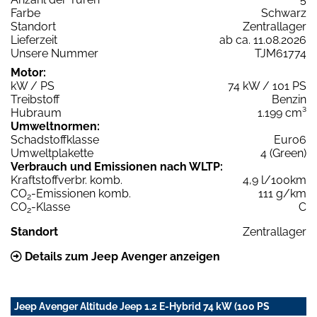
Farbe
Schwarz
Standort
Zentrallager
Lieferzeit
ab ca. 11.08.2026
Unsere Nummer
TJM61774
Motor:
kW / PS
74 kW / 101 PS
Treibstoff
Benzin
Hubraum
1.199 cm³
Umweltnormen:
Schadstoffklasse
Euro6
Umweltplakette
4 (Green)
Verbrauch und Emissionen nach WLTP:
Kraftstoffverbr. komb.
4,9 l/100km
CO
-Emissionen komb.
111 g/km
2
CO
-Klasse
C
2
Standort
Zentrallager
Details zum Jeep Avenger anzeigen
Jeep Avenger Altitude Jeep 1.2 E-Hybrid 74 kW (100 PS