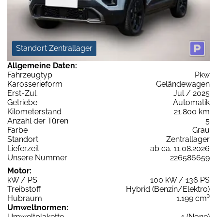
Standort Zentrallager
Allgemeine Daten:
Fahrzeugtyp
Pkw
Karosserieform
Geländewagen
Erst-Zul.
Jul / 2025
Getriebe
Automatik
Kilometerstand
21.800 km
Anzahl der Türen
5
Farbe
Grau
Standort
Zentrallager
Lieferzeit
ab ca. 11.08.2026
Unsere Nummer
226586659
Motor:
kW / PS
100 kW / 136 PS
Treibstoff
Hybrid (Benzin/Elektro)
Hubraum
1.199 cm³
Umweltnormen:
Umweltplakette
1 (None)