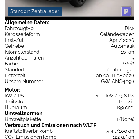
Standort Zentrallager
Allgemeine Daten:
Fahrzeugtyp
Pkw
Karosserieform
Geländewagen
Erst-Zul.
Apr / 2026
Getriebe
Automatik
Kilometerstand
10 km
Anzahl der Türen
5
Farbe
Weiß
Standort
Zentrallager
Lieferzeit
ab ca. 11.08.2026
Unsere Nummer
GW-ANO4096
Motor:
kW / PS
100 kW / 136 PS
Treibstoff
Benzin
Hubraum
1.199 cm³
Umweltnormen:
Umweltplakette
1 (None)
Verbrauch und Emissionen nach WLTP:
Kraftstoffverbr. komb.
5,4 l/100km
CO
-Emissionen komb.
122 g/km
2