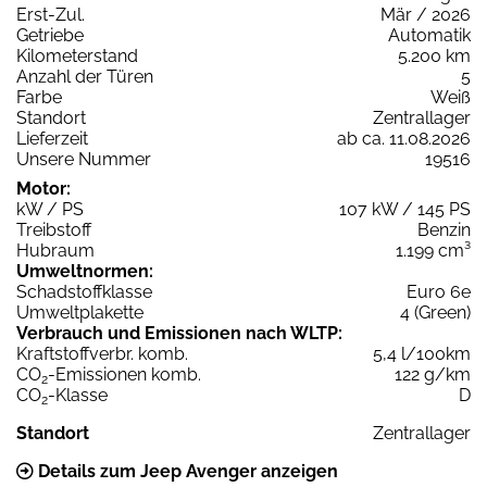
Erst-Zul.
Mär / 2026
Getriebe
Automatik
Kilometerstand
5.200 km
Anzahl der Türen
5
Farbe
Weiß
Standort
Zentrallager
Lieferzeit
ab ca. 11.08.2026
Unsere Nummer
19516
Motor:
kW / PS
107 kW / 145 PS
Treibstoff
Benzin
Hubraum
1.199 cm³
Umweltnormen:
Schadstoffklasse
Euro 6e
Umweltplakette
4 (Green)
Verbrauch und Emissionen nach WLTP:
Kraftstoffverbr. komb.
5,4 l/100km
CO
-Emissionen komb.
122 g/km
2
CO
-Klasse
D
2
Standort
Zentrallager
Details zum Jeep Avenger anzeigen