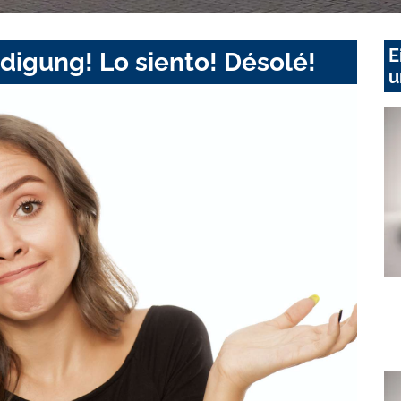
E
digung! Lo siento! Désolé!
u