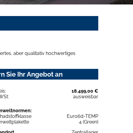
rtes, aber qualitativ hochwertiges
n Sie Ihr Angebot an
eis:
18.499,00 €
WSt:
ausweisbar
mweltnormen:
hadstoffklasse
Euro6d-TEMP
weltplakette
4 (Green)
andort
Zentrallager