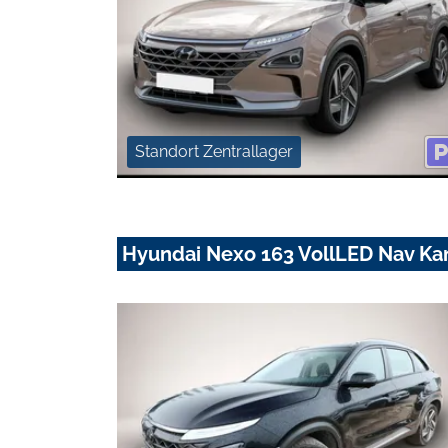
Standort Zentrallager
Hyundai Nexo 163 VollLED Nav K