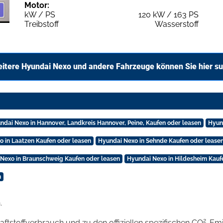
Motor:
kW / PS
120 kW / 163 PS
Treibstoff
Wasserstoff
itere Hyundai Nexo und andere Fahrzeuge können Sie hier s
ndai Nexo in Hannover, Landkreis Hannover, Peine, Kaufen oder leasen
Hyun
o in Laatzen Kaufen oder leasen
Hyundai Nexo in Sehnde Kaufen oder lease
Nexo in Braunschweig Kaufen oder leasen
Hyundai Nexo in Hildesheim Kauf
n
.
2
raftstoffverbrauch und zu den offiziellen spezifischen CO
-Emi