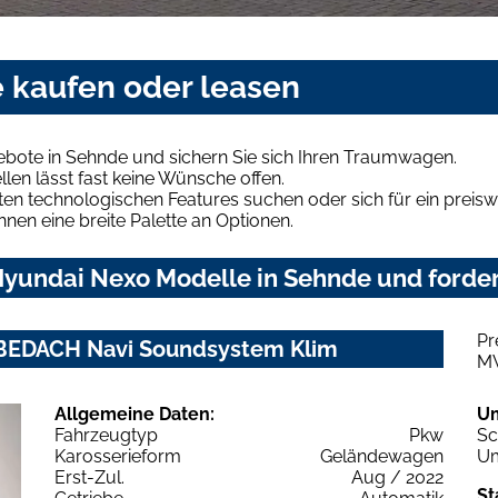
 kaufen oder leasen
bote in Sehnde und sichern Sie sich Ihren Traumwagen.
len lässt fast keine Wünsche offen.
en technologischen Features suchen oder sich für ein preiswe
hnen eine breite Palette an Optionen.
yundai Nexo Modelle in Sehnde und forder
Pr
BEDACH Navi Soundsystem Klim
M
Allgemeine Daten:
U
Fahrzeugtyp
Pkw
Sc
Karosserieform
Geländewagen
Um
Erst-Zul.
Aug / 2022
St