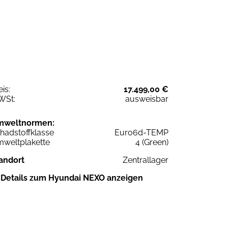
eis:
17.499,00 €
WSt:
ausweisbar
mweltnormen:
hadstoffklasse
Euro6d-TEMP
weltplakette
4 (Green)
andort
Zentrallager
Details zum Hyundai NEXO anzeigen