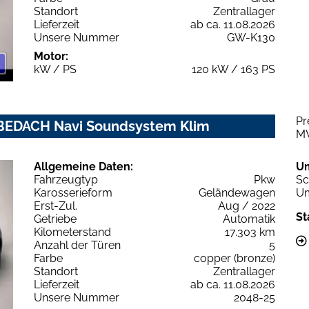
Standort
Zentrallager
Lieferzeit
ab ca. 11.08.2026
Unsere Nummer
GW-K130
Motor:
kW / PS
120 kW / 163 PS
Pr
BEDACH Navi Soundsystem Klim
M
Allgemeine Daten:
U
Fahrzeugtyp
Pkw
Sc
Karosserieform
Geländewagen
Um
Erst-Zul.
Aug / 2022
St
Getriebe
Automatik
Kilometerstand
17.303 km
Anzahl der Türen
5
Farbe
copper (bronze)
Standort
Zentrallager
Lieferzeit
ab ca. 11.08.2026
Unsere Nummer
2048-25