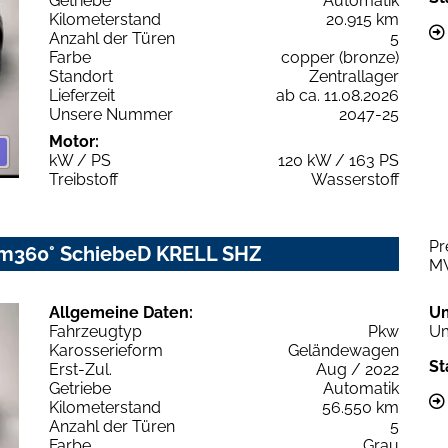
Getriebe
Automatik
Kilometerstand
20.915 km
Anzahl der Türen
5
Farbe
copper (bronze)
Standort
Zentrallager
Lieferzeit
ab ca. 11.08.2026
Unsere Nummer
2047-25
Motor:
kW / PS
120 kW / 163 PS
Treibstoff
Wasserstoff
Pr
am360° SchiebeD KRELL SHZ
M
Allgemeine Daten:
U
Fahrzeugtyp
Pkw
Um
Karosserieform
Geländewagen
St
Erst-Zul.
Aug / 2022
Getriebe
Automatik
Kilometerstand
56.550 km
Anzahl der Türen
5
Farbe
Grau