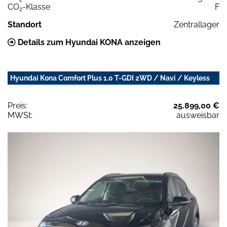
CO
-Klasse
F
2
Standort
Zentrallager
Details zum Hyundai KONA anzeigen
Hyundai Kona Comfort Plus 1.0 T-GDI 2WD / Navi / Keyless
Preis:
25.899,00 €
MWSt:
ausweisbar