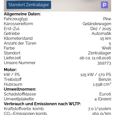
Standort Zentrallager
Allgemeine Daten:
Fahrzeugtyp
Pkw
Karosserieform
Geländewagen
Erst-Zul.
Dez / 2025
Getriebe
Automatik
Kilometerstand
15 km
Anzahl der Türen
5
Farbe
Weiß
Standort
Zentrallager
Lieferzeit
ab ca. 11.08.2026
Unsere Nummer
359773
Motor:
kW / PS
125 kW / 170 PS
Treibstoff
Benzin
Hubraum
1.598 cm³
Umweltnormen:
Schadstoffklasse
Euro6
Umweltplakette
4 (Green)
Verbrauch und Emissionen nach WLTP:
Kraftstoffverbr. komb.
7,0 l/100km
CO
-Emissionen komb.
160 g/km
2