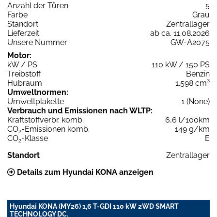
Anzahl der Türen
5
Farbe
Grau
Standort
Zentrallager
Lieferzeit
ab ca. 11.08.2026
Unsere Nummer
GW-A2075
Motor:
kW / PS
110 kW / 150 PS
Treibstoff
Benzin
Hubraum
1.598 cm³
Umweltnormen:
Umweltplakette
1 (None)
Verbrauch und Emissionen nach WLTP:
Kraftstoffverbr. komb.
6,6 l/100km
CO
-Emissionen komb.
149 g/km
2
CO
-Klasse
E
2
Standort
Zentrallager
Details zum Hyundai KONA anzeigen
Hyundai KONA (MY26) 1,6 T-GDI 110 kW 2WD SMART
TECHNOLOGY DC.