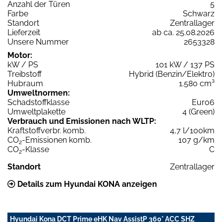
Anzahl der Türen
5
Farbe
Schwarz
Standort
Zentrallager
Lieferzeit
ab ca. 25.08.2026
Unsere Nummer
2653328
Motor:
kW / PS
101 kW / 137 PS
Treibstoff
Hybrid (Benzin/Elektro)
Hubraum
1.580 cm³
Umweltnormen:
Schadstoffklasse
Euro6
Umweltplakette
4 (Green)
Verbrauch und Emissionen nach WLTP:
Kraftstoffverbr. komb.
4,7 l/100km
CO
-Emissionen komb.
107 g/km
2
CO
-Klasse
C
2
Standort
Zentrallager
Details zum Hyundai KONA anzeigen
Hyundai Kona DCT Prime eHK Nav AssistP 360° ACC SHZ