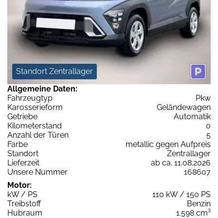
Standort Zentrallager
Allgemeine Daten:
Fahrzeugtyp
Pkw
Karosserieform
Geländewagen
Getriebe
Automatik
Kilometerstand
0
Anzahl der Türen
5
Farbe
metallic gegen Aufpreis
Standort
Zentrallager
Lieferzeit
ab ca. 11.08.2026
Unsere Nummer
168607
Motor:
kW / PS
110 kW / 150 PS
Treibstoff
Benzin
Hubraum
1.598 cm³