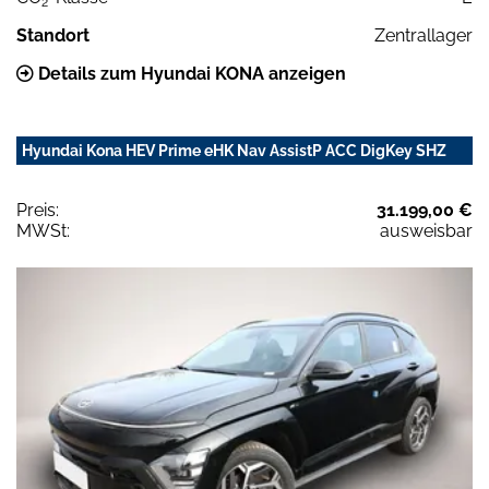
2
Standort
Zentrallager
Details zum Hyundai KONA anzeigen
Hyundai Kona HEV Prime eHK Nav AssistP ACC DigKey SHZ
Preis:
31.199,00 €
MWSt:
ausweisbar