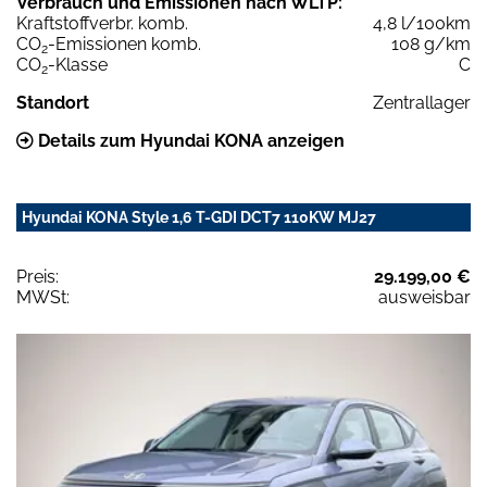
Verbrauch und Emissionen nach WLTP:
Kraftstoffverbr. komb.
4,8 l/100km
CO
-Emissionen komb.
108 g/km
2
CO
-Klasse
C
2
Standort
Zentrallager
Details zum Hyundai KONA anzeigen
Hyundai KONA Style 1,6 T-GDI DCT7 110KW MJ27
Preis:
29.199,00 €
MWSt:
ausweisbar