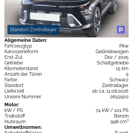
Standort Zentrallager
Allgemeine Daten:
Fahrzeugtyp
Pkw
Karosserieform
Geländewagen
Erst-Zul.
Dez / 2025
Getriebe
Schaltgetriebe
Kilometerstand
15 km
Anzahl der Türen
5
Farbe
Schwarz
Standort
Zentrallager
Lieferzeit
ab ca. 11.08.2026
Unsere Nummer
2652902
Motor:
kW / PS
74 kW / 101 PS
Treibstoff
Benzin
Hubraum
998 cm³
Umweltnormen:
Schadstoffklasse
Euro6