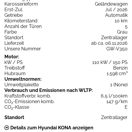
Karosserieform
Geländewagen
Erst-Zul.
Jul / 2026
Getriebe
Automatik
Kilometerstand
10 km
Anzahl der Türen
5
Farbe
Grau
Standort
Zentrallager
Lieferzeit
ab ca. 06.11.2026
Unsere Nummer
GW-V350
Motor:
kW / PS
110 kW / 150 PS
Treibstoff
Benzin
Hubraum
1.598 cm³
Umweltnormen:
Umweltplakette
1 (None)
Verbrauch und Emissionen nach WLTP:
Kraftstoffverbr. komb.
6,5 l/100km
CO
-Emissionen komb.
147 g/km
2
CO
-Klasse
E
2
Standort
Zentrallager
Details zum Hyundai KONA anzeigen