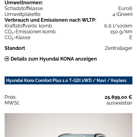
Umweltnormen:
Schadstoffklasse
Euro6
Umweltplakette
4 (Green)
Verbrauch und Emissionen nach WLTP:
Kraftstoffverbr. komb.
6,6 l/100km
CO
-Emissionen komb.
150 g/km
2
CO
-Klasse
E
2
Standort
Zentrallager
Details zum Hyundai KONA anzeigen
Hyundai Kona Comfort Plus 1.0 T-GDI 2WD / Navi / Keyless
Preis:
25.899,00 €
MWSt:
ausweisbar