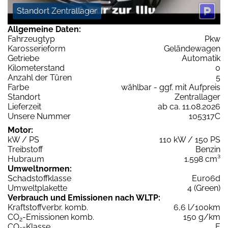
Standort Zentrallager
Allgemeine Daten:
Fahrzeugtyp
Pkw
Karosserieform
Geländewagen
Getriebe
Automatik
Kilometerstand
0
Anzahl der Türen
5
Farbe
wählbar - ggf. mit Aufpreis
Standort
Zentrallager
Lieferzeit
ab ca. 11.08.2026
Unsere Nummer
105317C
Motor:
kW / PS
110 kW / 150 PS
Treibstoff
Benzin
Hubraum
1.598 cm³
Umweltnormen:
Schadstoffklasse
Euro6d
Umweltplakette
4 (Green)
Verbrauch und Emissionen nach WLTP:
Kraftstoffverbr. komb.
6,6 l/100km
CO
-Emissionen komb.
150 g/km
2
CO
-Klasse
E