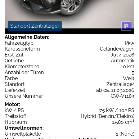
Standort Zentrallager
Allgemeine Daten:
Fahrzeugtyp
Pkw
Karosserieform
Geländewagen
Erst-Zul.
Jul / 2026
Getriebe
Automatik
Kilometerstand
10 km
Anzahl der Türen
5
Farbe
Weiß
Standort
Zentrallager
Lieferzeit
ab ca. 11.09.2026
Unsere Nummer
GW-V1183
Motor:
kW / PS
75 kW / 102 PS
Treibstoff
Hybrid (Benzin/Elektro)
Hubraum
1.580 cm³
Umweltnormen:
Umweltplakette
1 (None)