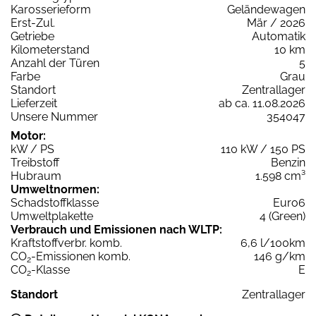
Karosserieform
Geländewagen
Erst-Zul.
Mär / 2026
Getriebe
Automatik
Kilometerstand
10 km
Anzahl der Türen
5
Farbe
Grau
Standort
Zentrallager
Lieferzeit
ab ca. 11.08.2026
Unsere Nummer
354047
Motor:
kW / PS
110 kW / 150 PS
Treibstoff
Benzin
Hubraum
1.598 cm³
Umweltnormen:
Schadstoffklasse
Euro6
Umweltplakette
4 (Green)
Verbrauch und Emissionen nach WLTP:
Kraftstoffverbr. komb.
6,6 l/100km
CO
-Emissionen komb.
146 g/km
2
CO
-Klasse
E
2
Standort
Zentrallager