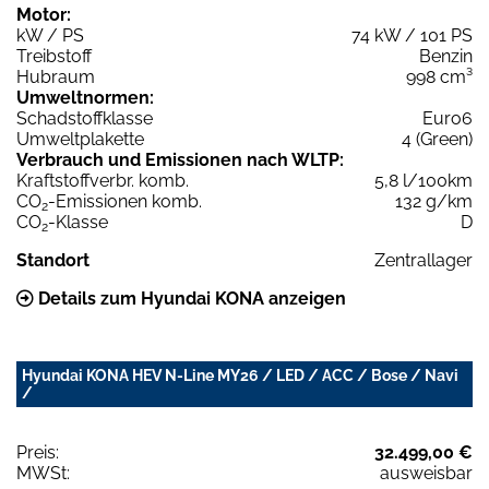
Motor:
kW / PS
74 kW / 101 PS
Treibstoff
Benzin
Hubraum
998 cm³
Umweltnormen:
Schadstoffklasse
Euro6
Umweltplakette
4 (Green)
Verbrauch und Emissionen nach WLTP:
Kraftstoffverbr. komb.
5,8 l/100km
CO
-Emissionen komb.
132 g/km
2
CO
-Klasse
D
2
Standort
Zentrallager
Details zum Hyundai KONA anzeigen
Hyundai KONA HEV N-Line MY26 / LED / ACC / Bose / Navi
/
Preis:
32.499,00 €
MWSt:
ausweisbar