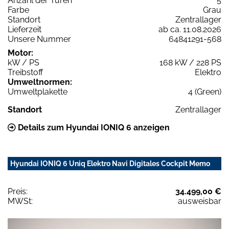
Anzahl der Türen
5
Farbe
Grau
Standort
Zentrallager
Lieferzeit
ab ca. 11.08.2026
Unsere Nummer
64841291-568
Motor:
kW / PS
168 kW / 228 PS
Treibstoff
Elektro
Umweltnormen:
Umweltplakette
4 (Green)
Standort
Zentrallager
Details zum Hyundai IONIQ 6 anzeigen
Hyundai IONIQ 6 Uniq Elektro Navi Digitales Cockpit Memo
Preis:
34.499,00 €
MWSt:
ausweisbar