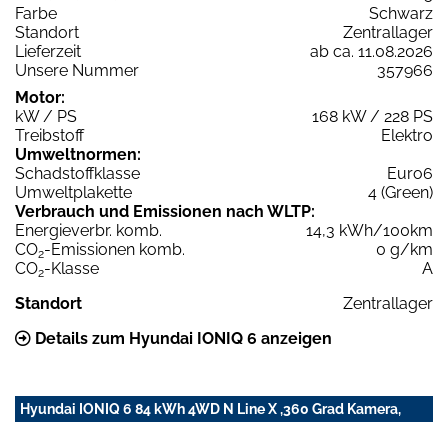
Farbe
Schwarz
Standort
Zentrallager
Lieferzeit
ab ca. 11.08.2026
Unsere Nummer
357966
Motor:
kW / PS
168 kW / 228 PS
Treibstoff
Elektro
Umweltnormen:
Schadstoffklasse
Euro6
Umweltplakette
4 (Green)
Verbrauch und Emissionen nach WLTP:
Energieverbr. komb.
14,3 kWh/100km
CO
-Emissionen komb.
0 g/km
2
CO
-Klasse
A
2
Standort
Zentrallager
Details zum Hyundai IONIQ 6 anzeigen
Hyundai IONIQ 6 84 kWh 4WD N Line X ,360 Grad Kamera,