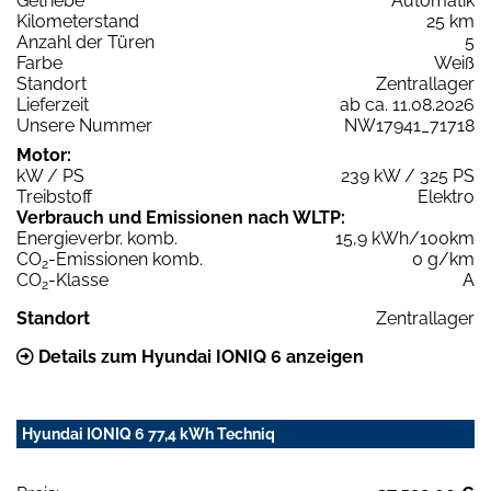
Getriebe
Automatik
Kilometerstand
25 km
Anzahl der Türen
5
Farbe
Weiß
Standort
Zentrallager
Lieferzeit
ab ca. 11.08.2026
Unsere Nummer
NW17941_71718
Motor:
kW / PS
239 kW / 325 PS
Treibstoff
Elektro
Verbrauch und Emissionen nach WLTP:
Energieverbr. komb.
15,9 kWh/100km
CO
-Emissionen komb.
0 g/km
2
CO
-Klasse
A
2
Standort
Zentrallager
Details zum Hyundai IONIQ 6 anzeigen
Hyundai IONIQ 6 77,4 kWh Techniq