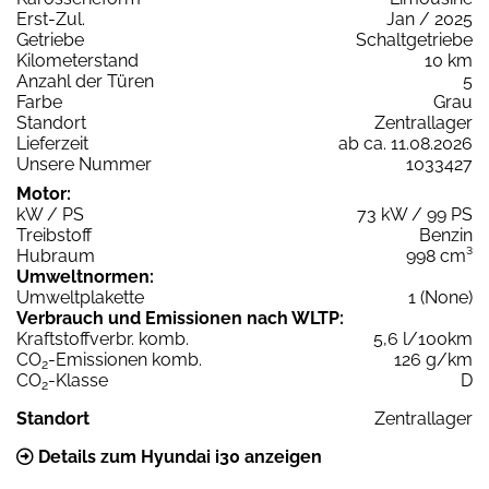
Erst-Zul.
Jan / 2025
Getriebe
Schaltgetriebe
Kilometerstand
10 km
Anzahl der Türen
5
Farbe
Grau
Standort
Zentrallager
Lieferzeit
ab ca. 11.08.2026
Unsere Nummer
1033427
Motor:
kW / PS
73 kW / 99 PS
Treibstoff
Benzin
Hubraum
998 cm³
Umweltnormen:
Umweltplakette
1 (None)
Verbrauch und Emissionen nach WLTP:
Kraftstoffverbr. komb.
5,6 l/100km
CO
-Emissionen komb.
126 g/km
2
CO
-Klasse
D
2
Standort
Zentrallager
Details zum Hyundai i30 anzeigen