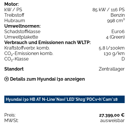
Motor:
kW / PS
85 kW / 116 PS
Treibstoff
Benzin
Hubraum
998 cm³
Umweltnormen:
Schadstoffklasse
Euro6
Umweltplakette
4 (Green)
Verbrauch und Emissionen nach WLTP:
Kraftstoffverbr. komb.
5,8 l/100km
CO
-Emissionen komb.
130 g/km
2
CO
-Klasse
D
2
Standort
Zentrallager
Details zum Hyundai i30 anzeigen
Hyundai i30 HB AT N-Line*Navi*LED*Shzg*PDCv+h*Cam*18
Preis:
27.399,00 €
MWSt:
ausweisbar