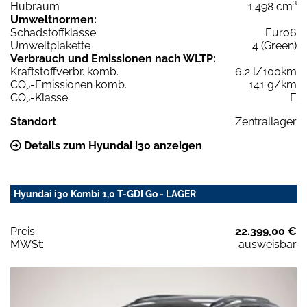
Hubraum
1.498 cm³
Umweltnormen:
Schadstoffklasse
Euro6
Umweltplakette
4 (Green)
Verbrauch und Emissionen nach WLTP:
Kraftstoffverbr. komb.
6,2 l/100km
CO
-Emissionen komb.
141 g/km
2
CO
-Klasse
E
2
Standort
Zentrallager
Details zum Hyundai i30 anzeigen
Hyundai i30 Kombi 1,0 T-GDI Go - LAGER
Preis:
22.399,00 €
MWSt:
ausweisbar