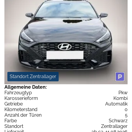
Standort Zentrallager
Allgemeine Daten:
Fahrzeugtyp
Pkw
Karosserieform
Kombi
Getriebe
Automatik
Kilometerstand
0
Anzahl der Türen
5
Farbe
Schwarz
Standort
Zentrallager
Lieferzeit
ab ca. 11.08.2026