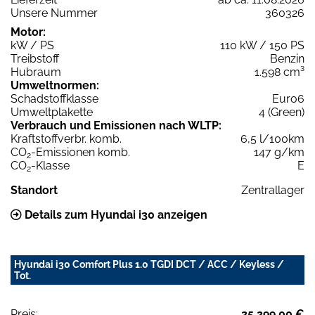
Unsere Nummer
360326
Motor:
kW / PS
110 kW / 150 PS
Treibstoff
Benzin
Hubraum
1.598 cm³
Umweltnormen:
Schadstoffklasse
Euro6
Umweltplakette
4 (Green)
Verbrauch und Emissionen nach WLTP:
Kraftstoffverbr. komb.
6,5 l/100km
CO
-Emissionen komb.
147 g/km
2
CO
-Klasse
E
2
Standort
Zentrallager
Details zum Hyundai i30 anzeigen
Hyundai i30 Comfort Plus 1.0 TGDI DCT / ACC / Keyless /
Tot.
Preis:
25.299,00 €