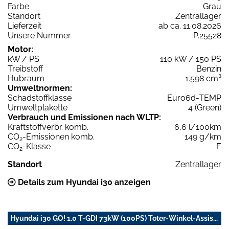
Farbe
Grau
Standort
Zentrallager
Lieferzeit
ab ca. 11.08.2026
Unsere Nummer
P.25528
Motor:
kW / PS
110 kW / 150 PS
Treibstoff
Benzin
Hubraum
1.598 cm³
Umweltnormen:
Schadstoffklasse
Euro6d-TEMP
Umweltplakette
4 (Green)
Verbrauch und Emissionen nach WLTP:
Kraftstoffverbr. komb.
6,6 l/100km
CO
-Emissionen komb.
149 g/km
2
CO
-Klasse
E
2
Standort
Zentrallager
Details zum Hyundai i30 anzeigen
Hyundai i30 GO! 1.0 T-GDI 73kW (100PS) Toter-Winkel-Assis...