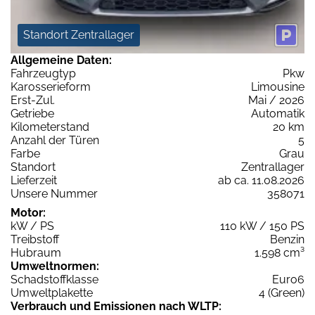
Standort Zentrallager
Allgemeine Daten:
Fahrzeugtyp
Pkw
Karosserieform
Limousine
Erst-Zul.
Mai / 2026
Getriebe
Automatik
Kilometerstand
20 km
Anzahl der Türen
5
Farbe
Grau
Standort
Zentrallager
Lieferzeit
ab ca. 11.08.2026
Unsere Nummer
358071
Motor:
kW / PS
110 kW / 150 PS
Treibstoff
Benzin
Hubraum
1.598 cm³
Umweltnormen:
Schadstoffklasse
Euro6
Umweltplakette
4 (Green)
Verbrauch und Emissionen nach WLTP: