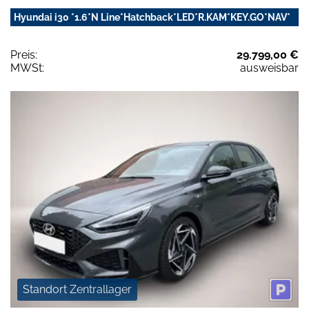
Hyundai i30 *1.6*N Line*Hatchback*LED*R.KAM*KEY.GO*NAV*
Preis:
29.799,00 €
MWSt:
ausweisbar
Standort Zentrallager