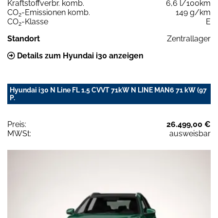
Kraftstoffverbr. komb.
6,6 l/100km
CO
-Emissionen komb.
149 g/km
2
CO
-Klasse
E
2
Standort
Zentrallager
Details zum Hyundai i30 anzeigen
Hyundai i30 N Line FL 1.5 CVVT 71kW N LINE MAN6 71 kW (97
P.
Preis:
26.499,00 €
MWSt:
ausweisbar