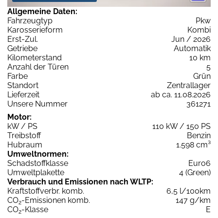
Allgemeine Daten:
Fahrzeugtyp
Pkw
Karosserieform
Kombi
Erst-Zul.
Jun / 2026
Getriebe
Automatik
Kilometerstand
10 km
Anzahl der Türen
5
Farbe
Grün
Standort
Zentrallager
Lieferzeit
ab ca. 11.08.2026
Unsere Nummer
361271
Motor:
kW / PS
110 kW / 150 PS
Treibstoff
Benzin
Hubraum
1.598 cm³
Umweltnormen:
Schadstoffklasse
Euro6
Umweltplakette
4 (Green)
Verbrauch und Emissionen nach WLTP:
Kraftstoffverbr. komb.
6,5 l/100km
CO
-Emissionen komb.
147 g/km
2
CO
-Klasse
E
2