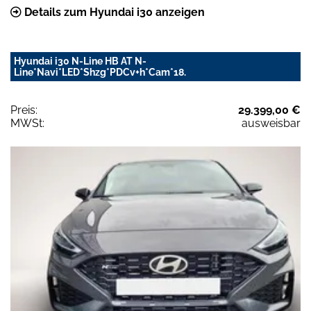
Details zum Hyundai i30 anzeigen
Hyundai i30 N-Line HB AT N-
Line*Navi*LED*Shzg*PDCv+h*Cam*18.
Preis:
29.399,00 €
MWSt:
ausweisbar