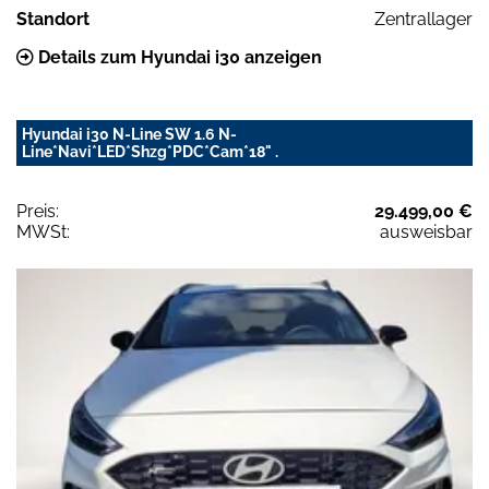
Standort
Zentrallager
Details zum Hyundai i30 anzeigen
Hyundai i30 N-Line SW 1.6 N-
Line*Navi*LED*Shzg*PDC*Cam*18" .
Preis:
29.499,00 €
MWSt:
ausweisbar