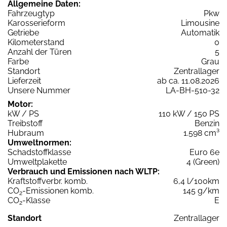
Allgemeine Daten:
Fahrzeugtyp
Pkw
Karosserieform
Limousine
Getriebe
Automatik
Kilometerstand
0
Anzahl der Türen
5
Farbe
Grau
Standort
Zentrallager
Lieferzeit
ab ca. 11.08.2026
Unsere Nummer
LA-BH-510-32
Motor:
kW / PS
110 kW / 150 PS
Treibstoff
Benzin
Hubraum
1.598 cm³
Umweltnormen:
Schadstoffklasse
Euro 6e
Umweltplakette
4 (Green)
Verbrauch und Emissionen nach WLTP:
Kraftstoffverbr. komb.
6,4 l/100km
CO
-Emissionen komb.
145 g/km
2
CO
-Klasse
E
2
Standort
Zentrallager