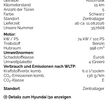
Getriebe
Automatik
Kilometerstand
15 km
Anzahl der Türen
5
Farbe
Schwarz
Standort
Zentrallager
Lieferzeit
ab ca. 11.08.2026
Unsere Nummer
357668
Motor:
kW / PS
74 kW / 101 PS
Treibstoff
Benzin
Hubraum
998 cm³
Umweltnormen:
Schadstoffklasse
Euro6
Umweltplakette
4 (Green)
Verbrauch und Emissionen nach WLTP:
Kraftstoffverbr. komb.
6,0 l/100km
CO
-Emissionen komb.
136 g/km
2
CO
-Klasse
E
2
Standort
Zentrallager
Details zum Hyundai i30 anzeigen