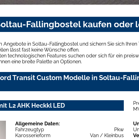
Soltau-Fallingbostel kaufen oder 
m Angebote in Soltau-Fallingbostel und sichern Sie sich Ihr
len lässt fast keine Wünsche offen.
en technologischen Features suchen oder sich für ein preiswe
hnen eine breite Palette an Optionen.
rd Transit Custom Modelle in Soltau-Fallin
Pr
mit L2 AHK Heckkl LED
M
Allgemeine Daten:
U
Fahrzeugtyp
Pkw
Um
Karosserieform
Van / Kleinbus
Ve