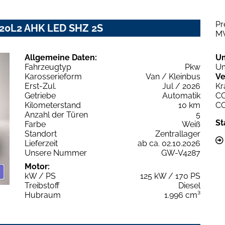
Pr
 320L2 AHK LED SHZ 2S
M
Allgemeine Daten:
U
Fahrzeugtyp
Pkw
Um
Karosserieform
Van / Kleinbus
Ve
Erst-Zul.
Jul / 2026
Kr
Getriebe
Automatik
C
Kilometerstand
10 km
C
Anzahl der Türen
5
St
Farbe
Weiß
Standort
Zentrallager
Lieferzeit
ab ca. 02.10.2026
Unsere Nummer
GW-V4287
Motor:
kW / PS
125 kW / 170 PS
Treibstoff
Diesel
Hubraum
1.996 cm³