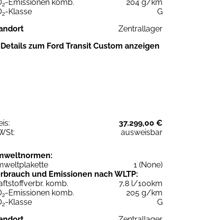
O
-Emissionen komb.
204 g/km
2
O
-Klasse
G
2
andort
Zentrallager
Details zum Ford Transit Custom anzeigen
eis:
37.299,00 €
WSt:
ausweisbar
mweltnormen:
weltplakette
1 (None)
rbrauch und Emissionen nach WLTP:
aftstoffverbr. komb.
7,8 l/100km
O
-Emissionen komb.
205 g/km
2
O
-Klasse
G
2
andort
Zentrallager