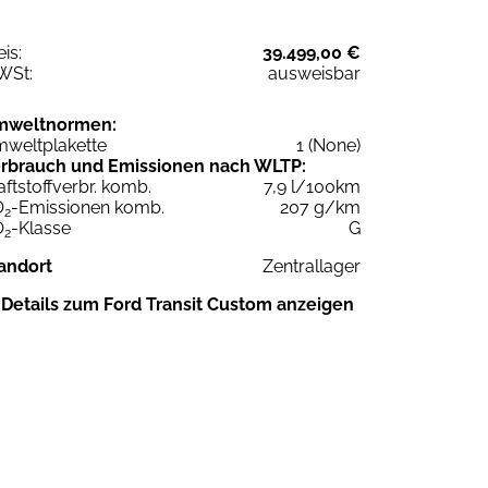
eis:
39.499,00 €
WSt:
ausweisbar
mweltnormen:
weltplakette
1 (None)
rbrauch und Emissionen nach WLTP:
aftstoffverbr. komb.
7,9 l/100km
O
-Emissionen komb.
207 g/km
2
O
-Klasse
G
2
andort
Zentrallager
Details zum Ford Transit Custom anzeigen