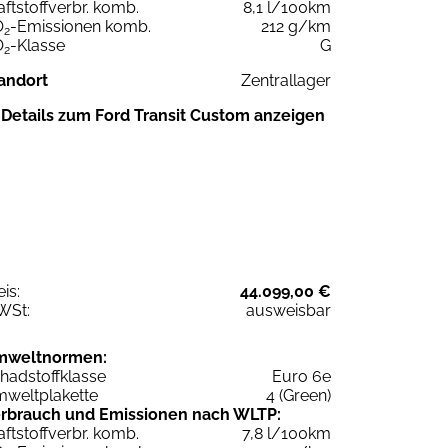
aftstoffverbr. komb.
8,1 l/100km
O
-Emissionen komb.
212 g/km
2
O
-Klasse
G
2
andort
Zentrallager
Details zum Ford Transit Custom anzeigen
eis:
44.099,00 €
WSt:
ausweisbar
mweltnormen:
hadstoffklasse
Euro 6e
weltplakette
4 (Green)
rbrauch und Emissionen nach WLTP:
aftstoffverbr. komb.
7,8 l/100km