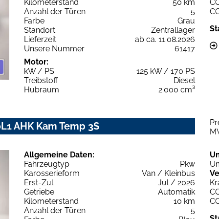
Kilometerstand
50 km
C
Anzahl der Türen
5
C
Farbe
Grau
St
Standort
Zentrallager
Lieferzeit
ab ca. 11.08.2026
Unsere Nummer
61417
Motor:
kW / PS
125 kW / 170 PS
Treibstoff
Diesel
Hubraum
2.000 cm³
Pr
20L1 AHK Kam Temp 3S
M
Allgemeine Daten:
U
Fahrzeugtyp
Pkw
Um
Karosserieform
Van / Kleinbus
Ve
Erst-Zul.
Jul / 2026
Kr
Getriebe
Automatik
C
Kilometerstand
10 km
C
Anzahl der Türen
5
St