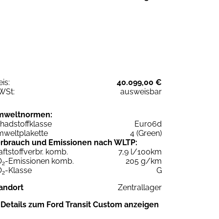
eis:
40.099,00 €
WSt:
ausweisbar
mweltnormen:
hadstoffklasse
Euro6d
weltplakette
4 (Green)
rbrauch und Emissionen nach WLTP:
aftstoffverbr. komb.
7,9 l/100km
O
-Emissionen komb.
205 g/km
2
O
-Klasse
G
2
andort
Zentrallager
Details zum Ford Transit Custom anzeigen