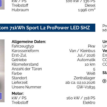
kW / PS
100 kW / 136 PS
Treibstoff
Diesel
Hubraum
1.996 cm³
Pr
ustom 71kWh Sport L2 ProPower LED SHZ
M
Allgemeine Daten:
U
Fahrzeugtyp
Pkw
Um
Karosserieform
Van / Kleinbus
Ve
Erst-Zul.
Jul / 2026
En
Getriebe
Automatik
C
Kilometerstand
10 km
C
Anzahl der Türen
5
St
Farbe
Weiß
Standort
Zentrallager
Lieferzeit
ab ca. 02.10.2026
Unsere Nummer
GW-V1835
Motor:
kW / PS
160 kW / 218 PS
Treibstoff
Elektro