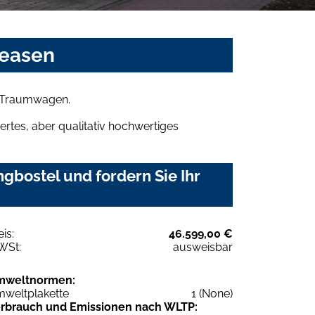
leasen
en Traumwagen.
rtes, aber qualitativ hochwertiges
gbostel und fordern Sie Ihr
eis:
46.599,00 €
WSt:
ausweisbar
mweltnormen:
weltplakette
1 (None)
rbrauch und Emissionen nach WLTP: