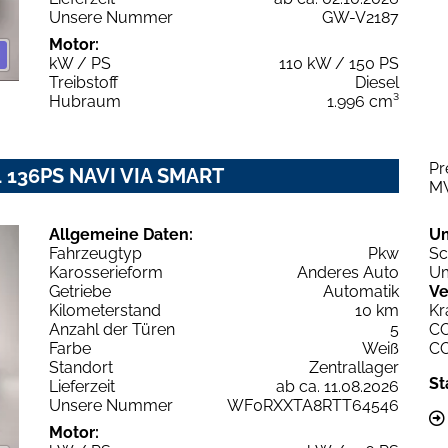
Unsere Nummer
GW-V2187
Motor:
kW / PS
110 kW / 150 PS
Treibstoff
Diesel
Hubraum
1.996 cm³
Pr
1 136PS NAVI VIA SMART
M
Allgemeine Daten:
U
Fahrzeugtyp
Pkw
Sc
Karosserieform
Anderes Auto
Um
Getriebe
Automatik
Ve
Kilometerstand
10 km
Kr
Anzahl der Türen
5
C
Farbe
Weiß
C
Standort
Zentrallager
St
Lieferzeit
ab ca. 11.08.2026
Unsere Nummer
WF0RXXTA8RTT64546
Motor: