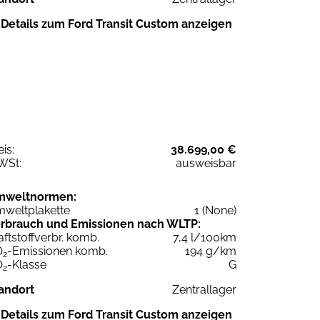
Details zum Ford Transit Custom anzeigen
eis:
38.699,00 €
WSt:
ausweisbar
mweltnormen:
weltplakette
1 (None)
rbrauch und Emissionen nach WLTP:
aftstoffverbr. komb.
7,4 l/100km
O
-Emissionen komb.
194 g/km
2
O
-Klasse
G
2
andort
Zentrallager
Details zum Ford Transit Custom anzeigen