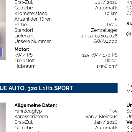
Erst-Zul.
Jul / 2026
Kr
Getriebe
Automatik
C
Kilometerstand
10 km
C
Anzahl der Türen
5
St
Farbe
Grau
Standort
Zentrallager
Lieferzeit
ab ca. 07.10.2026
Unsere Nummer
GW-V4000
Motor:
kW / PS
125 kW / 170 PS
Treibstoff
Diesel
Hubraum
1.996 cm³
Pr
UE AUTO. 320 L1H1 SPORT
M
Allgemeine Daten:
U
Fahrzeugtyp
Pkw
Sc
Karosserieform
Van / Kleinbus
Um
Erst-Zul.
Jan / 2026
Ve
Getriebe
Automatik
Kr