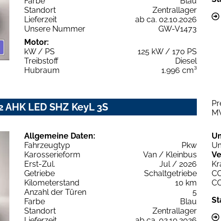
Farbe
Blau
Standort
Zentrallager
Lieferzeit
ab ca. 02.10.2026
Unsere Nummer
GW-V1473
Motor:
kW / PS
125 kW / 170 PS
Treibstoff
Diesel
Hubraum
1.996 cm³
Pr
L2 AHK LED SHZ KeyL 3S
M
Allgemeine Daten:
U
Fahrzeugtyp
Pkw
Um
Karosserieform
Van / Kleinbus
Ve
Erst-Zul.
Jul / 2026
Kr
Getriebe
Schaltgetriebe
C
Kilometerstand
10 km
C
Anzahl der Türen
5
St
Farbe
Blau
Standort
Zentrallager
Lieferzeit
ab ca. 02.10.2026