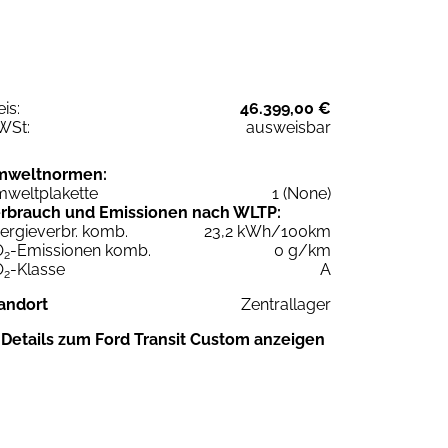
eis:
46.399,00 €
WSt:
ausweisbar
mweltnormen:
weltplakette
1 (None)
rbrauch und Emissionen nach WLTP:
ergieverbr. komb.
23,2 kWh/100km
O
-Emissionen komb.
0 g/km
2
O
-Klasse
A
2
andort
Zentrallager
Details zum Ford Transit Custom anzeigen