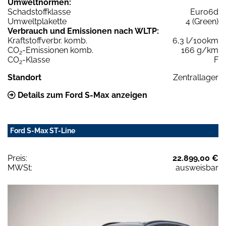
Umweltnormen:
Schadstoffklasse
Euro6d
Umweltplakette
4 (Green)
Verbrauch und Emissionen nach WLTP:
Kraftstoffverbr. komb.
6,3 l/100km
CO
-Emissionen komb.
166 g/km
2
CO
-Klasse
F
2
Standort
Zentrallager
Details zum Ford S-Max anzeigen
Ford S-Max ST-Line
Preis:
22.899,00 €
MWSt:
ausweisbar