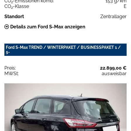
CO
-Emissionen komb.
153 g/km
2
CO
-Klasse
E
2
Standort
Zentrallager
Details zum Ford S-Max anzeigen
Ford S-Max TREND / WINTERPAKET / BUSINESSPAKET 1 /
5-
Preis:
22.899,00 €
MWSt:
ausweisbar