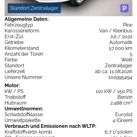
Standort Zentrallager
Allgemeine Daten:
Fahrzeugtyp
Pkw
Karosserieform
Van / Kleinbus
Erst-Zul.
Jul / 2022
Getriebe
Automatik
Kilometerstand
57.000 km
Anzahl der Türen
5
Farbe
Weiß
Standort
Zentrallager
Lieferzeit
ab ca. 11.08.2026
Unsere Nummer
102995494
Motor:
kW / PS
110 kW / 150 PS
Treibstoff
Benzin
Hubraum
2.488 cm³
Umweltnormen:
Schadstoffklasse
Euro6d
Umweltplakette
4 (Green)
Verbrauch und Emissionen nach WLTP:
Kraftstoffverbr. komb.
6,7 l/100km