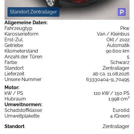
Standort Zentrallager
Allgemeine Daten:
Fahrzeugtyp
Pkw
Karosserieform
Van / Kleinbus
Erst-Zul.
Okt / 2022
Getriebe
Automatik
Kilometerstand
90.600 km
Anzahl der Türen
5
Farbe
Schwarz
Standort
Zentrallager
Lieferzeit
ab ca. 11.08.2026
Unsere Nummer
63330404-9_70495
Motor:
kW / PS
110 kW / 150 PS
Hubraum
1.998 cm³
Umweltnormen:
Schadstoffklasse
Euro6d
Umweltplakette
4 (Green)
Standort
Zentrallager