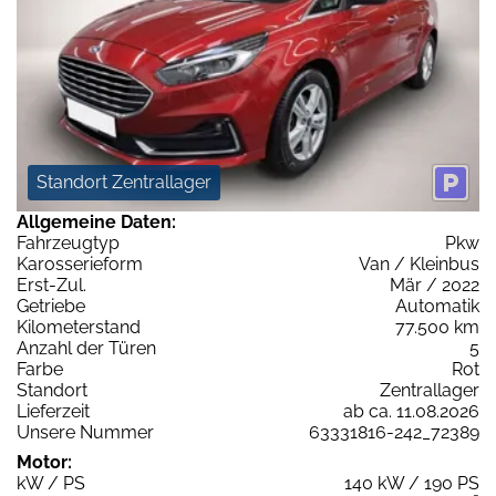
Standort Zentrallager
Allgemeine Daten:
Fahrzeugtyp
Pkw
Karosserieform
Van / Kleinbus
Erst-Zul.
Mär / 2022
Getriebe
Automatik
Kilometerstand
77.500 km
Anzahl der Türen
5
Farbe
Rot
Standort
Zentrallager
Lieferzeit
ab ca. 11.08.2026
Unsere Nummer
63331816-242_72389
Motor:
kW / PS
140 kW / 190 PS