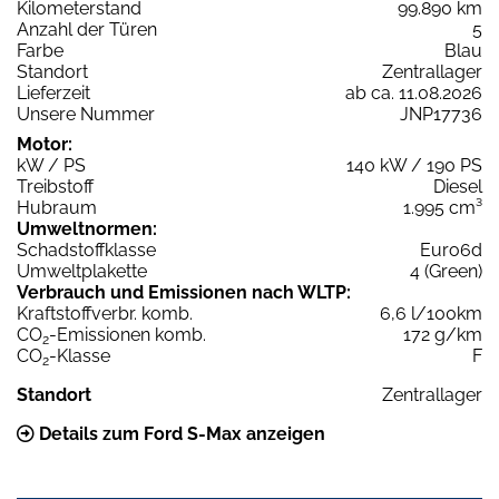
Kilometerstand
99.890 km
Anzahl der Türen
5
Farbe
Blau
Standort
Zentrallager
Lieferzeit
ab ca. 11.08.2026
Unsere Nummer
JNP17736
Motor:
kW / PS
140 kW / 190 PS
Treibstoff
Diesel
Hubraum
1.995 cm³
Umweltnormen:
Schadstoffklasse
Euro6d
Umweltplakette
4 (Green)
Verbrauch und Emissionen nach WLTP:
Kraftstoffverbr. komb.
6,6 l/100km
CO
-Emissionen komb.
172 g/km
2
CO
-Klasse
F
2
Standort
Zentrallager
Details zum Ford S-Max anzeigen