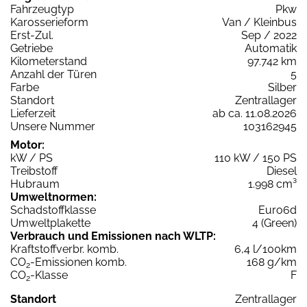
Fahrzeugtyp
Pkw
Karosserieform
Van / Kleinbus
Erst-Zul.
Sep / 2022
Getriebe
Automatik
Kilometerstand
97.742 km
Anzahl der Türen
5
Farbe
Silber
Standort
Zentrallager
Lieferzeit
ab ca. 11.08.2026
Unsere Nummer
103162945
Motor:
kW / PS
110 kW / 150 PS
Treibstoff
Diesel
Hubraum
1.998 cm³
Umweltnormen:
Schadstoffklasse
Euro6d
Umweltplakette
4 (Green)
Verbrauch und Emissionen nach WLTP:
Kraftstoffverbr. komb.
6,4 l/100km
CO
-Emissionen komb.
168 g/km
2
CO
-Klasse
F
2
Standort
Zentrallager