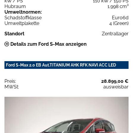
kW / PS
110 kW / 150 PS
Hubraum
1.998 cm³
Umweltnormen:
Schadstoffklasse
Euro6d
Umweltplakette
4 (Green)
Standort
Zentrallager
Details zum Ford S-Max anzeigen
Ford S-Max 2.0 EB Aut.TITANIUM AHK RFK NAVI ACC LED
Preis:
28.899,00 €
MWSt:
ausweisbar