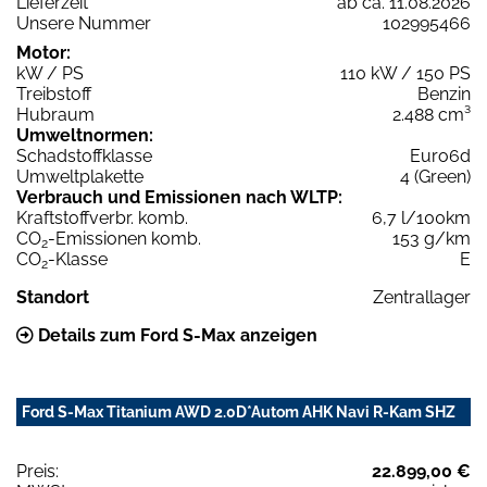
Lieferzeit
ab ca. 11.08.2026
Unsere Nummer
102995466
Motor:
kW / PS
110 kW / 150 PS
Treibstoff
Benzin
Hubraum
2.488 cm³
Umweltnormen:
Schadstoffklasse
Euro6d
Umweltplakette
4 (Green)
Verbrauch und Emissionen nach WLTP:
Kraftstoffverbr. komb.
6,7 l/100km
CO
-Emissionen komb.
153 g/km
2
CO
-Klasse
E
2
Standort
Zentrallager
Details zum Ford S-Max anzeigen
Ford S-Max Titanium AWD 2.0D*Autom AHK Navi R-Kam SHZ
Preis:
22.899,00 €