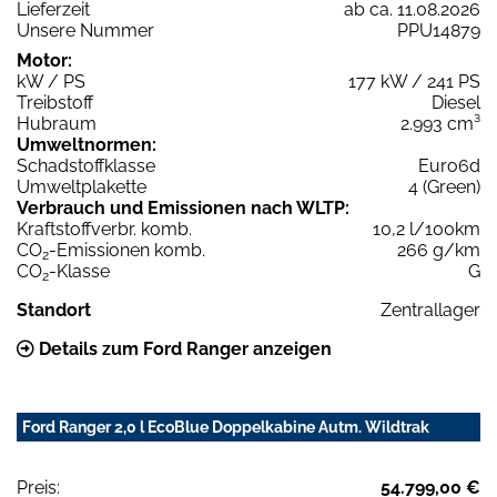
Lieferzeit
ab ca. 11.08.2026
Unsere Nummer
PPU14879
Motor:
kW / PS
177 kW / 241 PS
Treibstoff
Diesel
Hubraum
2.993 cm³
Umweltnormen:
Schadstoffklasse
Euro6d
Umweltplakette
4 (Green)
Verbrauch und Emissionen nach WLTP:
Kraftstoffverbr. komb.
10,2 l/100km
CO
-Emissionen komb.
266 g/km
2
CO
-Klasse
G
2
Standort
Zentrallager
Details zum Ford Ranger anzeigen
Ford Ranger 2,0 l EcoBlue Doppelkabine Autm. Wildtrak
Preis:
54.799,00 €