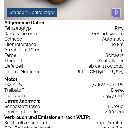
Standort Zentrallager
Allgemeine Daten:
Fahrzeugtyp
Pkw
Karosserieform
Geländewagen
Getriebe
Automatik
Kilometerstand
10 km
Anzahl der Türen
5
Farbe
Schwarz
Standort
Zentrallager
Lieferzeit
ab ca. 11.08.2026
Unsere Nummer
6FPP2CMJ9PTT63675
Motor:
kW / PS
177 kW / 241 PS
Treibstoff
Diesel
Hubraum
2.993 cm³
Umweltnormen:
Schadstoffklasse
Euro6d
Umweltplakette
4 (Green)
Verbrauch und Emissionen nach WLTP:
Kraftstoffverbr. komb.
10,1 l/100km