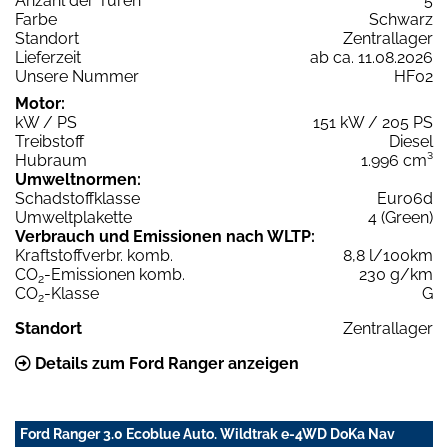
Anzahl der Türen
5
Farbe
Schwarz
Standort
Zentrallager
Lieferzeit
ab ca. 11.08.2026
Unsere Nummer
HF02
Motor:
kW / PS
151 kW / 205 PS
Treibstoff
Diesel
Hubraum
1.996 cm³
Umweltnormen:
Schadstoffklasse
Euro6d
Umweltplakette
4 (Green)
Verbrauch und Emissionen nach WLTP:
Kraftstoffverbr. komb.
8,8 l/100km
CO
-Emissionen komb.
230 g/km
2
CO
-Klasse
G
2
Standort
Zentrallager
Details zum Ford Ranger anzeigen
Ford Ranger 3.0 Ecoblue Auto. Wildtrak e-4WD DoKa Nav