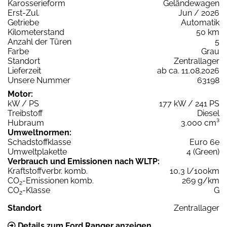
Karosserieform
Geländewagen
Erst-Zul.
Jun / 2026
Getriebe
Automatik
Kilometerstand
50 km
Anzahl der Türen
5
Farbe
Grau
Standort
Zentrallager
Lieferzeit
ab ca. 11.08.2026
Unsere Nummer
63198
Motor:
kW / PS
177 kW / 241 PS
Treibstoff
Diesel
Hubraum
3.000 cm³
Umweltnormen:
Schadstoffklasse
Euro 6e
Umweltplakette
4 (Green)
Verbrauch und Emissionen nach WLTP:
Kraftstoffverbr. komb.
10,3 l/100km
CO
-Emissionen komb.
269 g/km
2
CO
-Klasse
G
2
Standort
Zentrallager
Details zum Ford Ranger anzeigen