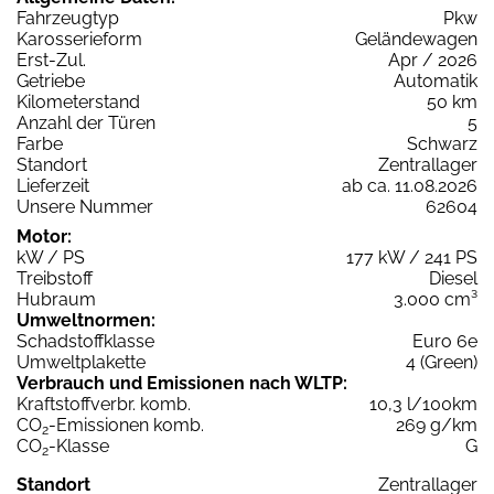
Fahrzeugtyp
Pkw
Karosserieform
Geländewagen
Erst-Zul.
Apr / 2026
Getriebe
Automatik
Kilometerstand
50 km
Anzahl der Türen
5
Farbe
Schwarz
Standort
Zentrallager
Lieferzeit
ab ca. 11.08.2026
Unsere Nummer
62604
Motor:
kW / PS
177 kW / 241 PS
Treibstoff
Diesel
Hubraum
3.000 cm³
Umweltnormen:
Schadstoffklasse
Euro 6e
Umweltplakette
4 (Green)
Verbrauch und Emissionen nach WLTP:
Kraftstoffverbr. komb.
10,3 l/100km
CO
-Emissionen komb.
269 g/km
2
CO
-Klasse
G
2
Standort
Zentrallager