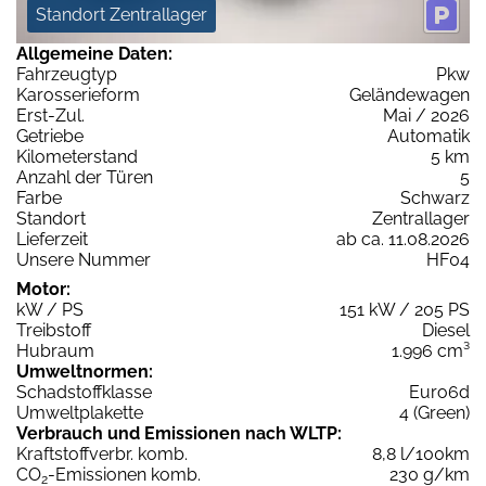
Standort Zentrallager
Allgemeine Daten:
Fahrzeugtyp
Pkw
Karosserieform
Geländewagen
Erst-Zul.
Mai / 2026
Getriebe
Automatik
Kilometerstand
5 km
Anzahl der Türen
5
Farbe
Schwarz
Standort
Zentrallager
Lieferzeit
ab ca. 11.08.2026
Unsere Nummer
HF04
Motor:
kW / PS
151 kW / 205 PS
Treibstoff
Diesel
Hubraum
1.996 cm³
Umweltnormen:
Schadstoffklasse
Euro6d
Umweltplakette
4 (Green)
Verbrauch und Emissionen nach WLTP:
Kraftstoffverbr. komb.
8,8 l/100km
CO
-Emissionen komb.
230 g/km
2