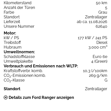
Kilometerstand
50 km
Anzahl der Türen
5
Farbe
Grau
Standort
Zentrallager
Lieferzeit
ab ca. 11.08.2026
Unsere Nummer
62640
Motor:
kW / PS
177 kW / 241 PS
Treibstoff
Diesel
Hubraum
3.000 cm³
Umweltnormen:
Schadstoffklasse
Euro 6e
Umweltplakette
4 (Green)
Verbrauch und Emissionen nach WLTP:
Kraftstoffverbr. komb.
10,3 l/100km
CO
-Emissionen komb.
269 g/km
2
CO
-Klasse
G
2
Standort
Zentrallager
Details zum Ford Ranger anzeigen