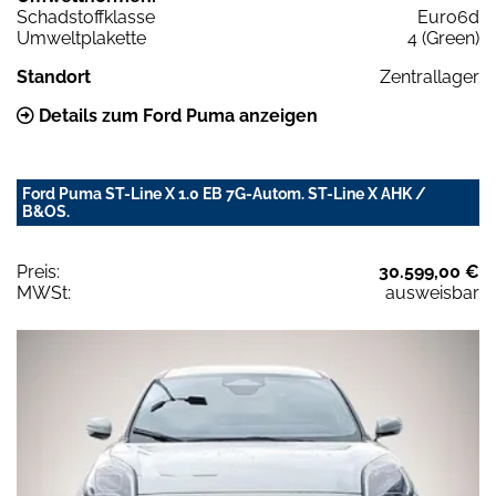
Schadstoffklasse
Euro6d
Umweltplakette
4 (Green)
Standort
Zentrallager
Details zum Ford Puma anzeigen
Ford Puma ST-Line X 1.0 EB 7G-Autom. ST-Line X AHK /
B&OS.
Preis:
30.599,00 €
MWSt:
ausweisbar