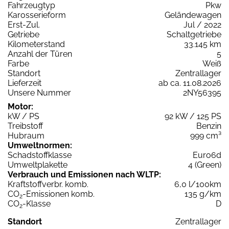
Fahrzeugtyp
Pkw
Karosserieform
Geländewagen
Erst-Zul.
Jul / 2022
Getriebe
Schaltgetriebe
Kilometerstand
33.145 km
Anzahl der Türen
5
Farbe
Weiß
Standort
Zentrallager
Lieferzeit
ab ca. 11.08.2026
Unsere Nummer
2NY56395
Motor:
kW / PS
92 kW / 125 PS
Treibstoff
Benzin
Hubraum
999 cm³
Umweltnormen:
Schadstoffklasse
Euro6d
Umweltplakette
4 (Green)
Verbrauch und Emissionen nach WLTP:
Kraftstoffverbr. komb.
6,0 l/100km
CO
-Emissionen komb.
135 g/km
2
CO
-Klasse
D
2
Standort
Zentrallager