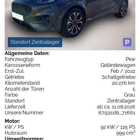
Standort Zentrallager
Allgemeine Daten:
Fahrzeugtyp
Pkw
Karosserieform
Geländewagen
Erst-Zul.
Feb / 2022
Getriebe
Schaltgetriebe
Kilometerstand
20.276 km
Anzahl der Türen
5
Farbe
Grau
Standort
Zentrallager
Lieferzeit
ab ca. 11.08.2026
Unsere Nummer
67931181_71661
Motor:
kW / PS
92 kW / 125 PS
Hubraum
999 cm³
Umweltnormen: