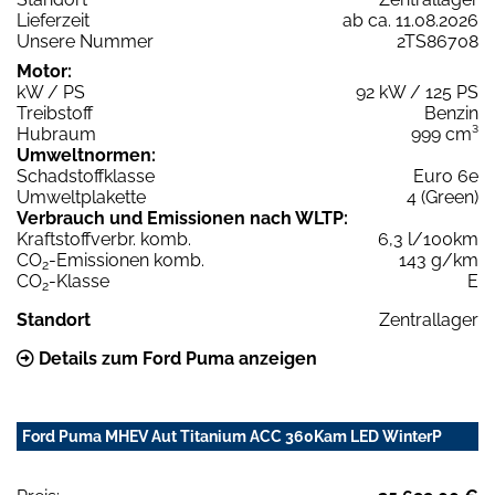
Lieferzeit
ab ca. 11.08.2026
Unsere Nummer
2TS86708
Motor:
kW / PS
92 kW / 125 PS
Treibstoff
Benzin
Hubraum
999 cm³
Umweltnormen:
Schadstoffklasse
Euro 6e
Umweltplakette
4 (Green)
Verbrauch und Emissionen nach WLTP:
Kraftstoffverbr. komb.
6,3 l/100km
CO
-Emissionen komb.
143 g/km
2
CO
-Klasse
E
2
Standort
Zentrallager
Details zum Ford Puma anzeigen
Ford Puma MHEV Aut Titanium ACC 360Kam LED WinterP