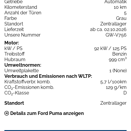
Getriebe
Automatik
Kilometerstand
10 km
Anzahl der Türen
5
Farbe
Grau
Standort
Zentrallager
Lieferzeit
ab ca. 02.10.2026
Unsere Nummer
GW-V756
Motor:
kW / PS
92 kW / 125 PS
Treibstoff
Benzin
Hubraum
999 cm³
Umweltnormen:
Umweltplakette
1 (None)
Verbrauch und Emissionen nach WLTP:
Kraftstoffverbr. komb.
5,7 l/100km
CO
-Emissionen komb.
129 g/km
2
CO
-Klasse
D
2
Standort
Zentrallager
Details zum Ford Puma anzeigen