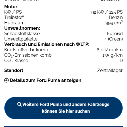
Motor:
kW / PS
92 kW / 125 PS
Treibstoff
Benzin
Hubraum
999 cm³
Umweltnormen:
Schadstoffklasse
Euro6d
Umweltplakette
4 (Green)
Verbrauch und Emissionen nach WLTP:
Kraftstoffverbr. komb.
6,0 l/100km
CO
-Emissionen komb.
135 g/km
2
CO
-Klasse
D
2
Standort
Zentrallager
Details zum Ford Puma anzeigen
Weitere Ford Puma und andere Fahrzeuge
können Sie hier suchen