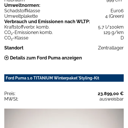
Umweltnormen:
Schadstoffklasse
Euro6
Umweltplakette
4 (Green)
Verbrauch und Emissionen nach WLTP:
Kraftstoffverbr. komb.
5,7 l/100km
CO
-Emissionen komb.
129 g/km
2
CO
-Klasse
D
2
Standort
Zentrallager
Details zum Ford Puma anzeigen
Ford Puma 1.0 TITANIUM Winterpaket*Styling-Kit
Preis:
23.899,00 €
MWSt:
ausweisbar