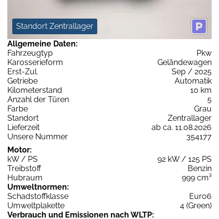
Standort Zentrallager
Allgemeine Daten:
Fahrzeugtyp
Pkw
Karosserieform
Geländewagen
Erst-Zul.
Sep / 2025
Getriebe
Automatik
Kilometerstand
10 km
Anzahl der Türen
5
Farbe
Grau
Standort
Zentrallager
Lieferzeit
ab ca. 11.08.2026
Unsere Nummer
354177
Motor:
kW / PS
92 kW / 125 PS
Treibstoff
Benzin
Hubraum
999 cm³
Umweltnormen:
Schadstoffklasse
Euro6
Umweltplakette
4 (Green)
Verbrauch und Emissionen nach WLTP: