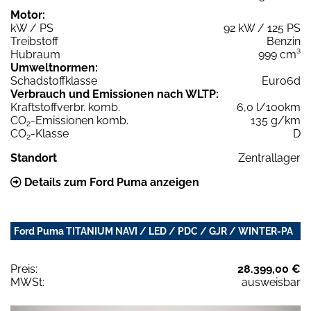
Motor:
kW / PS
92 kW / 125 PS
Treibstoff
Benzin
Hubraum
999 cm³
Umweltnormen:
Schadstoffklasse
Euro6d
Verbrauch und Emissionen nach WLTP:
Kraftstoffverbr. komb.
6,0 l/100km
CO
-Emissionen komb.
135 g/km
2
CO
-Klasse
D
2
Standort
Zentrallager
Details zum Ford Puma anzeigen
Ford Puma TITANIUM NAVI / LED / PDC / GJR / WINTER-PA
Preis:
28.399,00 €
MWSt:
ausweisbar