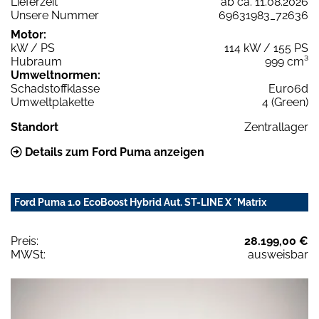
Lieferzeit
ab ca. 11.08.2026
Unsere Nummer
69631983_72636
Motor:
kW / PS
114 kW / 155 PS
Hubraum
999 cm³
Umweltnormen:
Schadstoffklasse
Euro6d
Umweltplakette
4 (Green)
Standort
Zentrallager
Details zum Ford Puma anzeigen
Ford Puma 1.0 EcoBoost Hybrid Aut. ST-LINE X *Matrix
Preis:
28.199,00 €
MWSt:
ausweisbar