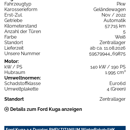
Fahrzeugtyp
Pkw
Karosserieform
Geländewagen
Erst-Zul.
Nov / 2022
Getriebe
Automatik
Kilometerstand
57.715 km
Anzahl der Türen
5
Farbe
Weiß
Standort
Zentrallager
Lieferzeit
ab ca. 11.08.2026
Unsere Nummer
59579944_69875
Motor:
kW / PS
140 kW / 190 PS
Hubraum
1.995 cm³
Umweltnormen:
Schadstoffklasse
Euro6d
Umweltplakette
4 (Green)
Standort
Zentrallager
Details zum Ford Kuga anzeigen
Ford Kuga 2.5 Duratec PHEV TITANIUM WinterPaket+AHK