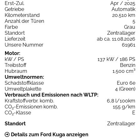
Erst-Zul.
Apr / 2025
Getriebe
Automatik
Kilometerstand
20.510 km
Anzahl der Türen
5
Farbe
Grau
Standort
Zentrallager
Lieferzeit
ab ca. 11.08.2026
Unsere Nummer
61961
Motor:
kW / PS
137 kW / 186 PS
Treibstoff
Benzin
Hubraum
1.500 cm³
Umweltnormen:
Schadstoffklasse
Euro 6e
Umweltplakette
4 (Green)
Verbrauch und Emissionen nach WLTP:
Kraftstoffverbr. komb.
6,8 l/100km
CO
-Emissionen komb.
155 g/km
2
CO
-Klasse
E
2
Standort
Zentrallager
Details zum Ford Kuga anzeigen