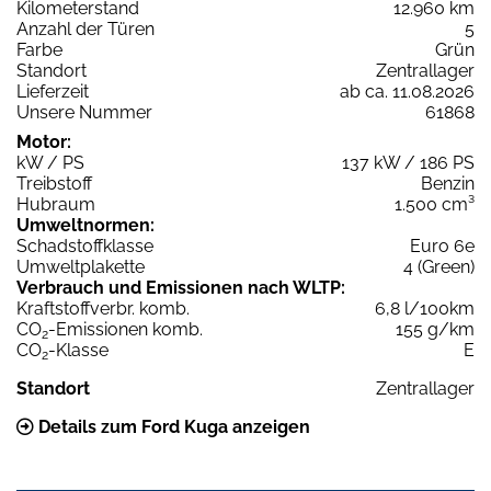
Kilometerstand
12.960 km
Anzahl der Türen
5
Farbe
Grün
Standort
Zentrallager
Lieferzeit
ab ca. 11.08.2026
Unsere Nummer
61868
Motor:
kW / PS
137 kW / 186 PS
Treibstoff
Benzin
Hubraum
1.500 cm³
Umweltnormen:
Schadstoffklasse
Euro 6e
Umweltplakette
4 (Green)
Verbrauch und Emissionen nach WLTP:
Kraftstoffverbr. komb.
6,8 l/100km
CO
-Emissionen komb.
155 g/km
2
CO
-Klasse
E
2
Standort
Zentrallager
Details zum Ford Kuga anzeigen