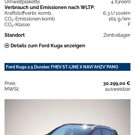
Umweltplakette
4 (Green)
Verbrauch und Emissionen nach WLTP:
Kraftstoffverbr. komb.
6,3 l/100km
CO
-Emissionen komb.
165 g/km
2
CO
-Klasse
F
2
Standort
Zentrallager
Details zum Ford Kuga anzeigen
Ford Kuga 2.5 Duratec FHEV ST-LINE X NAVI*AHZV*PANO
Preis:
30.299,00 €
MWSt:
ausweisbar