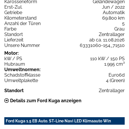
Karosserieform
Geländewagen
Erst-Zul.
Jun / 2022
Getriebe
Automatik
Kilometerstand
69.800 km
Anzahl der Türen
5
Farbe
Grau
Standort
Zentrallager
Lieferzeit
ab ca. 11.08.2026
Unsere Nummer
63331060-154_71510
Motor:
kW / PS
110 kW / 150 PS
Hubraum
1.995 cm³
Umweltnormen:
Schadstoffklasse
Euro6d
Umweltplakette
4 (Green)
Standort
Zentrallager
Details zum Ford Kuga anzeigen
Ford Kuga 1.5 EB Auto. ST-Line Navi LED Klimaauto Win