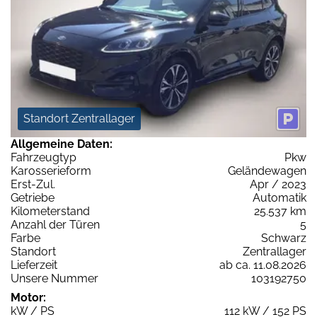
Standort Zentrallager
Allgemeine Daten:
Fahrzeugtyp
Pkw
Karosserieform
Geländewagen
Erst-Zul.
Apr / 2023
Getriebe
Automatik
Kilometerstand
25.537 km
Anzahl der Türen
5
Farbe
Schwarz
Standort
Zentrallager
Lieferzeit
ab ca. 11.08.2026
Unsere Nummer
103192750
Motor:
kW / PS
112 kW / 152 PS