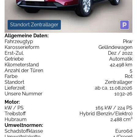
Standort Zentrallager
Allgemeine Daten:
Fahrzeugtyp
Pkw
Karosserieform
Geländewagen
Erst-Zul.
Dez / 2022
Getriebe
Automatik
Kilometerstand
42.498 km
Anzahl der Türen
5
Farbe
Rot
Standort
Zentrallager
Lieferzeit
ab ca. 11.08.2026
Unsere Nummer
1032-26
Motor:
kW / PS
165 kW / 224 PS
Treibstoff
Hybrid (Benzin/Elektro)
Hubraum
2.488 cm³
Umweltnormen:
Schadstoffklasse
Euro6d
Umweltplakette
4 (Green)