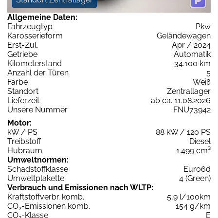
Allgemeine Daten:
Fahrzeugtyp
Pkw
Karosserieform
Geländewagen
Erst-Zul.
Apr / 2024
Getriebe
Automatik
Kilometerstand
34.100 km
Anzahl der Türen
5
Farbe
Weiß
Standort
Zentrallager
Lieferzeit
ab ca. 11.08.2026
Unsere Nummer
FNU73942
Motor:
kW / PS
88 kW / 120 PS
Treibstoff
Diesel
Hubraum
1.499 cm³
Umweltnormen:
Schadstoffklasse
Euro6d
Umweltplakette
4 (Green)
Verbrauch und Emissionen nach WLTP:
Kraftstoffverbr. komb.
5,9 l/100km
CO
-Emissionen komb.
154 g/km
2
CO
-Klasse
E
2