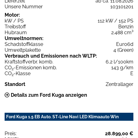
Lieferzeit
ab ca. 11.08.2026
Unsere Nummer
103101201
Motor:
kW / PS
112 kW / 152 PS
Treibstoff
Benzin
Hubraum
2.488 cm³
Umweltnormen:
Schadstoffklasse
Euro6d
Umweltplakette
4 (Green)
Verbrauch und Emissionen nach WLTP:
Kraftstoffverbr. komb.
6,2 l/100km
CO
-Emissionen komb.
143 g/km
2
CO
-Klasse
E
2
Standort
Zentrallager
Details zum Ford Kuga anzeigen
Ford Kuga 1.5 EB Auto. ST-Line Navi LED Klimaauto Win
Preis:
28.899,00 €