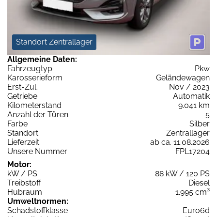
Standort Zentrallager
Allgemeine Daten:
Fahrzeugtyp
Pkw
Karosserieform
Geländewagen
Erst-Zul.
Nov / 2023
Getriebe
Automatik
Kilometerstand
9.041 km
Anzahl der Türen
5
Farbe
Silber
Standort
Zentrallager
Lieferzeit
ab ca. 11.08.2026
Unsere Nummer
FPL17204
Motor:
kW / PS
88 kW / 120 PS
Treibstoff
Diesel
Hubraum
1.995 cm³
Umweltnormen:
Schadstoffklasse
Euro6d