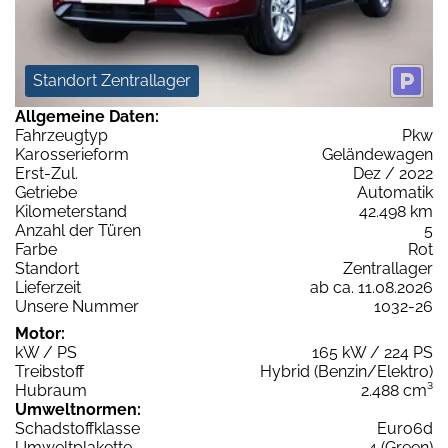
Standort Zentrallager
Allgemeine Daten:
Fahrzeugtyp
Pkw
Karosserieform
Geländewagen
Erst-Zul.
Dez / 2022
Getriebe
Automatik
Kilometerstand
42.498 km
Anzahl der Türen
5
Farbe
Rot
Standort
Zentrallager
Lieferzeit
ab ca. 11.08.2026
Unsere Nummer
1032-26
Motor:
kW / PS
165 kW / 224 PS
Treibstoff
Hybrid (Benzin/Elektro)
Hubraum
2.488 cm³
Umweltnormen:
Schadstoffklasse
Euro6d
Umweltplakette
4 (Green)