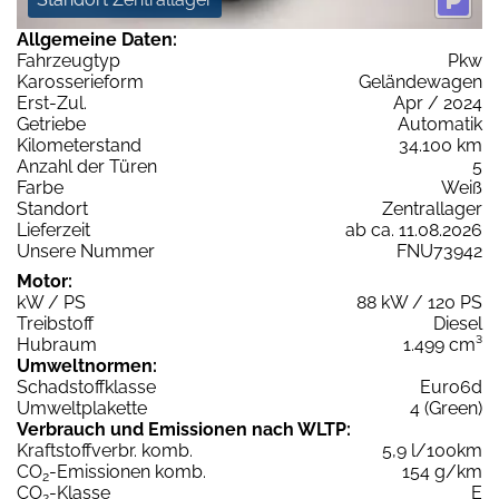
Allgemeine Daten:
Fahrzeugtyp
Pkw
Karosserieform
Geländewagen
Erst-Zul.
Apr / 2024
Getriebe
Automatik
Kilometerstand
34.100 km
Anzahl der Türen
5
Farbe
Weiß
Standort
Zentrallager
Lieferzeit
ab ca. 11.08.2026
Unsere Nummer
FNU73942
Motor:
kW / PS
88 kW / 120 PS
Treibstoff
Diesel
Hubraum
1.499 cm³
Umweltnormen:
Schadstoffklasse
Euro6d
Umweltplakette
4 (Green)
Verbrauch und Emissionen nach WLTP:
Kraftstoffverbr. komb.
5,9 l/100km
CO
-Emissionen komb.
154 g/km
2
CO
-Klasse
E
2