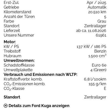
Erst-Zul.
Apr / 2025
Getriebe
Automatik
Kilometerstand
20.510 km
Anzahl der Türen
5
Farbe
Grau
Standort
Zentrallager
Lieferzeit
ab ca. 11.08.2026
Unsere Nummer
61961
Motor:
kW / PS
137 kW / 186 PS
Treibstoff
Benzin
Hubraum
1.500 cm³
Umweltnormen:
Schadstoffklasse
Euro 6e
Umweltplakette
4 (Green)
Verbrauch und Emissionen nach WLTP:
Kraftstoffverbr. komb.
6,8 l/100km
CO
-Emissionen komb.
155 g/km
2
CO
-Klasse
E
2
Standort
Zentrallager
Details zum Ford Kuga anzeigen