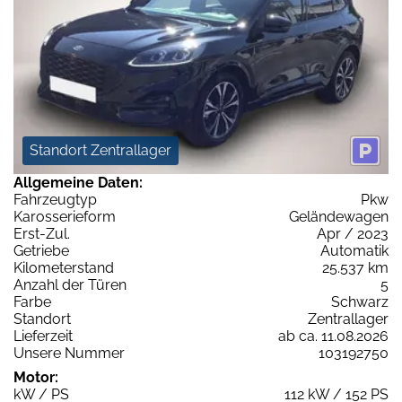
Standort Zentrallager
Allgemeine Daten:
Fahrzeugtyp
Pkw
Karosserieform
Geländewagen
Erst-Zul.
Apr / 2023
Getriebe
Automatik
Kilometerstand
25.537 km
Anzahl der Türen
5
Farbe
Schwarz
Standort
Zentrallager
Lieferzeit
ab ca. 11.08.2026
Unsere Nummer
103192750
Motor:
kW / PS
112 kW / 152 PS