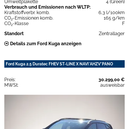
Umweltplakette
4 (Green)
Verbrauch und Emissionen nach WLTP:
Kraftstoffverbr. komb.
6,3 l/100km
CO
-Emissionen komb.
165 g/km
2
CO
-Klasse
F
2
Standort
Zentrallager
Details zum Ford Kuga anzeigen
Ford Kuga 2.5 Duratec FHEV ST-LINE X NAVI*AHZV*PANO
Preis:
30.299,00 €
MWSt:
ausweisbar