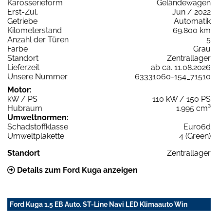
Karosserieform
Geländewagen
Erst-Zul.
Jun / 2022
Getriebe
Automatik
Kilometerstand
69.800 km
Anzahl der Türen
5
Farbe
Grau
Standort
Zentrallager
Lieferzeit
ab ca. 11.08.2026
Unsere Nummer
63331060-154_71510
Motor:
kW / PS
110 kW / 150 PS
Hubraum
1.995 cm³
Umweltnormen:
Schadstoffklasse
Euro6d
Umweltplakette
4 (Green)
Standort
Zentrallager
Details zum Ford Kuga anzeigen
Ford Kuga 1.5 EB Auto. ST-Line Navi LED Klimaauto Win