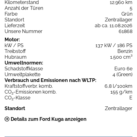
Kilometerstand
12.960 km
Anzahl der Türen
5
Farbe
Grün
Standort
Zentrallager
Lieferzeit
ab ca. 11.08.2026
Unsere Nummer
61868
Motor:
kW / PS
137 kW / 186 PS
Treibstoff
Benzin
Hubraum
1.500 cm³
Umweltnormen:
Schadstoffklasse
Euro 6e
Umweltplakette
4 (Green)
Verbrauch und Emissionen nach WLTP:
Kraftstoffverbr. komb.
6,8 l/100km
CO
-Emissionen komb.
155 g/km
2
CO
-Klasse
E
2
Standort
Zentrallager
Details zum Ford Kuga anzeigen