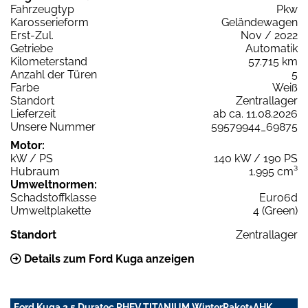
Fahrzeugtyp
Pkw
Karosserieform
Geländewagen
Erst-Zul.
Nov / 2022
Getriebe
Automatik
Kilometerstand
57.715 km
Anzahl der Türen
5
Farbe
Weiß
Standort
Zentrallager
Lieferzeit
ab ca. 11.08.2026
Unsere Nummer
59579944_69875
Motor:
kW / PS
140 kW / 190 PS
Hubraum
1.995 cm³
Umweltnormen:
Schadstoffklasse
Euro6d
Umweltplakette
4 (Green)
Standort
Zentrallager
Details zum Ford Kuga anzeigen
Ford Kuga 2.5 Duratec PHEV TITANIUM WinterPaket+AHK