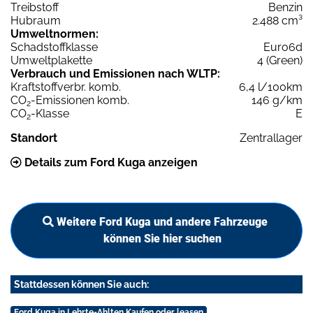
Treibstoff
Benzin
Hubraum
2.488 cm³
Umweltnormen:
Schadstoffklasse
Euro6d
Umweltplakette
4 (Green)
Verbrauch und Emissionen nach WLTP:
Kraftstoffverbr. komb.
6,4 l/100km
CO
-Emissionen komb.
146 g/km
2
CO
-Klasse
E
2
Standort
Zentrallager
Details zum Ford Kuga anzeigen
Weitere Ford Kuga und andere Fahrzeuge
können Sie hier suchen
Stattdessen können Sie auch:
Ford Kuga in Lehrte-Ahlten Kaufen oder leasen