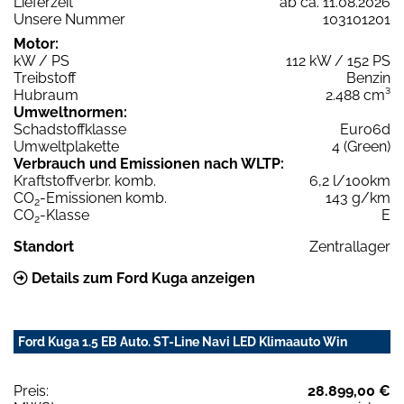
Lieferzeit
ab ca. 11.08.2026
Unsere Nummer
103101201
Motor:
kW / PS
112 kW / 152 PS
Treibstoff
Benzin
Hubraum
2.488 cm³
Umweltnormen:
Schadstoffklasse
Euro6d
Umweltplakette
4 (Green)
Verbrauch und Emissionen nach WLTP:
Kraftstoffverbr. komb.
6,2 l/100km
CO
-Emissionen komb.
143 g/km
2
CO
-Klasse
E
2
Standort
Zentrallager
Details zum Ford Kuga anzeigen
Ford Kuga 1.5 EB Auto. ST-Line Navi LED Klimaauto Win
Preis:
28.899,00 €