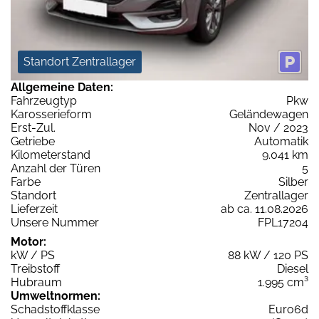
Standort Zentrallager
Allgemeine Daten:
Fahrzeugtyp
Pkw
Karosserieform
Geländewagen
Erst-Zul.
Nov / 2023
Getriebe
Automatik
Kilometerstand
9.041 km
Anzahl der Türen
5
Farbe
Silber
Standort
Zentrallager
Lieferzeit
ab ca. 11.08.2026
Unsere Nummer
FPL17204
Motor:
kW / PS
88 kW / 120 PS
Treibstoff
Diesel
Hubraum
1.995 cm³
Umweltnormen:
Schadstoffklasse
Euro6d