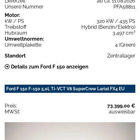
Lieferzeit
ab ca. 11.08.2026
Unsere Nummer
PFA58811
Motor:
kW / PS
320 kW / 435 PS
Treibstoff
Hybrid (Benzin/Elektro)
Hubraum
3.497 cm³
Umweltnormen:
Umweltplakette
4 (Green)
Standort
Zentrallager
Details zum Ford F 150 anzeigen
Ford F 150 F-150 5,0L Ti-VCT V8 SuperCrew Lariat FX4 EU
Preis:
73.399,00 €
MWSt:
ausweisbar