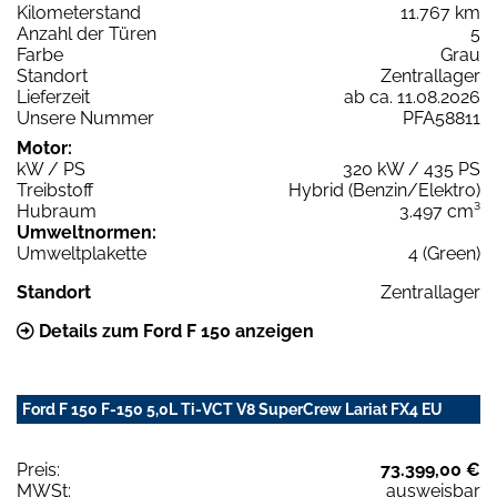
Kilometerstand
11.767 km
Anzahl der Türen
5
Farbe
Grau
Standort
Zentrallager
Lieferzeit
ab ca. 11.08.2026
Unsere Nummer
PFA58811
Motor:
kW / PS
320 kW / 435 PS
Treibstoff
Hybrid (Benzin/Elektro)
Hubraum
3.497 cm³
Umweltnormen:
Umweltplakette
4 (Green)
Standort
Zentrallager
Details zum Ford F 150 anzeigen
Ford F 150 F-150 5,0L Ti-VCT V8 SuperCrew Lariat FX4 EU
Preis:
73.399,00 €
MWSt:
ausweisbar