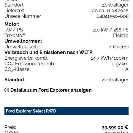
Standort
Zentrallager
Lieferzeit
ab ca. 11.08.2026
Unsere Nummer
64841550-608
Motor:
kW / PS
210 kW / 286 PS
Treibstoff
Elektro
Umweltnormen:
Umweltplakette
4 (Green)
Verbrauch und Emissionen nach WLTP:
Energieverbr. komb.
14,7 kWh/100km
CO
-Emissionen komb.
0 g/km
2
CO
-Klasse
A
2
Standort
Zentrallager
Details zum Ford Explorer anzeigen
Ford Explorer Select RWD
Preis:
39.599,00 €
MWSt:
ausweisbar