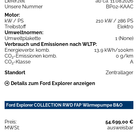
Lieferzeit
ab ca. 11.08.2026
Unsere Nummer
BP02-KAAC
Motor:
kW / PS
210 kW / 286 PS
Treibstoff
Elektro
Umweltnormen:
Umweltplakette
1 (None)
Verbrauch und Emissionen nach WLTP:
Energieverbr. komb.
13,9 kWh/100km
CO
-Emissionen komb.
0 g/km
2
CO
-Klasse
A
2
Standort
Zentrallager
Details zum Ford Explorer anzeigen
Ford Explorer COLLECTION RWD FAP Wärmepumpe B&O
Preis:
54.699,00 €
MWSt:
ausweisbar