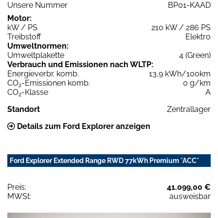
Unsere Nummer
BP01-KAAD
Motor:
kW / PS
210 kW / 286 PS
Treibstoff
Elektro
Umweltnormen:
Umweltplakette
4 (Green)
Verbrauch und Emissionen nach WLTP:
Energieverbr. komb.
13,9 kWh/100km
CO
-Emissionen komb.
0 g/km
2
CO
-Klasse
A
2
Standort
Zentrallager
Details zum Ford Explorer anzeigen
Ford Explorer Extended Range RWD 77kWh Premium *ACC*
Preis:
41.099,00 €
MWSt:
ausweisbar