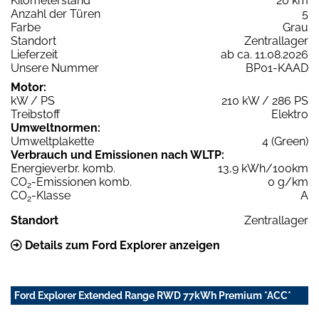
Kilometerstand
20 km
Anzahl der Türen
5
Farbe
Grau
Standort
Zentrallager
Lieferzeit
ab ca. 11.08.2026
Unsere Nummer
BP01-KAAD
Motor:
kW / PS
210 kW / 286 PS
Treibstoff
Elektro
Umweltnormen:
Umweltplakette
4 (Green)
Verbrauch und Emissionen nach WLTP:
Energieverbr. komb.
13,9 kWh/100km
CO
-Emissionen komb.
0 g/km
2
CO
-Klasse
A
2
Standort
Zentrallager
Details zum Ford Explorer anzeigen
Ford Explorer Extended Range RWD 77kWh Premium *ACC*