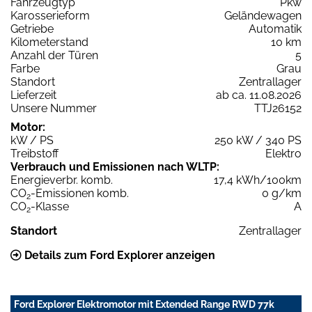
Fahrzeugtyp
Pkw
Karosserieform
Geländewagen
Getriebe
Automatik
Kilometerstand
10 km
Anzahl der Türen
5
Farbe
Grau
Standort
Zentrallager
Lieferzeit
ab ca. 11.08.2026
Unsere Nummer
TTJ26152
Motor:
kW / PS
250 kW / 340 PS
Treibstoff
Elektro
Verbrauch und Emissionen nach WLTP:
Energieverbr. komb.
17,4 kWh/100km
CO
-Emissionen komb.
0 g/km
2
CO
-Klasse
A
2
Standort
Zentrallager
Details zum Ford Explorer anzeigen
Ford Explorer Elektromotor mit Extended Range RWD 77k