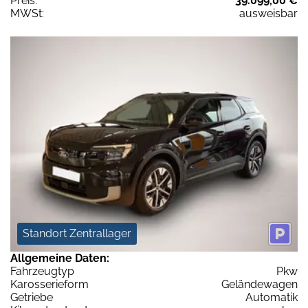
Preis:
39.099,00 €
MWSt:
ausweisbar
Standort Zentrallager
Allgemeine Daten:
Fahrzeugtyp
Pkw
Karosserieform
Geländewagen
Getriebe
Automatik