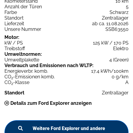
Kilometerstand
10 km
Anzahl der Türen
5
Farbe
Schwarz
Standort
Zentrallager
Lieferzeit
ab ca. 11.08.2026
Unsere Nummer
SSB63550
Motor:
kW / PS
125 kW / 170 PS
Treibstoff
Elektro
Umweltnormen:
Umweltplakette
4 (Green)
Verbrauch und Emissionen nach WLTP:
Energieverbr. komb.
17,4 kWh/100km
CO
-Emissionen komb.
0 g/km
2
CO
-Klasse
A
2
Standort
Zentrallager
Details zum Ford Explorer anzeigen
Weitere Ford Explorer und andere