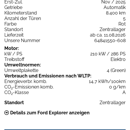
Erst-Zul.
Nov / 2025
Getriebe
Automatik
Kilometerstand
8.400 km
Anzahl der Türen
5
Farbe
Rot
Standort
Zentrallager
Lieferzeit
ab ca. 11.08.2026
Unsere Nummer
64841550-608
Motor:
kW / PS
210 kW / 286 PS
Treibstoff
Elektro
Umweltnormen:
Umweltplakette
4 (Green)
Verbrauch und Emissionen nach WLTP:
Energieverbr. komb.
14,7 kWh/100km
CO
-Emissionen komb.
0 g/km
2
CO
-Klasse
A
2
Standort
Zentrallager
Details zum Ford Explorer anzeigen