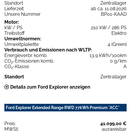
Standort
Zentrallager
Lieferzeit
ab ca. 11.08.2026
Unsere Nummer
BP01-KAAD
Motor:
kW / PS
210 kW / 286 PS
Treibstoff
Elektro
Umweltnormen:
Umweltplakette
4 (Green)
Verbrauch und Emissionen nach WLTP:
Energieverbr. komb.
13,9 kWh/100km
CO
-Emissionen komb.
0 g/km
2
CO
-Klasse
A
2
Standort
Zentrallager
Details zum Ford Explorer anzeigen
Ford Explorer Extended Range RWD 77kWh Premium *ACC*
Preis:
41.099,00 €
MWSt:
ausweisbar