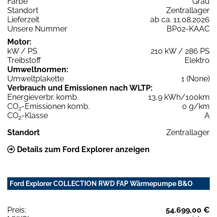
Farbe
Grau
Standort
Zentrallager
Lieferzeit
ab ca. 11.08.2026
Unsere Nummer
BP02-KAAC
Motor:
kW / PS
210 kW / 286 PS
Treibstoff
Elektro
Umweltnormen:
Umweltplakette
1 (None)
Verbrauch und Emissionen nach WLTP:
Energieverbr. komb.
13,9 kWh/100km
CO
-Emissionen komb.
0 g/km
2
CO
-Klasse
A
2
Standort
Zentrallager
Details zum Ford Explorer anzeigen
Ford Explorer COLLECTION RWD FAP Wärmepumpe B&O
Preis:
54.699,00 €