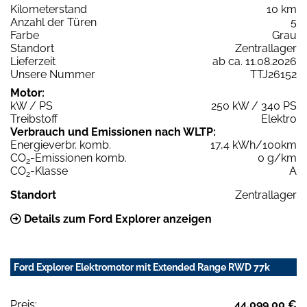
Kilometerstand
10 km
Anzahl der Türen
5
Farbe
Grau
Standort
Zentrallager
Lieferzeit
ab ca. 11.08.2026
Unsere Nummer
TTJ26152
Motor:
kW / PS
250 kW / 340 PS
Treibstoff
Elektro
Verbrauch und Emissionen nach WLTP:
Energieverbr. komb.
17,4 kWh/100km
CO
-Emissionen komb.
0 g/km
2
CO
-Klasse
A
2
Standort
Zentrallager
Details zum Ford Explorer anzeigen
Ford Explorer Elektromotor mit Extended Range RWD 77k
Preis:
44.099,00 €