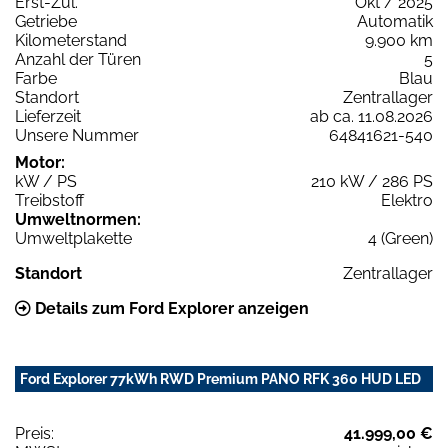
Erst-Zul.
Okt / 2025
Getriebe
Automatik
Kilometerstand
9.900 km
Anzahl der Türen
5
Farbe
Blau
Standort
Zentrallager
Lieferzeit
ab ca. 11.08.2026
Unsere Nummer
64841621-540
Motor:
kW / PS
210 kW / 286 PS
Treibstoff
Elektro
Umweltnormen:
Umweltplakette
4 (Green)
Standort
Zentrallager
Details zum Ford Explorer anzeigen
Ford Explorer 77kWh RWD Premium PANO RFK 360 HUD LED
Preis:
41.999,00 €