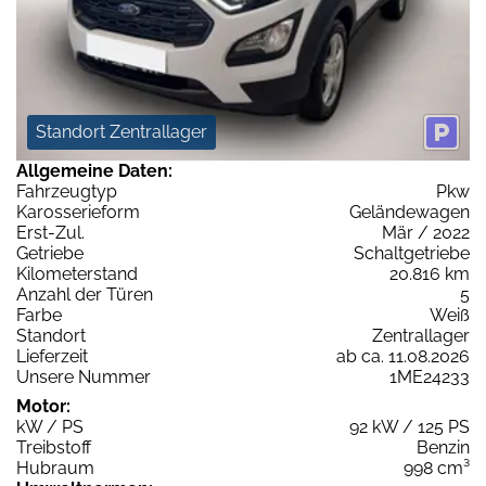
Standort Zentrallager
Allgemeine Daten:
Fahrzeugtyp
Pkw
Karosserieform
Geländewagen
Erst-Zul.
Mär / 2022
Getriebe
Schaltgetriebe
Kilometerstand
20.816 km
Anzahl der Türen
5
Farbe
Weiß
Standort
Zentrallager
Lieferzeit
ab ca. 11.08.2026
Unsere Nummer
1ME24233
Motor:
kW / PS
92 kW / 125 PS
Treibstoff
Benzin
Hubraum
998 cm³