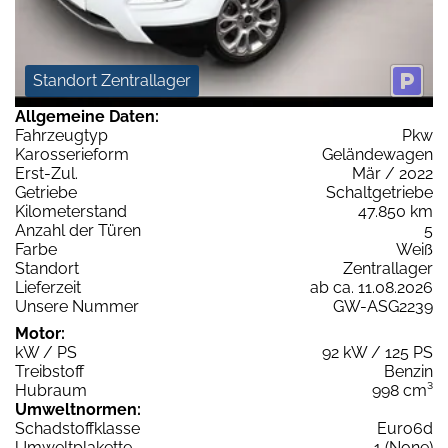
Standort Zentrallager
Allgemeine Daten:
Fahrzeugtyp
Pkw
Karosserieform
Geländewagen
Erst-Zul.
Mär / 2022
Getriebe
Schaltgetriebe
Kilometerstand
47.850 km
Anzahl der Türen
5
Farbe
Weiß
Standort
Zentrallager
Lieferzeit
ab ca. 11.08.2026
Unsere Nummer
GW-ASG2239
Motor:
kW / PS
92 kW / 125 PS
Treibstoff
Benzin
Hubraum
998 cm³
Umweltnormen:
Schadstoffklasse
Euro6d
Umweltplakette
1 (None)