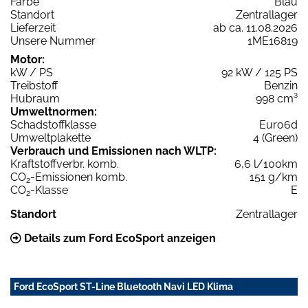
Farbe
Blau
Standort
Zentrallager
Lieferzeit
ab ca. 11.08.2026
Unsere Nummer
1ME16819
Motor:
kW / PS
92 kW / 125 PS
Treibstoff
Benzin
Hubraum
998 cm³
Umweltnormen:
Schadstoffklasse
Euro6d
Umweltplakette
4 (Green)
Verbrauch und Emissionen nach WLTP:
Kraftstoffverbr. komb.
6,6 l/100km
CO
-Emissionen komb.
151 g/km
2
CO
-Klasse
E
2
Standort
Zentrallager
Details zum Ford EcoSport anzeigen
Ford EcoSport ST-Line Bluetooth Navi LED Klima