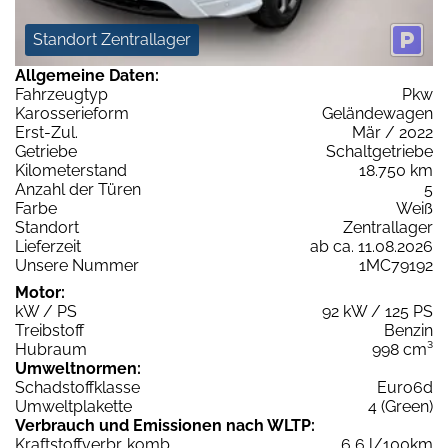
Standort Zentrallager
Allgemeine Daten:
Fahrzeugtyp
Pkw
Karosserieform
Geländewagen
Erst-Zul.
Mär / 2022
Getriebe
Schaltgetriebe
Kilometerstand
18.750 km
Anzahl der Türen
5
Farbe
Weiß
Standort
Zentrallager
Lieferzeit
ab ca. 11.08.2026
Unsere Nummer
1MC79192
Motor:
kW / PS
92 kW / 125 PS
Treibstoff
Benzin
Hubraum
998 cm³
Umweltnormen:
Schadstoffklasse
Euro6d
Umweltplakette
4 (Green)
Verbrauch und Emissionen nach WLTP:
Kraftstoffverbr. komb.
6,6 l/100km