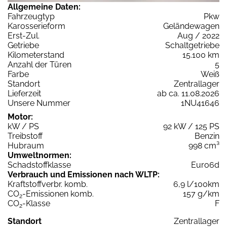
Allgemeine Daten:
Fahrzeugtyp
Pkw
Karosserieform
Geländewagen
Erst-Zul.
Aug / 2022
Getriebe
Schaltgetriebe
Kilometerstand
15.100 km
Anzahl der Türen
5
Farbe
Weiß
Standort
Zentrallager
Lieferzeit
ab ca. 11.08.2026
Unsere Nummer
1NU41646
Motor:
kW / PS
92 kW / 125 PS
Treibstoff
Benzin
Hubraum
998 cm³
Umweltnormen:
Schadstoffklasse
Euro6d
Verbrauch und Emissionen nach WLTP:
Kraftstoffverbr. komb.
6,9 l/100km
CO
-Emissionen komb.
157 g/km
2
CO
-Klasse
F
2
Standort
Zentrallager