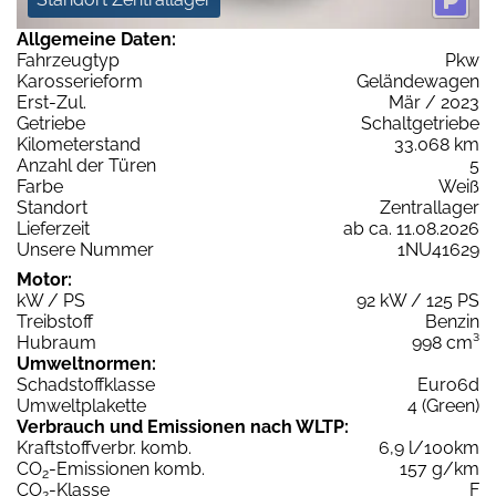
Allgemeine Daten:
Fahrzeugtyp
Pkw
Karosserieform
Geländewagen
Erst-Zul.
Mär / 2023
Getriebe
Schaltgetriebe
Kilometerstand
33.068 km
Anzahl der Türen
5
Farbe
Weiß
Standort
Zentrallager
Lieferzeit
ab ca. 11.08.2026
Unsere Nummer
1NU41629
Motor:
kW / PS
92 kW / 125 PS
Treibstoff
Benzin
Hubraum
998 cm³
Umweltnormen:
Schadstoffklasse
Euro6d
Umweltplakette
4 (Green)
Verbrauch und Emissionen nach WLTP:
Kraftstoffverbr. komb.
6,9 l/100km
CO
-Emissionen komb.
157 g/km
2
CO
-Klasse
F
2