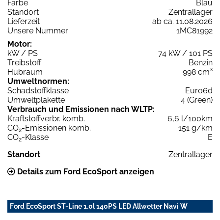
Farbe
Blau
Standort
Zentrallager
Lieferzeit
ab ca. 11.08.2026
Unsere Nummer
1MC81992
Motor:
kW / PS
74 kW / 101 PS
Treibstoff
Benzin
Hubraum
998 cm³
Umweltnormen:
Schadstoffklasse
Euro6d
Umweltplakette
4 (Green)
Verbrauch und Emissionen nach WLTP:
Kraftstoffverbr. komb.
6,6 l/100km
CO
-Emissionen komb.
151 g/km
2
CO
-Klasse
E
2
Standort
Zentrallager
Details zum Ford EcoSport anzeigen
Ford EcoSport ST-Line 1.0l 140PS LED Allwetter Navi W