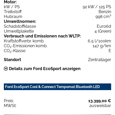
Motor:
kW / PS
92 kW / 125 PS
Treibstoff
Benzin
Hubraum
998 cm³
Umweltnormen:
Schadstoffklasse
Euro6d
Umweltplakette
4 (Green)
Verbrauch und Emissionen nach WLTP:
Kraftstoffverbr. komb.
6,5 l/100km
CO
-Emissionen komb.
147 g/km
2
CO
-Klasse
E
2
Standort
Zentrallager
Details zum Ford EcoSport anzeigen
Ford EcoSport Cool & Connect Tempomat Bluetooth LED
Preis:
13.399,00 €
MWSt:
ausweisbar