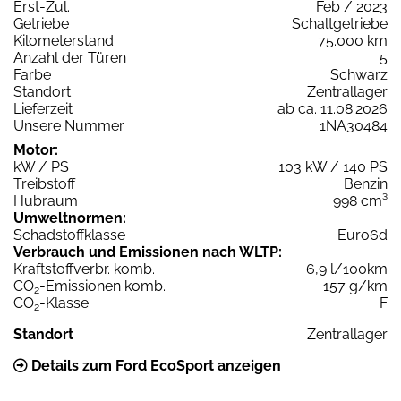
Erst-Zul.
Feb / 2023
Getriebe
Schaltgetriebe
Kilometerstand
75.000 km
Anzahl der Türen
5
Farbe
Schwarz
Standort
Zentrallager
Lieferzeit
ab ca. 11.08.2026
Unsere Nummer
1NA30484
Motor:
kW / PS
103 kW / 140 PS
Treibstoff
Benzin
Hubraum
998 cm³
Umweltnormen:
Schadstoffklasse
Euro6d
Verbrauch und Emissionen nach WLTP:
Kraftstoffverbr. komb.
6,9 l/100km
CO
-Emissionen komb.
157 g/km
2
CO
-Klasse
F
2
Standort
Zentrallager
Details zum Ford EcoSport anzeigen