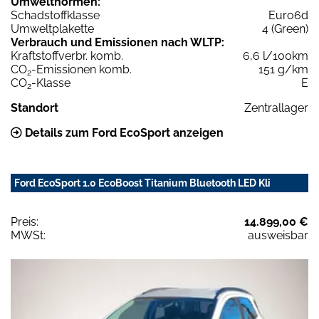
Umweltnormen:
Schadstoffklasse
Euro6d
Umweltplakette
4 (Green)
Verbrauch und Emissionen nach WLTP:
Kraftstoffverbr. komb.
6,6 l/100km
CO
-Emissionen komb.
151 g/km
2
CO
-Klasse
E
2
Standort
Zentrallager
Details zum Ford EcoSport anzeigen
Ford EcoSport 1.0 EcoBoost Titanium Bluetooth LED Kli
Preis:
14.899,00 €
MWSt:
ausweisbar