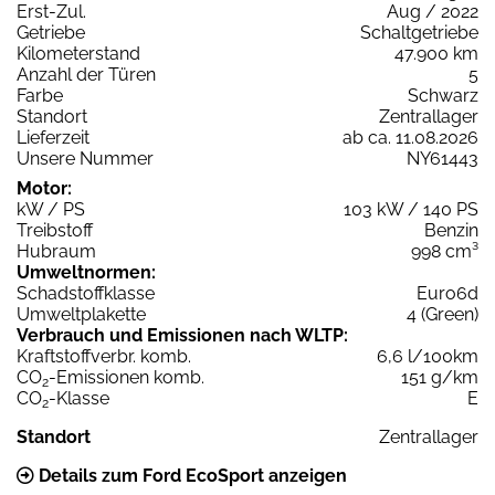
Erst-Zul.
Aug / 2022
Getriebe
Schaltgetriebe
Kilometerstand
47.900 km
Anzahl der Türen
5
Farbe
Schwarz
Standort
Zentrallager
Lieferzeit
ab ca. 11.08.2026
Unsere Nummer
NY61443
Motor:
kW / PS
103 kW / 140 PS
Treibstoff
Benzin
Hubraum
998 cm³
Umweltnormen:
Schadstoffklasse
Euro6d
Umweltplakette
4 (Green)
Verbrauch und Emissionen nach WLTP:
Kraftstoffverbr. komb.
6,6 l/100km
CO
-Emissionen komb.
151 g/km
2
CO
-Klasse
E
2
Standort
Zentrallager
Details zum Ford EcoSport anzeigen