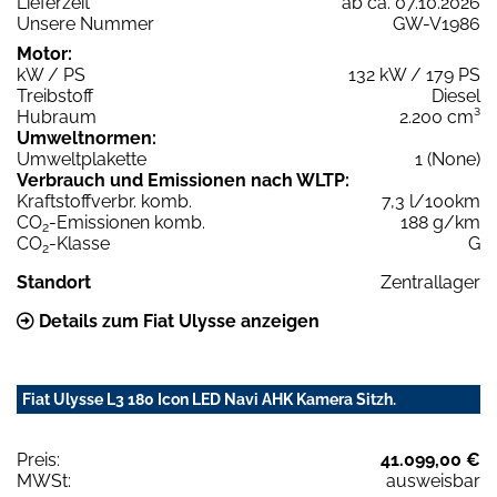
Lieferzeit
ab ca. 07.10.2026
Unsere Nummer
GW-V1986
Motor:
kW / PS
132 kW / 179 PS
Treibstoff
Diesel
Hubraum
2.200 cm³
Umweltnormen:
Umweltplakette
1 (None)
Verbrauch und Emissionen nach WLTP:
Kraftstoffverbr. komb.
7,3 l/100km
CO
-Emissionen komb.
188 g/km
2
CO
-Klasse
G
2
Standort
Zentrallager
Details zum Fiat Ulysse anzeigen
Fiat Ulysse L3 180 Icon LED Navi AHK Kamera Sitzh.
Preis:
41.099,00 €
MWSt:
ausweisbar