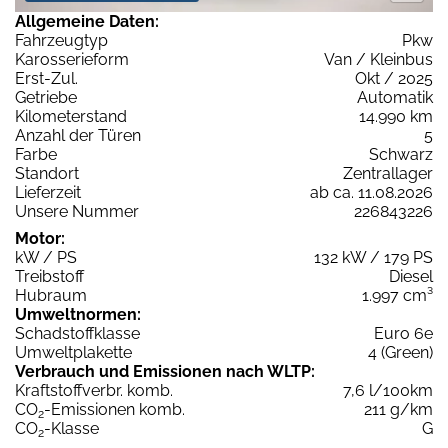
Allgemeine Daten:
Fahrzeugtyp
Pkw
Karosserieform
Van / Kleinbus
Erst-Zul.
Okt / 2025
Getriebe
Automatik
Kilometerstand
14.990 km
Anzahl der Türen
5
Farbe
Schwarz
Standort
Zentrallager
Lieferzeit
ab ca. 11.08.2026
Unsere Nummer
226843226
Motor:
kW / PS
132 kW / 179 PS
Treibstoff
Diesel
Hubraum
1.997 cm³
Umweltnormen:
Schadstoffklasse
Euro 6e
Umweltplakette
4 (Green)
Verbrauch und Emissionen nach WLTP:
Kraftstoffverbr. komb.
7,6 l/100km
CO
-Emissionen komb.
211 g/km
2
CO
-Klasse
G
2