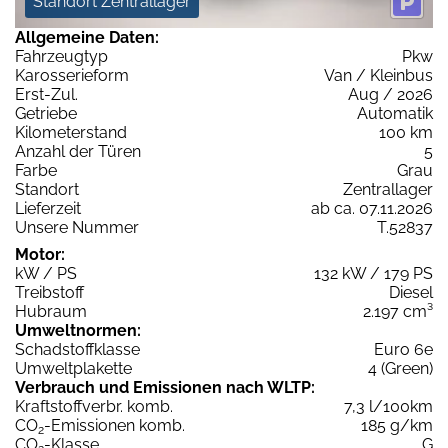
Standort Zentrallager
Allgemeine Daten:
Fahrzeugtyp
Pkw
Karosserieform
Van / Kleinbus
Erst-Zul.
Aug / 2026
Getriebe
Automatik
Kilometerstand
100 km
Anzahl der Türen
5
Farbe
Grau
Standort
Zentrallager
Lieferzeit
ab ca. 07.11.2026
Unsere Nummer
T.52837
Motor:
kW / PS
132 kW / 179 PS
Treibstoff
Diesel
Hubraum
2.197 cm³
Umweltnormen:
Schadstoffklasse
Euro 6e
Umweltplakette
4 (Green)
Verbrauch und Emissionen nach WLTP:
Kraftstoffverbr. komb.
7,3 l/100km
CO
-Emissionen komb.
185 g/km
2
CO
-Klasse
G