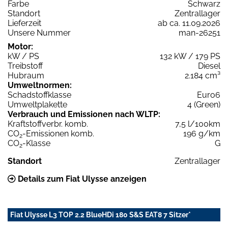
Farbe
Schwarz
Standort
Zentrallager
Lieferzeit
ab ca. 11.09.2026
Unsere Nummer
man-26251
Motor:
kW / PS
132 kW / 179 PS
Treibstoff
Diesel
Hubraum
2.184 cm³
Umweltnormen:
Schadstoffklasse
Euro6
Umweltplakette
4 (Green)
Verbrauch und Emissionen nach WLTP:
Kraftstoffverbr. komb.
7,5 l/100km
CO
-Emissionen komb.
196 g/km
2
CO
-Klasse
G
2
Standort
Zentrallager
Details zum Fiat Ulysse anzeigen
Fiat Ulysse L3 TOP 2.2 BlueHDi 180 S&S EAT8 7 Sitzer*