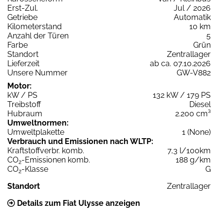
Erst-Zul.
Jul / 2026
Getriebe
Automatik
Kilometerstand
10 km
Anzahl der Türen
5
Farbe
Grün
Standort
Zentrallager
Lieferzeit
ab ca. 07.10.2026
Unsere Nummer
GW-V882
Motor:
kW / PS
132 kW / 179 PS
Treibstoff
Diesel
Hubraum
2.200 cm³
Umweltnormen:
Umweltplakette
1 (None)
Verbrauch und Emissionen nach WLTP:
Kraftstoffverbr. komb.
7,3 l/100km
CO
-Emissionen komb.
188 g/km
2
CO
-Klasse
G
2
Standort
Zentrallager
Details zum Fiat Ulysse anzeigen