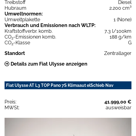
Treibstoff
Diesel
Hubraum
2.200 cm³
Umweltnormen:
Umweltplakette
1 (None)
Verbrauch und Emissionen nach WLTP:
Kraftstoffverbr. komb.
7,3 l/100km
CO
-Emissionen komb.
188 g/km
2
CO
-Klasse
G
2
Standort
Zentrallager
Details zum Fiat Ulysse anzeigen
Fiat Ulysse AT L3 TOP Pano 7S Klimaaut elSchieb Nav
Preis:
41.999,00 €
MWSt:
ausweisbar