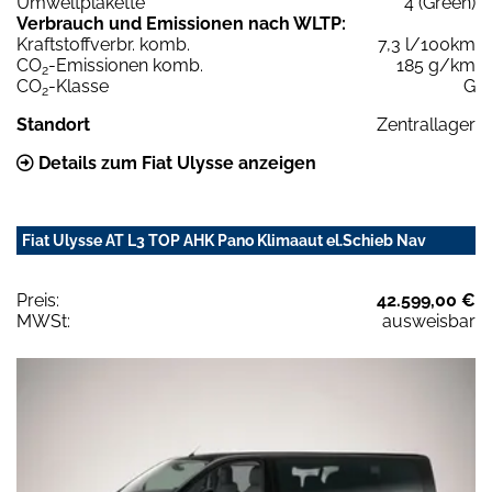
Umweltplakette
4 (Green)
Verbrauch und Emissionen nach WLTP:
Kraftstoffverbr. komb.
7,3 l/100km
CO
-Emissionen komb.
185 g/km
2
CO
-Klasse
G
2
Standort
Zentrallager
Details zum Fiat Ulysse anzeigen
Fiat Ulysse AT L3 TOP AHK Pano Klimaaut el.Schieb Nav
Preis:
42.599,00 €
MWSt:
ausweisbar