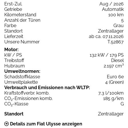
Erst-Zul.
Aug / 2026
Getriebe
Automatik
Kilometerstand
100 km
Anzahl der Türen
5
Farbe
Grau
Standort
Zentrallager
Lieferzeit
ab ca. 07.11.2026
Unsere Nummer
T.52867
Motor:
kW / PS
132 kW / 179 PS
Treibstoff
Diesel
Hubraum
2.197 cm³
Umweltnormen:
Schadstoffklasse
Euro 6e
Umweltplakette
4 (Green)
Verbrauch und Emissionen nach WLTP:
Kraftstoffverbr. komb.
7,3 l/100km
CO
-Emissionen komb.
185 g/km
2
CO
-Klasse
G
2
Standort
Zentrallager
Details zum Fiat Ulysse anzeigen