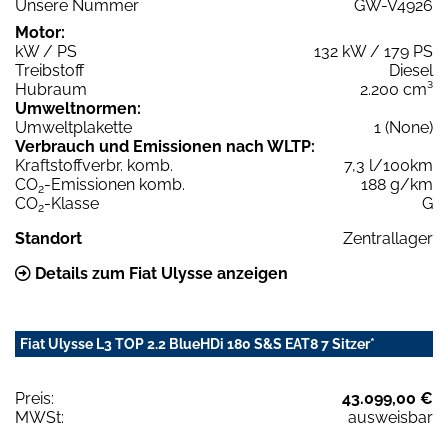
Unsere Nummer
GW-V4926
Motor:
kW / PS
132 kW / 179 PS
Treibstoff
Diesel
Hubraum
2.200 cm³
Umweltnormen:
Umweltplakette
1 (None)
Verbrauch und Emissionen nach WLTP:
Kraftstoffverbr. komb.
7,3 l/100km
CO
-Emissionen komb.
188 g/km
2
CO
-Klasse
G
2
Standort
Zentrallager
Details zum Fiat Ulysse anzeigen
Fiat Ulysse L3 TOP 2.2 BlueHDi 180 S&S EAT8 7 Sitzer*
Preis:
43.099,00 €
MWSt:
ausweisbar