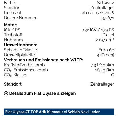
Farbe
Schwarz
Standort
Zentrallager
Lieferzeit
ab ca. 07.11.2026
Unsere Nummer
T.52871
Motor:
kW / PS
132 kW / 179 PS
Treibstoff
Diesel
Hubraum
2.197 cm³
Umweltnormen:
Schadstoffklasse
Euro 6e
Umweltplakette
4 (Green)
Verbrauch und Emissionen nach WLTP:
Kraftstoffverbr. komb.
7,3 l/100km
CO
-Emissionen komb.
185 g/km
2
CO
-Klasse
G
2
Standort
Zentrallager
Details zum Fiat Ulysse anzeigen
Fiat Ulysse AT TOP AHK Klimaaut el.Schieb Navi Leder