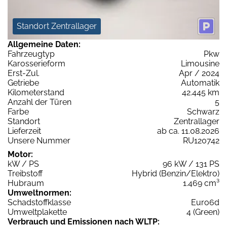
Standort Zentrallager
Allgemeine Daten:
Fahrzeugtyp
Pkw
Karosserieform
Limousine
Erst-Zul.
Apr / 2024
Getriebe
Automatik
Kilometerstand
42.445 km
Anzahl der Türen
5
Farbe
Schwarz
Standort
Zentrallager
Lieferzeit
ab ca. 11.08.2026
Unsere Nummer
RU120742
Motor:
kW / PS
96 kW / 131 PS
Treibstoff
Hybrid (Benzin/Elektro)
Hubraum
1.469 cm³
Umweltnormen:
Schadstoffklasse
Euro6d
Umweltplakette
4 (Green)
Verbrauch und Emissionen nach WLTP: