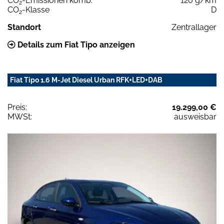
CO
-Emissionen komb.
120 g/km
2
CO
-Klasse
D
2
Standort
Zentrallager
Details zum Fiat Tipo anzeigen
Fiat Tipo 1.6 M-Jet Diesel Urban RFK+LED+DAB
Preis:
19.299,00 €
MWSt:
ausweisbar