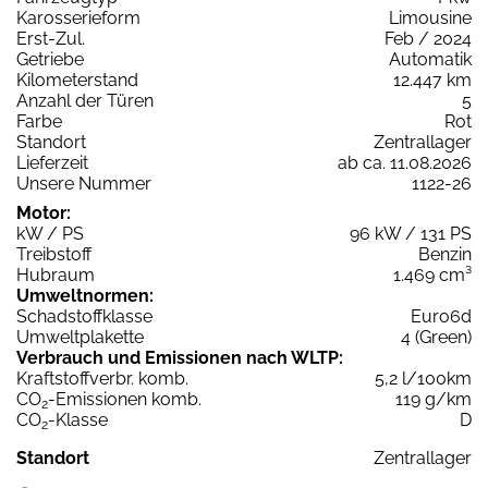
Karosserieform
Limousine
Erst-Zul.
Feb / 2024
Getriebe
Automatik
Kilometerstand
12.447 km
Anzahl der Türen
5
Farbe
Rot
Standort
Zentrallager
Lieferzeit
ab ca. 11.08.2026
Unsere Nummer
1122-26
Motor:
kW / PS
96 kW / 131 PS
Treibstoff
Benzin
Hubraum
1.469 cm³
Umweltnormen:
Schadstoffklasse
Euro6d
Umweltplakette
4 (Green)
Verbrauch und Emissionen nach WLTP:
Kraftstoffverbr. komb.
5,2 l/100km
CO
-Emissionen komb.
119 g/km
2
CO
-Klasse
D
2
Standort
Zentrallager