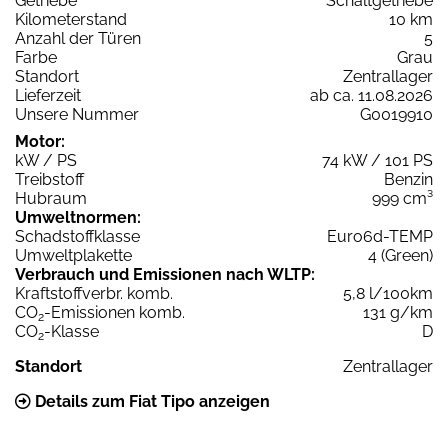
Getriebe
Schaltgetriebe
Kilometerstand
10 km
Anzahl der Türen
5
Farbe
Grau
Standort
Zentrallager
Lieferzeit
ab ca. 11.08.2026
Unsere Nummer
G0019910
Motor:
kW / PS
74 kW / 101 PS
Treibstoff
Benzin
Hubraum
999 cm³
Umweltnormen:
Schadstoffklasse
Euro6d-TEMP
Umweltplakette
4 (Green)
Verbrauch und Emissionen nach WLTP:
Kraftstoffverbr. komb.
5,8 l/100km
CO
-Emissionen komb.
131 g/km
2
CO
-Klasse
D
2
Standort
Zentrallager
Details zum Fiat Tipo anzeigen