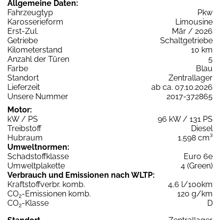
Allgemeine Daten:
Fahrzeugtyp
Pkw
Karosserieform
Limousine
Erst-Zul.
Mär / 2026
Getriebe
Schaltgetriebe
Kilometerstand
10 km
Anzahl der Türen
5
Farbe
Blau
Standort
Zentrallager
Lieferzeit
ab ca. 07.10.2026
Unsere Nummer
2017-372865
Motor:
kW / PS
96 kW / 131 PS
Treibstoff
Diesel
Hubraum
1.598 cm³
Umweltnormen:
Schadstoffklasse
Euro 6e
Umweltplakette
4 (Green)
Verbrauch und Emissionen nach WLTP:
Kraftstoffverbr. komb.
4,6 l/100km
CO
-Emissionen komb.
120 g/km
2
CO
-Klasse
D
2