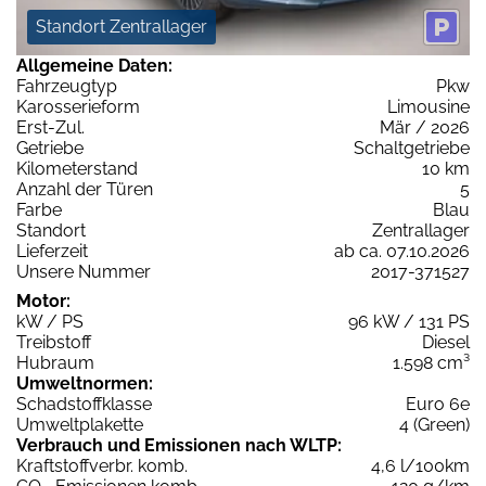
Standort Zentrallager
Allgemeine Daten:
Fahrzeugtyp
Pkw
Karosserieform
Limousine
Erst-Zul.
Mär / 2026
Getriebe
Schaltgetriebe
Kilometerstand
10 km
Anzahl der Türen
5
Farbe
Blau
Standort
Zentrallager
Lieferzeit
ab ca. 07.10.2026
Unsere Nummer
2017-371527
Motor:
kW / PS
96 kW / 131 PS
Treibstoff
Diesel
Hubraum
1.598 cm³
Umweltnormen:
Schadstoffklasse
Euro 6e
Umweltplakette
4 (Green)
Verbrauch und Emissionen nach WLTP:
Kraftstoffverbr. komb.
4,6 l/100km