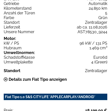
Getriebe
Automatik
Kilometerstand
24.850 km
Anzahl der Türen
5
Farbe
Grün
Standort
Zentrallager
Lieferzeit
ab ca. 11.08.2026
Unsere Nummer
AST78530_9244
Motor:
kW / PS
96 kW / 131 PS
Hubraum
1.469 cm³
Umweltnormen:
Schadstoffklasse
Euro6d
Umweltplakette
4 (Green)
Standort
Zentrallager
Details zum Fiat Tipo anzeigen
Fiat Tipo 1.0 S&S CITY LIFE *APPLECARPLAY/ANDROID*
Preis:
18.199,00 €