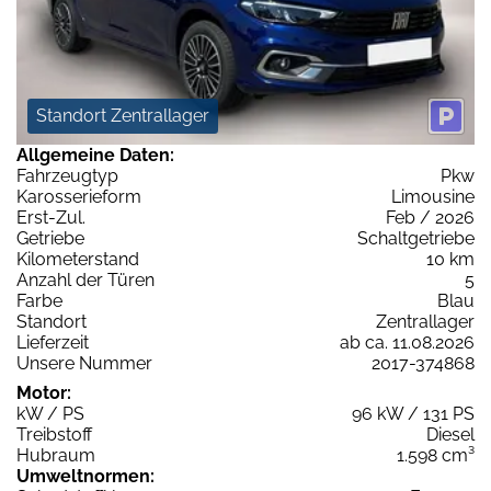
Standort Zentrallager
Allgemeine Daten:
Fahrzeugtyp
Pkw
Karosserieform
Limousine
Erst-Zul.
Feb / 2026
Getriebe
Schaltgetriebe
Kilometerstand
10 km
Anzahl der Türen
5
Farbe
Blau
Standort
Zentrallager
Lieferzeit
ab ca. 11.08.2026
Unsere Nummer
2017-374868
Motor:
kW / PS
96 kW / 131 PS
Treibstoff
Diesel
Hubraum
1.598 cm³
Umweltnormen: