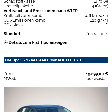
Schadstoffklasse
Euro 6e
Umweltplakette
4 (Green)
Verbrauch und Emissionen nach WLTP:
Kraftstoffverbr. komb.
4,6 l/100km
CO
-Emissionen komb.
120 g/km
2
CO
-Klasse
D
2
Standort
Zentrallager
Details zum Fiat Tipo anzeigen
Fiat Tipo 1.6 M-Jet Diesel Urban RFK+LED+DAB
Preis:
19.299,00 €
MWSt:
ausweisbar