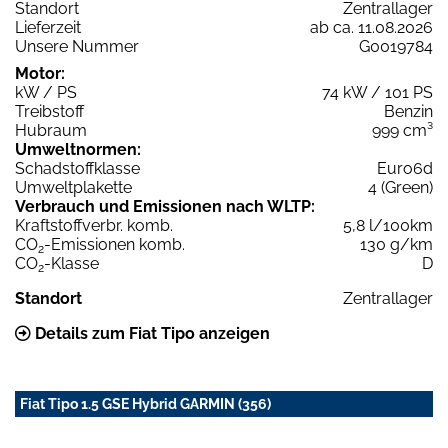
Standort
Zentrallager
Lieferzeit
ab ca. 11.08.2026
Unsere Nummer
G0019784
Motor:
kW / PS
74 kW / 101 PS
Treibstoff
Benzin
Hubraum
999 cm³
Umweltnormen:
Schadstoffklasse
Euro6d
Umweltplakette
4 (Green)
Verbrauch und Emissionen nach WLTP:
Kraftstoffverbr. komb.
5,8 l/100km
CO
-Emissionen komb.
130 g/km
2
CO
-Klasse
D
2
Standort
Zentrallager
Details zum Fiat Tipo anzeigen
Fiat Tipo 1.5 GSE Hybrid GARMIN (356)