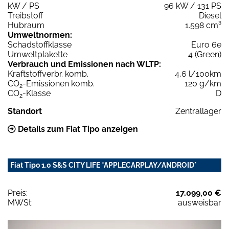
kW / PS
96 kW / 131 PS
Treibstoff
Diesel
Hubraum
1.598 cm³
Umweltnormen:
Schadstoffklasse
Euro 6e
Umweltplakette
4 (Green)
Verbrauch und Emissionen nach WLTP:
Kraftstoffverbr. komb.
4,6 l/100km
CO
-Emissionen komb.
120 g/km
2
CO
-Klasse
D
2
Standort
Zentrallager
Details zum Fiat Tipo anzeigen
Fiat Tipo 1.0 S&S CITY LIFE *APPLECARPLAY/ANDROID*
Preis:
17.099,00 €
MWSt:
ausweisbar