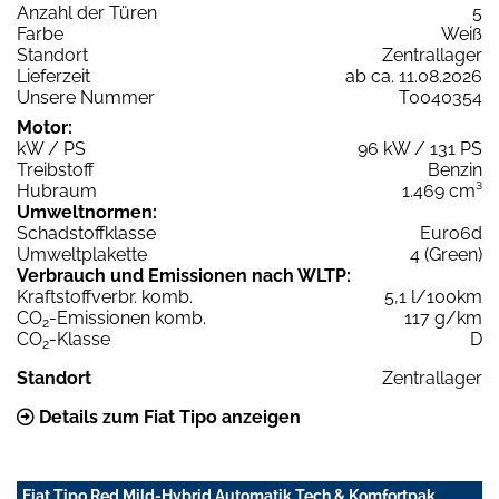
Anzahl der Türen
5
Farbe
Weiß
Standort
Zentrallager
Lieferzeit
ab ca. 11.08.2026
Unsere Nummer
T0040354
Motor:
kW / PS
96 kW / 131 PS
Treibstoff
Benzin
Hubraum
1.469 cm³
Umweltnormen:
Schadstoffklasse
Euro6d
Umweltplakette
4 (Green)
Verbrauch und Emissionen nach WLTP:
Kraftstoffverbr. komb.
5,1 l/100km
CO
-Emissionen komb.
117 g/km
2
CO
-Klasse
D
2
Standort
Zentrallager
Details zum Fiat Tipo anzeigen
Fiat Tipo Red Mild-Hybrid Automatik Tech & Komfortpak