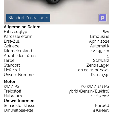
Standort Zentrallager
Allgemeine Daten:
Fahrzeugtyp
Pkw
Karosserieform
Limousine
Erst-Zul.
Apr / 2024
Getriebe
Automatik
Kilometerstand
42.445 km
Anzahl der Türen
5
Farbe
Schwarz
Standort
Zentrallager
Lieferzeit
ab ca. 11.08.2026
Unsere Nummer
RU120742
Motor:
kW / PS
96 kW / 131 PS
Treibstoff
Hybrid (Benzin/Elektro)
Hubraum
1.469 cm³
Umweltnormen:
Schadstoffklasse
Euro6d
Umweltplakette
4 (Green)