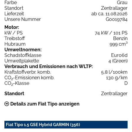
Farbe
Grau
Standort
Zentrallager
Lieferzeit
ab ca. 11.08.2026
Unsere Nummer
G0019784
Motor:
kW / PS
74 kW / 101 PS
Treibstoff
Benzin
Hubraum
999 cm³
Umweltnormen:
Schadstoffklasse
Euro6d
Umweltplakette
4 (Green)
Verbrauch und Emissionen nach WLTP:
Kraftstoffverbr. komb.
5,8 l/100km
CO
-Emissionen komb.
130 g/km
2
CO
-Klasse
D
2
Standort
Zentrallager
Details zum Fiat Tipo anzeigen
Fiat Tipo 1.5 GSE Hybrid GARMIN (356)