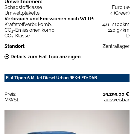
Umweltnormen:
Schadstoffklasse
Euro 6e
Umweltplakette
4 (Green)
Verbrauch und Emissionen nach WLTP:
Kraftstoffverbr. komb.
4,6 l/100km
CO
-Emissionen komb.
120 g/km
2
CO
-Klasse
D
2
Standort
Zentrallager
Details zum Fiat Tipo anzeigen
Fiat Tipo 1.6 M-Jet Diesel Urban RFK+LED+DAB
Preis:
19.299,00 €
MWSt:
ausweisbar