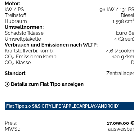
Motor:
kW / PS
96 kW / 131 PS
Treibstoff
Diesel
Hubraum
1.598 cm³
Umweltnormen:
Schadstoffklasse
Euro 6e
Umweltplakette
4 (Green)
Verbrauch und Emissionen nach WLTP:
Kraftstoffverbr. komb.
4,6 l/100km
CO
-Emissionen komb.
120 g/km
2
CO
-Klasse
D
2
Standort
Zentrallager
Details zum Fiat Tipo anzeigen
Fiat Tipo 1.0 S&S CITY LIFE *APPLECARPLAY/ANDROID*
Preis:
17.099,00 €
MWSt:
ausweisbar