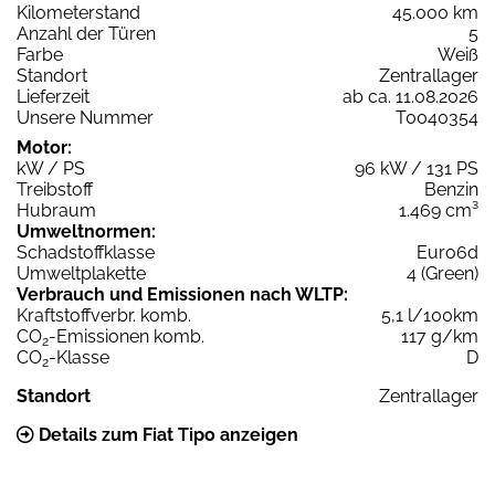
Kilometerstand
45.000 km
Anzahl der Türen
5
Farbe
Weiß
Standort
Zentrallager
Lieferzeit
ab ca. 11.08.2026
Unsere Nummer
T0040354
Motor:
kW / PS
96 kW / 131 PS
Treibstoff
Benzin
Hubraum
1.469 cm³
Umweltnormen:
Schadstoffklasse
Euro6d
Umweltplakette
4 (Green)
Verbrauch und Emissionen nach WLTP:
Kraftstoffverbr. komb.
5,1 l/100km
CO
-Emissionen komb.
117 g/km
2
CO
-Klasse
D
2
Standort
Zentrallager
Details zum Fiat Tipo anzeigen