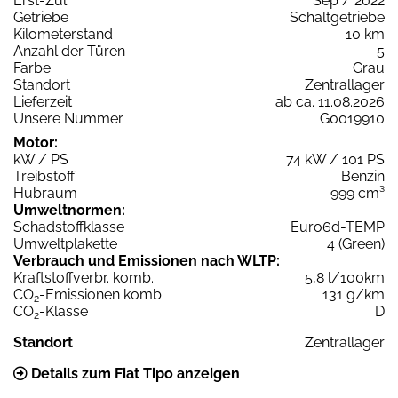
Erst-Zul.
Sep / 2022
Getriebe
Schaltgetriebe
Kilometerstand
10 km
Anzahl der Türen
5
Farbe
Grau
Standort
Zentrallager
Lieferzeit
ab ca. 11.08.2026
Unsere Nummer
G0019910
Motor:
kW / PS
74 kW / 101 PS
Treibstoff
Benzin
Hubraum
999 cm³
Umweltnormen:
Schadstoffklasse
Euro6d-TEMP
Umweltplakette
4 (Green)
Verbrauch und Emissionen nach WLTP:
Kraftstoffverbr. komb.
5,8 l/100km
CO
-Emissionen komb.
131 g/km
2
CO
-Klasse
D
2
Standort
Zentrallager
Details zum Fiat Tipo anzeigen