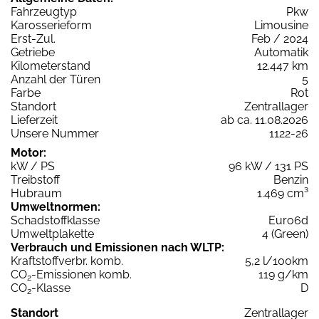
Fahrzeugtyp
Pkw
Karosserieform
Limousine
Erst-Zul.
Feb / 2024
Getriebe
Automatik
Kilometerstand
12.447 km
Anzahl der Türen
5
Farbe
Rot
Standort
Zentrallager
Lieferzeit
ab ca. 11.08.2026
Unsere Nummer
1122-26
Motor:
kW / PS
96 kW / 131 PS
Treibstoff
Benzin
Hubraum
1.469 cm³
Umweltnormen:
Schadstoffklasse
Euro6d
Umweltplakette
4 (Green)
Verbrauch und Emissionen nach WLTP:
Kraftstoffverbr. komb.
5,2 l/100km
CO
-Emissionen komb.
119 g/km
2
CO
-Klasse
D
2
Standort
Zentrallager