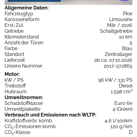
Allgemeine Daten:
Fahrzeugtyp
Pkw
Karosserieform
Limousine
Erst-Zul.
Mär / 2026
Getriebe
Schaltgetriebe
Kilometerstand
10 km
Anzahl der Türen
5
Farbe
Blau
Standort
Zentrallager
Lieferzeit
ab ca. 07.10.2026
Unsere Nummer
2017-372865
Motor:
kW / PS
96 kW / 131 PS
Treibstoff
Diesel
Hubraum
1.598 cm³
Umweltnormen:
Schadstoffklasse
Euro 6e
Umweltplakette
4 (Green)
Verbrauch und Emissionen nach WLTP:
Kraftstoffverbr. komb.
4,6 l/100km
CO
-Emissionen komb.
120 g/km
2
CO
-Klasse
D
2