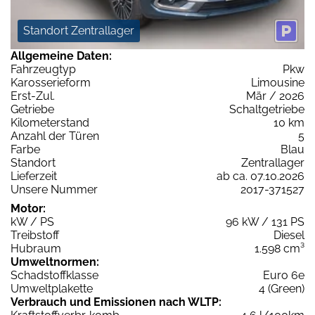
Standort Zentrallager
Allgemeine Daten:
Fahrzeugtyp
Pkw
Karosserieform
Limousine
Erst-Zul.
Mär / 2026
Getriebe
Schaltgetriebe
Kilometerstand
10 km
Anzahl der Türen
5
Farbe
Blau
Standort
Zentrallager
Lieferzeit
ab ca. 07.10.2026
Unsere Nummer
2017-371527
Motor:
kW / PS
96 kW / 131 PS
Treibstoff
Diesel
Hubraum
1.598 cm³
Umweltnormen:
Schadstoffklasse
Euro 6e
Umweltplakette
4 (Green)
Verbrauch und Emissionen nach WLTP: