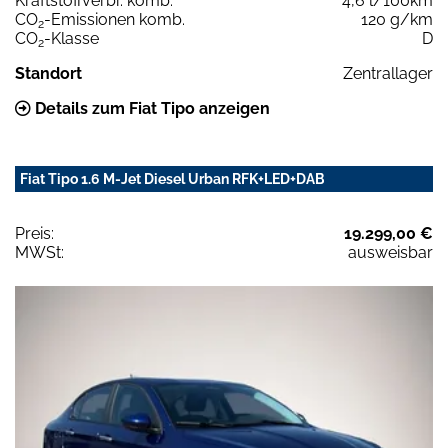
Kraftstoffverbr. komb.
4,6 l/100km
CO
-Emissionen komb.
120 g/km
2
CO
-Klasse
D
2
Standort
Zentrallager
Details zum Fiat Tipo anzeigen
Fiat Tipo 1.6 M-Jet Diesel Urban RFK+LED+DAB
Preis:
19.299,00 €
MWSt:
ausweisbar