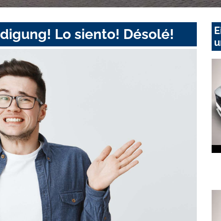
E
digung! Lo siento! Désolé!
u