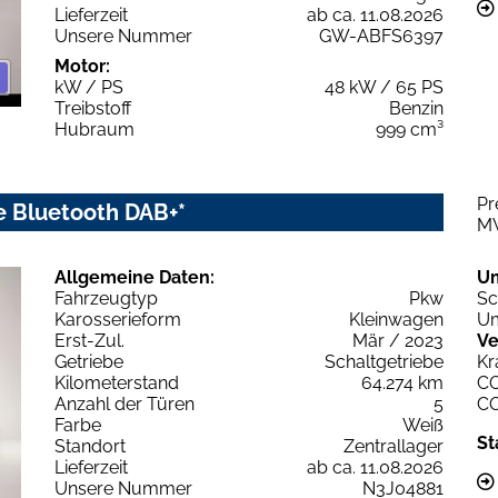
Lieferzeit
ab ca. 11.08.2026
Unsere Nummer
GW-ABFS6397
Motor:
kW / PS
48 kW / 65 PS
Treibstoff
Benzin
Hubraum
999 cm³
Pr
e Bluetooth DAB+*
M
Allgemeine Daten:
U
Fahrzeugtyp
Pkw
Sc
Karosserieform
Kleinwagen
Um
Erst-Zul.
Mär / 2023
Ve
Getriebe
Schaltgetriebe
Kr
Kilometerstand
64.274 km
C
Anzahl der Türen
5
C
Farbe
Weiß
St
Standort
Zentrallager
Lieferzeit
ab ca. 11.08.2026
Unsere Nummer
N3J04881