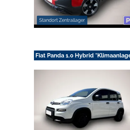
Standort Zentrallager
Fiat Panda 1.0 Hybrid *Klimaanlag