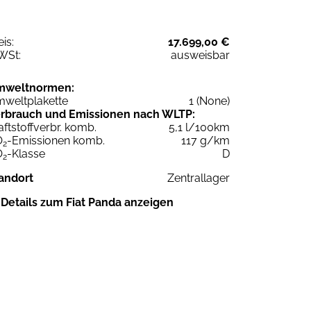
eis:
17.699,00 €
WSt:
ausweisbar
mweltnormen:
weltplakette
1 (None)
rbrauch und Emissionen nach WLTP:
aftstoffverbr. komb.
5,1 l/100km
O
-Emissionen komb.
117 g/km
2
O
-Klasse
D
2
andort
Zentrallager
Details zum Fiat Panda anzeigen