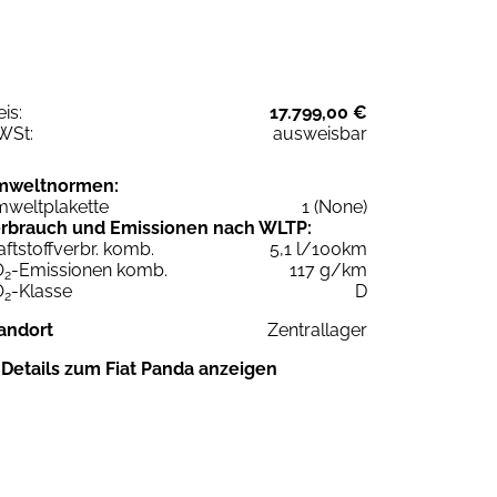
eis:
17.799,00 €
WSt:
ausweisbar
mweltnormen:
weltplakette
1 (None)
rbrauch und Emissionen nach WLTP:
aftstoffverbr. komb.
5,1 l/100km
O
-Emissionen komb.
117 g/km
2
O
-Klasse
D
2
andort
Zentrallager
Details zum Fiat Panda anzeigen