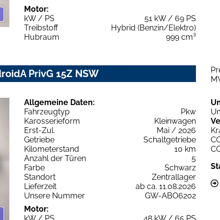
Motor:
kW / PS
51 kW / 69 PS
Treibstoff
Hybrid (Benzin/Elektro)
Hubraum
999 cm³
Pr
droidA PrivG 15Z NSW
M
Allgemeine Daten:
U
Fahrzeugtyp
Pkw
Um
Karosserieform
Kleinwagen
Ve
Erst-Zul.
Mai / 2026
Kr
Getriebe
Schaltgetriebe
C
Kilometerstand
10 km
C
Anzahl der Türen
5
St
Farbe
Schwarz
Standort
Zentrallager
Lieferzeit
ab ca. 11.08.2026
Unsere Nummer
GW-ABO6202
Motor:
kW / PS
48 kW / 65 PS