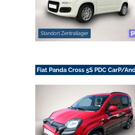
Standort Zentrallager
Fiat Panda Cross 5S PDC CarP/An