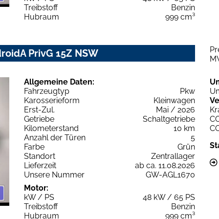
Treibstoff
Benzin
Hubraum
999 cm³
Pr
droidA PrivG 15Z NSW
M
Allgemeine Daten:
U
Fahrzeugtyp
Pkw
Um
Karosserieform
Kleinwagen
Ve
Erst-Zul.
Mai / 2026
Kr
Getriebe
Schaltgetriebe
C
Kilometerstand
10 km
C
Anzahl der Türen
5
St
Farbe
Grün
Standort
Zentrallager
Lieferzeit
ab ca. 11.08.2026
Unsere Nummer
GW-AGL1670
Motor:
kW / PS
48 kW / 65 PS
Treibstoff
Benzin
Hubraum
999 cm³