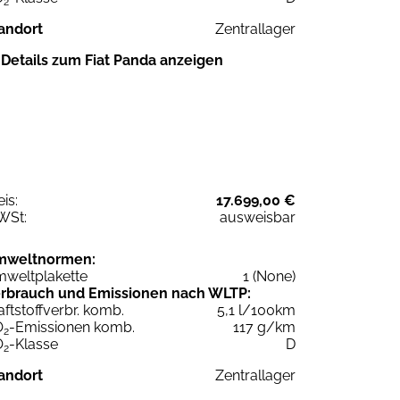
2
andort
Zentrallager
Details zum Fiat Panda anzeigen
eis:
17.699,00 €
WSt:
ausweisbar
mweltnormen:
weltplakette
1 (None)
rbrauch und Emissionen nach WLTP:
aftstoffverbr. komb.
5,1 l/100km
O
-Emissionen komb.
117 g/km
2
O
-Klasse
D
2
andort
Zentrallager