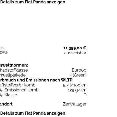
Details zum Fiat Panda anzeigen
eis:
11.399,00 €
WSt:
ausweisbar
mweltnormen:
hadstoffklasse
Euro6d
weltplakette
4 (Green)
rbrauch und Emissionen nach WLTP:
aftstoffverbr. komb.
5,7 l/100km
O
-Emissionen komb.
129 g/km
2
O
-Klasse
D
2
andort
Zentrallager
Details zum Fiat Panda anzeigen