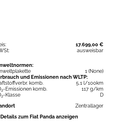
eis:
17.699,00 €
WSt:
ausweisbar
mweltnormen:
weltplakette
1 (None)
rbrauch und Emissionen nach WLTP:
aftstoffverbr. komb.
5,1 l/100km
O
-Emissionen komb.
117 g/km
2
O
-Klasse
D
2
andort
Zentrallager
Details zum Fiat Panda anzeigen