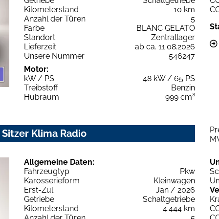
Getriebe
Schaltgetriebe
C
Kilometerstand
10 km
C
Anzahl der Türen
5
St
Farbe
BLANC GELATO
Standort
Zentrallager
Lieferzeit
ab ca. 11.08.2026
Unsere Nummer
546247
Motor:
kW / PS
48 kW / 65 PS
Treibstoff
Benzin
Hubraum
999 cm³
Pr
 Sitzer Klima Radio
M
Allgemeine Daten:
U
Fahrzeugtyp
Pkw
Sc
Karosserieform
Kleinwagen
Um
Erst-Zul.
Jan / 2026
Ve
Getriebe
Schaltgetriebe
Kr
Kilometerstand
4.444 km
C
Anzahl der Türen
5
C