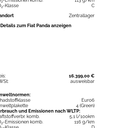
O
-Emissionen komb.
113 g/km
2
O
-Klasse
C
2
andort
Zentrallager
Details zum Fiat Panda anzeigen
eis:
16.399,00 €
WSt:
ausweisbar
mweltnormen:
hadstoffklasse
Euro6
weltplakette
4 (Green)
rbrauch und Emissionen nach WLTP:
aftstoffverbr. komb.
5,1 l/100km
O
-Emissionen komb.
116 g/km
2
O
-Klasse
D