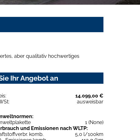
rtes, aber qualitativ hochwertiges
Sie Ihr Angebot an
eis:
14.099,00 €
WSt:
ausweisbar
mweltnormen:
weltplakette
1 (None)
rbrauch und Emissionen nach WLTP:
aftstoffverbr. komb.
5,0 l/100km