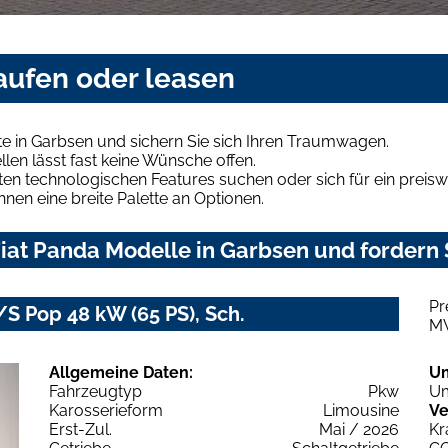
aufen oder leasen
e in Garbsen und sichern Sie sich Ihren Traumwagen.
len lässt fast keine Wünsche offen.
en technologischen Features suchen oder sich für ein preiswe
hnen eine breite Palette an Optionen.
iat Panda Modelle in Garbsen und fordern 
Pr
/S Pop 48 kW (65 PS), Sch.
M
Allgemeine Daten:
U
Fahrzeugtyp
Pkw
Um
Karosserieform
Limousine
Ve
Erst-Zul.
Mai / 2026
Kr