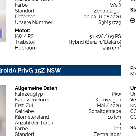
Farbe
Weiß
St
Standort
Zentrallager
Lieferzeit
ab ca. 11.08.2026
Unsere Nummer
S3M51729
Motor:
kW / PS
51 kW / 69 PS
Treibstoff
Hybrid (Benzin/Elektro)
Hubraum
999 cm³
Pr
droidA PrivG 15Z NSW
M
Allgemeine Daten:
U
Fahrzeugtyp
Pkw
Um
Karosserieform
Kleinwagen
Ve
Erst-Zul.
Mai / 2026
Kr
Getriebe
Schaltgetriebe
C
Kilometerstand
10 km
C
Anzahl der Türen
5
St
Farbe
Rot
Standort
Zentrallager