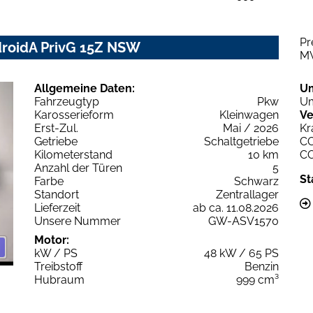
Pr
droidA PrivG 15Z NSW
M
Allgemeine Daten:
U
Fahrzeugtyp
Pkw
Um
Karosserieform
Kleinwagen
Ve
Erst-Zul.
Mai / 2026
Kr
Getriebe
Schaltgetriebe
C
Kilometerstand
10 km
C
Anzahl der Türen
5
St
Farbe
Schwarz
Standort
Zentrallager
Lieferzeit
ab ca. 11.08.2026
Unsere Nummer
GW-ASV1570
Motor:
kW / PS
48 kW / 65 PS
Treibstoff
Benzin
Hubraum
999 cm³