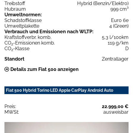
Treibstoff
Hybrid (Benzin/Elektro)
Hubraum
999 cm³
Umweltnormen:
Schadstoffklasse
Euro 6e
Umweltplakette
4 (Green)
Verbrauch und Emissionen nach WLTP:
Kraftstoffverbr. komb.
5,3 l/100km
CO
-Emissionen komb.
119 g/km
2
CO
-Klasse
D
2
Standort
Zentrallager
Details zum Fiat 500 anzeigen
Fiat 500 Hybrid Torino LED Apple CarPlay Android Auto
Preis:
22.999,00 €
MWSt:
ausweisbar