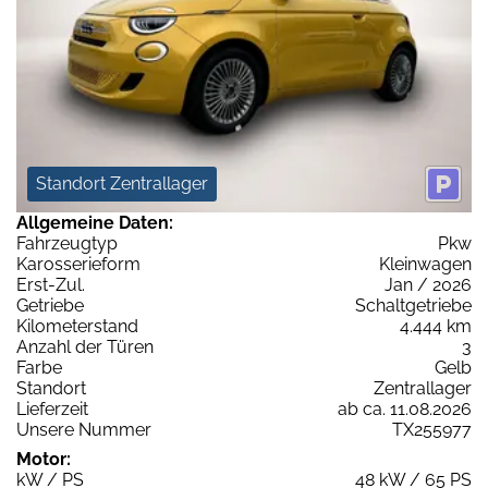
Standort Zentrallager
Allgemeine Daten:
Fahrzeugtyp
Pkw
Karosserieform
Kleinwagen
Erst-Zul.
Jan / 2026
Getriebe
Schaltgetriebe
Kilometerstand
4.444 km
Anzahl der Türen
3
Farbe
Gelb
Standort
Zentrallager
Lieferzeit
ab ca. 11.08.2026
Unsere Nummer
TX255977
Motor:
kW / PS
48 kW / 65 PS