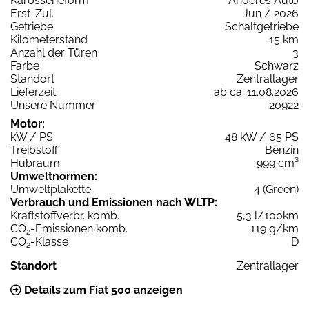
Karosserieform
Anderes Auto
Erst-Zul.
Jun / 2026
Getriebe
Schaltgetriebe
Kilometerstand
15 km
Anzahl der Türen
3
Farbe
Schwarz
Standort
Zentrallager
Lieferzeit
ab ca. 11.08.2026
Unsere Nummer
20922
Motor:
kW / PS
48 kW / 65 PS
Treibstoff
Benzin
Hubraum
999 cm³
Umweltnormen:
Umweltplakette
4 (Green)
Verbrauch und Emissionen nach WLTP:
Kraftstoffverbr. komb.
5,3 l/100km
CO
-Emissionen komb.
119 g/km
2
CO
-Klasse
D
2
Standort
Zentrallager
Details zum Fiat 500 anzeigen