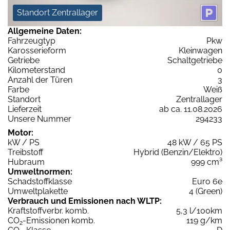
Standort Zentrallager
Allgemeine Daten:
Fahrzeugtyp
Pkw
Karosserieform
Kleinwagen
Getriebe
Schaltgetriebe
Kilometerstand
0
Anzahl der Türen
3
Farbe
Weiß
Standort
Zentrallager
Lieferzeit
ab ca. 11.08.2026
Unsere Nummer
294233
Motor:
kW / PS
48 kW / 65 PS
Treibstoff
Hybrid (Benzin/Elektro)
Hubraum
999 cm³
Umweltnormen:
Schadstoffklasse
Euro 6e
Umweltplakette
4 (Green)
Verbrauch und Emissionen nach WLTP:
Kraftstoffverbr. komb.
5,3 l/100km
CO
-Emissionen komb.
119 g/km
2