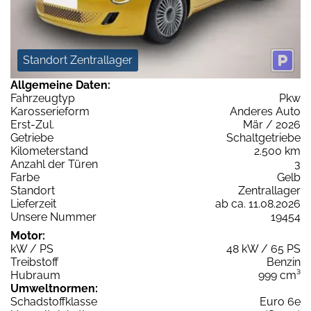
Standort Zentrallager
Allgemeine Daten:
Fahrzeugtyp
Pkw
Karosserieform
Anderes Auto
Erst-Zul.
Mär / 2026
Getriebe
Schaltgetriebe
Kilometerstand
2.500 km
Anzahl der Türen
3
Farbe
Gelb
Standort
Zentrallager
Lieferzeit
ab ca. 11.08.2026
Unsere Nummer
19454
Motor:
kW / PS
48 kW / 65 PS
Treibstoff
Benzin
Hubraum
999 cm³
Umweltnormen:
Schadstoffklasse
Euro 6e