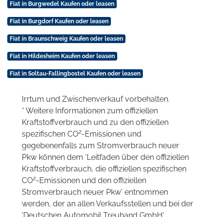
Fiat in Burgwedel Kaufen oder leasen
Fiat in Burgdorf Kaufen oder leasen
Fiat in Braunschweig Kaufen oder leasen
Fiat in Hildesheim Kaufen oder leasen
Fiat in Soltau-Fallingbostel Kaufen oder leasen
Irrtum und Zwischenverkauf vorbehalten.
* Weitere Informationen zum offiziellen
Kraftstoffverbrauch und zu den offiziellen
2
spezifischen CO
-Emissionen und
gegebenenfalls zum Stromverbrauch neuer
Pkw können dem 'Leitfaden über den offiziellen
Kraftstoffverbrauch, die offiziellen spezifischen
2
CO
-Emissionen und den offiziellen
Stromverbrauch neuer Pkw' entnommen
werden, der an allen Verkaufsstellen und bei der
'Deutschen Automobil Treuhand GmbH'