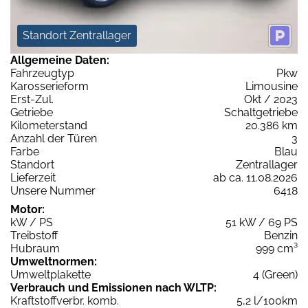
Standort Zentrallager
Allgemeine Daten:
Fahrzeugtyp
Pkw
Karosserieform
Limousine
Erst-Zul.
Okt / 2023
Getriebe
Schaltgetriebe
Kilometerstand
20.386 km
Anzahl der Türen
3
Farbe
Blau
Standort
Zentrallager
Lieferzeit
ab ca. 11.08.2026
Unsere Nummer
6418
Motor:
kW / PS
51 kW / 69 PS
Treibstoff
Benzin
Hubraum
999 cm³
Umweltnormen:
Umweltplakette
4 (Green)
Verbrauch und Emissionen nach WLTP:
Kraftstoffverbr. komb.
5,2 l/100km