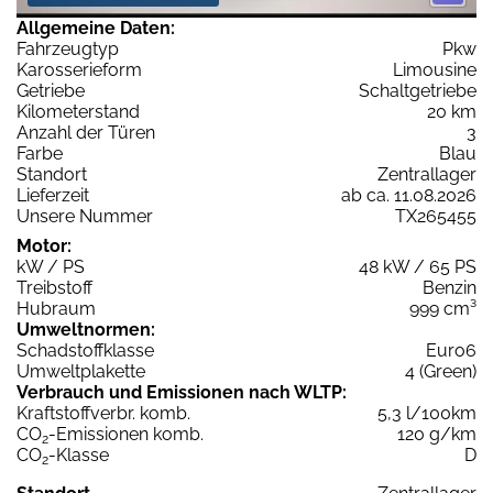
Allgemeine Daten:
Fahrzeugtyp
Pkw
Karosserieform
Limousine
Getriebe
Schaltgetriebe
Kilometerstand
20 km
Anzahl der Türen
3
Farbe
Blau
Standort
Zentrallager
Lieferzeit
ab ca. 11.08.2026
Unsere Nummer
TX265455
Motor:
kW / PS
48 kW / 65 PS
Treibstoff
Benzin
Hubraum
999 cm³
Umweltnormen:
Schadstoffklasse
Euro6
Umweltplakette
4 (Green)
Verbrauch und Emissionen nach WLTP:
Kraftstoffverbr. komb.
5,3 l/100km
CO
-Emissionen komb.
120 g/km
2
CO
-Klasse
D
2