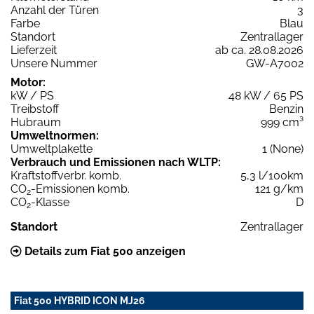
Anzahl der Türen
3
Farbe
Blau
Standort
Zentrallager
Lieferzeit
ab ca. 28.08.2026
Unsere Nummer
GW-A7002
Motor:
kW / PS
48 kW / 65 PS
Treibstoff
Benzin
Hubraum
999 cm³
Umweltnormen:
Umweltplakette
1 (None)
Verbrauch und Emissionen nach WLTP:
Kraftstoffverbr. komb.
5,3 l/100km
CO
-Emissionen komb.
121 g/km
2
CO
-Klasse
D
2
Standort
Zentrallager
Details zum Fiat 500 anzeigen
Fiat 500 HYBRID ICON MJ26