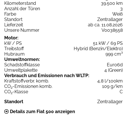
Kilometerstand
39.500 km
Anzahl der Türen
3
Farbe
Weiß
Standort
Zentrallager
Lieferzeit
ab ca. 11.08.2026
Unsere Nummer
V0038558
Motor:
kW / PS
51 kW / 69 PS
Treibstoff
Hybrid (Benzin/Elektro)
Hubraum
999 cm³
Umweltnormen:
Schadstoffklasse
Euro6d
Umweltplakette
4 (Green)
Verbrauch und Emissionen nach WLTP:
Kraftstoffverbr. komb.
4,8 l/100km
CO
-Emissionen komb.
109 g/km
2
CO
-Klasse
C
2
Standort
Zentrallager
Details zum Fiat 500 anzeigen