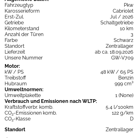
Fahrzeugtyp
Pkw
Karosserieform
Cabriolet
Erst-Zul.
Jul / 2026
Getriebe
Schaltgetriebe
Kilometerstand
10 km
Anzahl der Türen
3
Farbe
Schwarz
Standort
Zentrallager
Lieferzeit
ab ca. 18.09.2026
Unsere Nummer
GW-V709
Motor:
kW / PS
48 kW / 65 PS
Treibstoff
Benzin
Hubraum
999 cm³
Umweltnormen:
Umweltplakette
1 (None)
Verbrauch und Emissionen nach WLTP:
Kraftstoffverbr. komb.
5,4 l/100km
CO
-Emissionen komb.
122 g/km
2
CO
-Klasse
D
2
Standort
Zentrallager