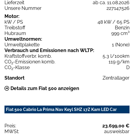
Lieferzeit
ab ca. 11.08.2026
Unsere Nummer
227147526
Motor:
kW / PS
48 kW / 65 PS
Treibstoff
Benzin
Hubraum
999 cm³
Umweltnormen:
Umweltplakette
1 (None)
Verbrauch und Emissionen nach WLTP:
Kraftstoffverbr. komb.
5,3 l/100km
CO
-Emissionen komb.
119 g/km
2
CO
-Klasse
D
2
Standort
Zentrallager
Details zum Fiat 500 anzeigen
Fiat 500 Cabrio La Prima Nav Keyl SHZ 17Z Kam LED Car
Preis:
23.699,00 €
MWSt:
ausweisbar