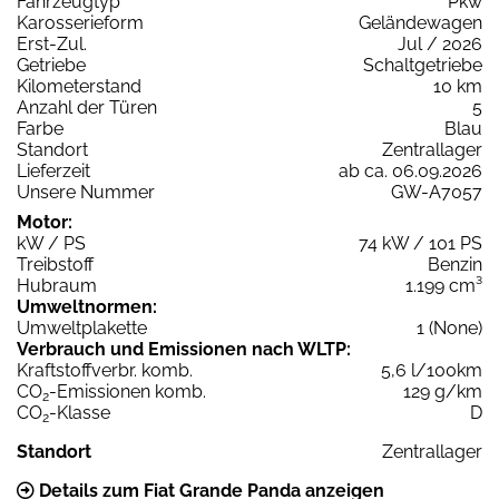
Fahrzeugtyp
Pkw
Karosserieform
Geländewagen
Erst-Zul.
Jul / 2026
Getriebe
Schaltgetriebe
Kilometerstand
10 km
Anzahl der Türen
5
Farbe
Blau
Standort
Zentrallager
Lieferzeit
ab ca. 06.09.2026
Unsere Nummer
GW-A7057
Motor:
kW / PS
74 kW / 101 PS
Treibstoff
Benzin
Hubraum
1.199 cm³
Umweltnormen:
Umweltplakette
1 (None)
Verbrauch und Emissionen nach WLTP:
Kraftstoffverbr. komb.
5,6 l/100km
CO
-Emissionen komb.
129 g/km
2
CO
-Klasse
D
2
Standort
Zentrallager
Details zum Fiat Grande Panda anzeigen