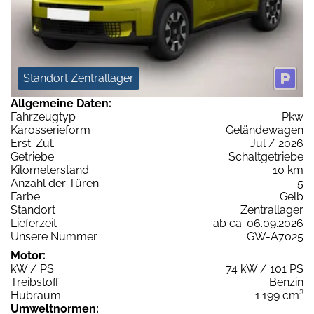
Standort Zentrallager
Allgemeine Daten:
Fahrzeugtyp
Pkw
Karosserieform
Geländewagen
Erst-Zul.
Jul / 2026
Getriebe
Schaltgetriebe
Kilometerstand
10 km
Anzahl der Türen
5
Farbe
Gelb
Standort
Zentrallager
Lieferzeit
ab ca. 06.09.2026
Unsere Nummer
GW-A7025
Motor:
kW / PS
74 kW / 101 PS
Treibstoff
Benzin
Hubraum
1.199 cm³
Umweltnormen: