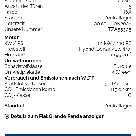
Kilometerstand
20 km
Anzahl der Türen
5
Farbe
Rot
Standort
Zentrallager
Lieferzeit
ab ca. 11.08.2026
Unsere Nummer
TZA55305
Motor:
kW / PS
81 kW / 110 PS
Treibstoff
Hybrid (Benzin/Elektro)
Hubraum
1.199 cm³
Umweltnormen:
Schadstoffklasse
Euro 6e
Umweltplakette
4 (Green)
Verbrauch und Emissionen nach WLTP:
Kraftstoffverbr. komb.
5,1 l/100km
CO
-Emissionen komb.
115 g/km
2
CO
-Klasse
C
2
Standort
Zentrallager
Details zum Fiat Grande Panda anzeigen