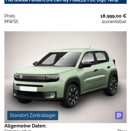
Fiat Grande Panda ICON CarPlay PixelLED PDC DigC Temp
Preis:
18.999,00 €
MWSt:
ausweisbar
Standort Zentrallager
Allgemeine Daten: