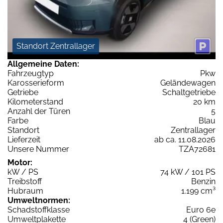
Standort Zentrallager
Allgemeine Daten:
Fahrzeugtyp
Pkw
Karosserieform
Geländewagen
Getriebe
Schaltgetriebe
Kilometerstand
20 km
Anzahl der Türen
5
Farbe
Blau
Standort
Zentrallager
Lieferzeit
ab ca. 11.08.2026
Unsere Nummer
TZA72681
Motor:
kW / PS
74 kW / 101 PS
Treibstoff
Benzin
Hubraum
1.199 cm³
Umweltnormen:
Schadstoffklasse
Euro 6e
Umweltplakette
4 (Green)