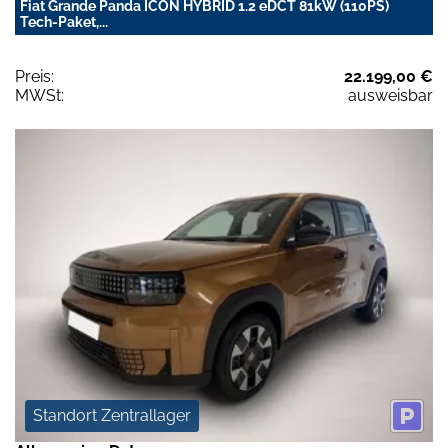
Fiat Grande Panda ICON HYBRID 1.2 eDCT 81kW (110PS)
Tech-Paket,...
Preis:
22.199,00 €
MWSt:
ausweisbar
Standort Zentrallager