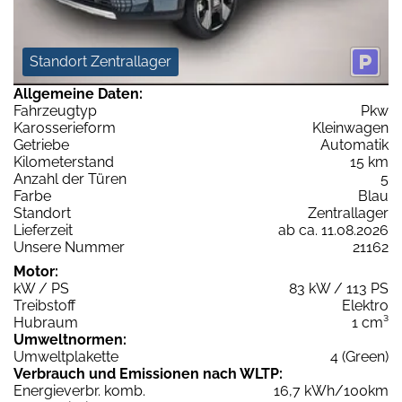
Standort Zentrallager
Allgemeine Daten:
Fahrzeugtyp
Pkw
Karosserieform
Kleinwagen
Getriebe
Automatik
Kilometerstand
15 km
Anzahl der Türen
5
Farbe
Blau
Standort
Zentrallager
Lieferzeit
ab ca. 11.08.2026
Unsere Nummer
21162
Motor:
kW / PS
83 kW / 113 PS
Treibstoff
Elektro
Hubraum
1 cm³
Umweltnormen:
Umweltplakette
4 (Green)
Verbrauch und Emissionen nach WLTP:
Energieverbr. komb.
16,7 kWh/100km