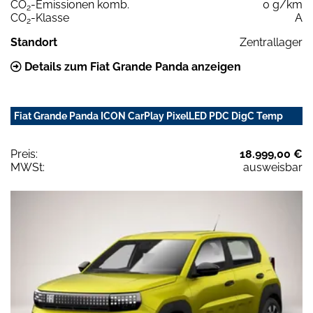
CO
-Emissionen komb.
0 g/km
2
CO
-Klasse
A
2
Standort
Zentrallager
Details zum Fiat Grande Panda anzeigen
Fiat Grande Panda ICON CarPlay PixelLED PDC DigC Temp
Preis:
18.999,00 €
MWSt:
ausweisbar