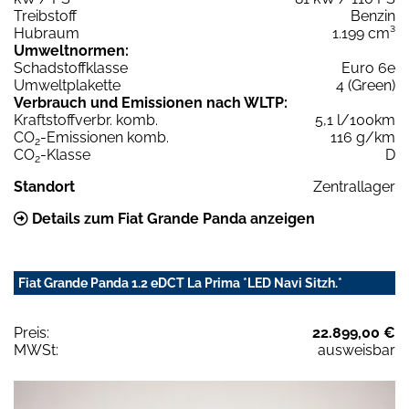
Treibstoff
Benzin
Hubraum
1.199 cm³
Umweltnormen:
Schadstoffklasse
Euro 6e
Umweltplakette
4 (Green)
Verbrauch und Emissionen nach WLTP:
Kraftstoffverbr. komb.
5,1 l/100km
CO
-Emissionen komb.
116 g/km
2
CO
-Klasse
D
2
Standort
Zentrallager
Details zum Fiat Grande Panda anzeigen
Fiat Grande Panda 1.2 eDCT La Prima *LED Navi Sitzh.*
Preis:
22.899,00 €
MWSt:
ausweisbar