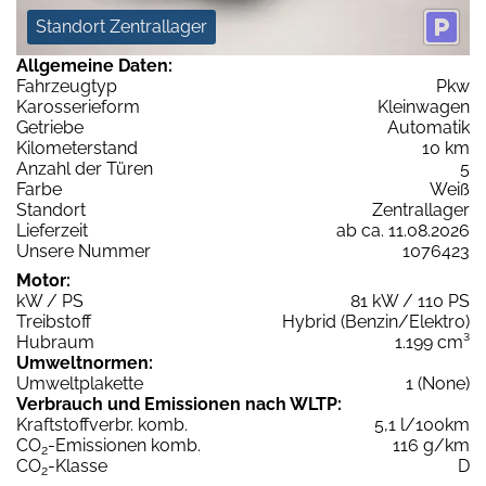
Standort Zentrallager
Allgemeine Daten:
Fahrzeugtyp
Pkw
Karosserieform
Kleinwagen
Getriebe
Automatik
Kilometerstand
10 km
Anzahl der Türen
5
Farbe
Weiß
Standort
Zentrallager
Lieferzeit
ab ca. 11.08.2026
Unsere Nummer
1076423
Motor:
kW / PS
81 kW / 110 PS
Treibstoff
Hybrid (Benzin/Elektro)
Hubraum
1.199 cm³
Umweltnormen:
Umweltplakette
1 (None)
Verbrauch und Emissionen nach WLTP:
Kraftstoffverbr. komb.
5,1 l/100km
CO
-Emissionen komb.
116 g/km
2
CO
-Klasse
D
2