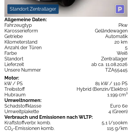
Standort Zentrallager
Allgemeine Daten:
Fahrzeugtyp
Pkw
Karosserieform
Geländewagen
Getriebe
Automatik
Kilometerstand
20 km
Anzahl der Türen
5
Farbe
Weiß
Standort
Zentrallager
Lieferzeit
ab ca. 11.08.2026
Unsere Nummer
TZA55445
Motor:
kW / PS
81 kW / 110 PS
Treibstoff
Hybrid (Benzin/Elektro)
Hubraum
1.199 cm³
Umweltnormen:
Schadstoffklasse
Euro 6e
Umweltplakette
4 (Green)
Verbrauch und Emissionen nach WLTP:
Kraftstoffverbr. komb.
5,1 l/100km
CO
-Emissionen komb.
115 g/km
2