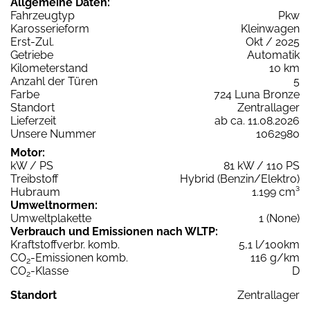
Allgemeine Daten:
Fahrzeugtyp
Pkw
Karosserieform
Kleinwagen
Erst-Zul.
Okt / 2025
Getriebe
Automatik
Kilometerstand
10 km
Anzahl der Türen
5
Farbe
724 Luna Bronze
Standort
Zentrallager
Lieferzeit
ab ca. 11.08.2026
Unsere Nummer
1062980
Motor:
kW / PS
81 kW / 110 PS
Treibstoff
Hybrid (Benzin/Elektro)
Hubraum
1.199 cm³
Umweltnormen:
Umweltplakette
1 (None)
Verbrauch und Emissionen nach WLTP:
Kraftstoffverbr. komb.
5,1 l/100km
CO
-Emissionen komb.
116 g/km
2
CO
-Klasse
D
2
Standort
Zentrallager