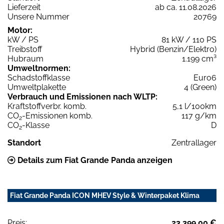
Lieferzeit
ab ca. 11.08.2026
Unsere Nummer
20769
Motor:
kW / PS
81 kW / 110 PS
Treibstoff
Hybrid (Benzin/Elektro)
Hubraum
1.199 cm³
Umweltnormen:
Schadstoffklasse
Euro6
Umweltplakette
4 (Green)
Verbrauch und Emissionen nach WLTP:
Kraftstoffverbr. komb.
5,1 l/100km
CO
-Emissionen komb.
117 g/km
2
CO
-Klasse
D
2
Standort
Zentrallager
Details zum Fiat Grande Panda anzeigen
Fiat Grande Panda ICON MHEV Style & Winterpaket Klima
Preis:
23.399,00 €