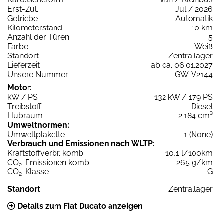
Erst-Zul.
Jul / 2026
Getriebe
Automatik
Kilometerstand
10 km
Anzahl der Türen
5
Farbe
Weiß
Standort
Zentrallager
Lieferzeit
ab ca. 06.01.2027
Unsere Nummer
GW-V2144
Motor:
kW / PS
132 kW / 179 PS
Treibstoff
Diesel
Hubraum
2.184 cm³
Umweltnormen:
Umweltplakette
1 (None)
Verbrauch und Emissionen nach WLTP:
Kraftstoffverbr. komb.
10,1 l/100km
CO
-Emissionen komb.
265 g/km
2
CO
-Klasse
G
2
Standort
Zentrallager
Details zum Fiat Ducato anzeigen