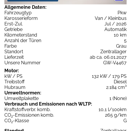
Allgemeine Daten:
Fahrzeugtyp
Pkw
Karosserieform
Van / Kleinbus
Erst-Zul.
Jul / 2026
Getriebe
Automatik
Kilometerstand
10 km
Anzahl der Türen
5
Farbe
Grau
Standort
Zentrallager
Lieferzeit
ab ca. 06.01.2027
Unsere Nummer
GW-V4467
Motor:
kW / PS
132 kW / 179 PS
Treibstoff
Diesel
Hubraum
2.184 cm³
Umweltnormen:
Umweltplakette
1 (None)
Verbrauch und Emissionen nach WLTP:
Kraftstoffverbr. komb.
10,1 l/100km
CO
-Emissionen komb.
265 g/km
2
CO
-Klasse
G
2
Standort
Zentrallager