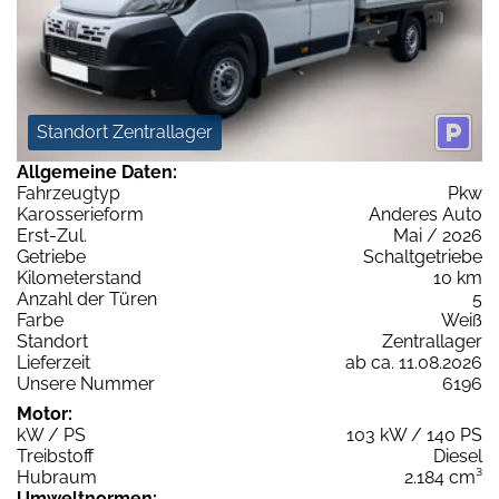
Standort Zentrallager
Allgemeine Daten:
Fahrzeugtyp
Pkw
Karosserieform
Anderes Auto
Erst-Zul.
Mai / 2026
Getriebe
Schaltgetriebe
Kilometerstand
10 km
Anzahl der Türen
5
Farbe
Weiß
Standort
Zentrallager
Lieferzeit
ab ca. 11.08.2026
Unsere Nummer
6196
Motor:
kW / PS
103 kW / 140 PS
Treibstoff
Diesel
Hubraum
2.184 cm³
Umweltnormen: