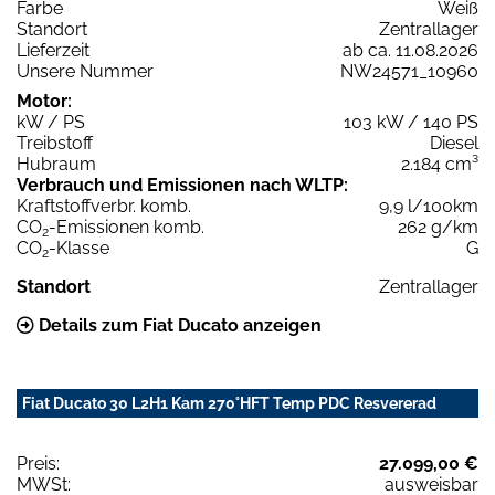
Farbe
Weiß
Standort
Zentrallager
Lieferzeit
ab ca. 11.08.2026
Unsere Nummer
NW24571_10960
Motor:
kW / PS
103 kW / 140 PS
Treibstoff
Diesel
Hubraum
2.184 cm³
Verbrauch und Emissionen nach WLTP:
Kraftstoffverbr. komb.
9,9 l/100km
CO
-Emissionen komb.
262 g/km
2
CO
-Klasse
G
2
Standort
Zentrallager
Details zum Fiat Ducato anzeigen
Fiat Ducato 30 L2H1 Kam 270°HFT Temp PDC Resvererad
Preis:
27.099,00 €
MWSt:
ausweisbar