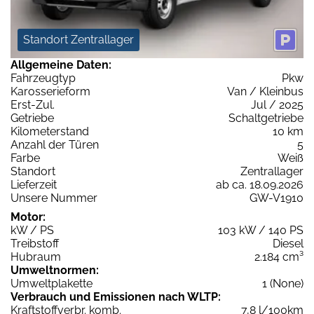
Standort Zentrallager
Allgemeine Daten:
Fahrzeugtyp
Pkw
Karosserieform
Van / Kleinbus
Erst-Zul.
Jul / 2025
Getriebe
Schaltgetriebe
Kilometerstand
10 km
Anzahl der Türen
5
Farbe
Weiß
Standort
Zentrallager
Lieferzeit
ab ca. 18.09.2026
Unsere Nummer
GW-V1910
Motor:
kW / PS
103 kW / 140 PS
Treibstoff
Diesel
Hubraum
2.184 cm³
Umweltnormen:
Umweltplakette
1 (None)
Verbrauch und Emissionen nach WLTP:
Kraftstoffverbr. komb.
7,8 l/100km