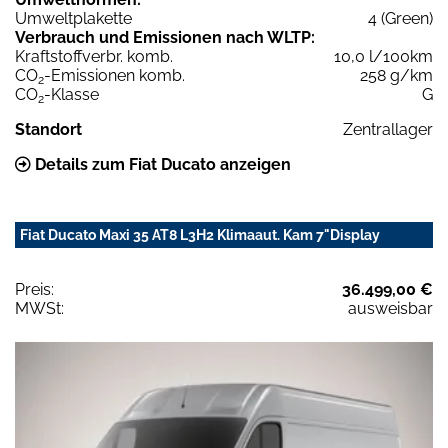
Umweltplakette
4 (Green)
Verbrauch und Emissionen nach WLTP:
Kraftstoffverbr. komb.
10,0 l/100km
CO
-Emissionen komb.
258 g/km
2
CO
-Klasse
G
2
Standort
Zentrallager
Details zum Fiat Ducato anzeigen
Fiat Ducato Maxi 35 AT8 L3H2 Klimaaut. Kam 7"Display
Preis:
36.499,00 €
MWSt:
ausweisbar