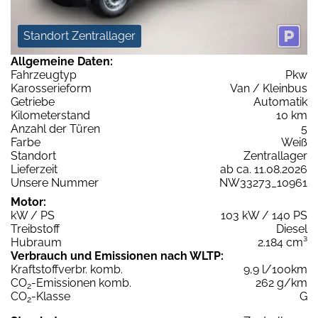
Standort Zentrallager
Allgemeine Daten:
Fahrzeugtyp
Pkw
Karosserieform
Van / Kleinbus
Getriebe
Automatik
Kilometerstand
10 km
Anzahl der Türen
5
Farbe
Weiß
Standort
Zentrallager
Lieferzeit
ab ca. 11.08.2026
Unsere Nummer
NW33273_10961
Motor:
kW / PS
103 kW / 140 PS
Treibstoff
Diesel
Hubraum
2.184 cm³
Verbrauch und Emissionen nach WLTP:
Kraftstoffverbr. komb.
9,9 l/100km
CO
-Emissionen komb.
262 g/km
2
CO
-Klasse
G
2