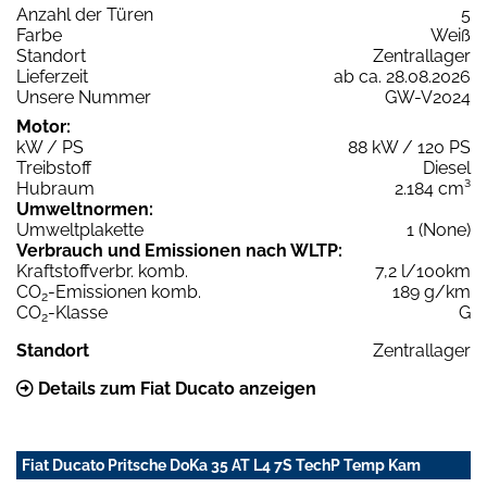
Anzahl der Türen
5
Farbe
Weiß
Standort
Zentrallager
Lieferzeit
ab ca. 28.08.2026
Unsere Nummer
GW-V2024
Motor:
kW / PS
88 kW / 120 PS
Treibstoff
Diesel
Hubraum
2.184 cm³
Umweltnormen:
Umweltplakette
1 (None)
Verbrauch und Emissionen nach WLTP:
Kraftstoffverbr. komb.
7,2 l/100km
CO
-Emissionen komb.
189 g/km
2
CO
-Klasse
G
2
Standort
Zentrallager
Details zum Fiat Ducato anzeigen
Fiat Ducato Pritsche DoKa 35 AT L4 7S TechP Temp Kam