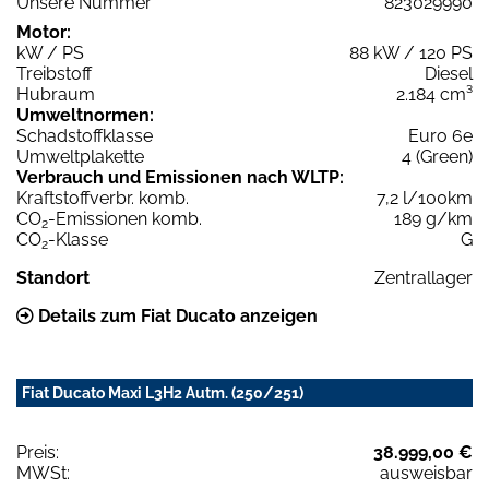
Unsere Nummer
823029990
Motor:
kW / PS
88 kW / 120 PS
Treibstoff
Diesel
Hubraum
2.184 cm³
Umweltnormen:
Schadstoffklasse
Euro 6e
Umweltplakette
4 (Green)
Verbrauch und Emissionen nach WLTP:
Kraftstoffverbr. komb.
7,2 l/100km
CO
-Emissionen komb.
189 g/km
2
CO
-Klasse
G
2
Standort
Zentrallager
Details zum Fiat Ducato anzeigen
Fiat Ducato Maxi L3H2 Autm. (250/251)
Preis:
38.999,00 €
MWSt:
ausweisbar