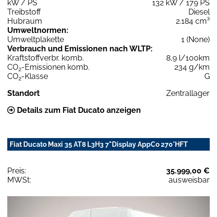
kW / PS
132 kW / 179 PS
Treibstoff
Diesel
Hubraum
2.184 cm³
Umweltnormen:
Umweltplakette
1 (None)
Verbrauch und Emissionen nach WLTP:
Kraftstoffverbr. komb.
8,9 l/100km
CO
-Emissionen komb.
234 g/km
2
CO
-Klasse
G
2
Standort
Zentrallager
Details zum Fiat Ducato anzeigen
Fiat Ducato Maxi 35 AT8 L3H3 7"Display AppCo 270°HFT
Preis:
35.999,00 €
MWSt:
ausweisbar