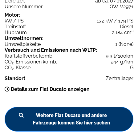
Lieferzeit
ab ca. 07.01.2027
Unsere Nummer
GW-V2971
Motor:
kW / PS
132 kW / 179 PS
Treibstoff
Diesel
Hubraum
2.184 cm³
Umweltnormen:
Umweltplakette
1 (None)
Verbrauch und Emissionen nach WLTP:
Kraftstoffverbr. komb.
9,3 l/100km
CO
-Emissionen komb.
244 g/km
2
CO
-Klasse
G
2
Standort
Zentrallager
Details zum Fiat Ducato anzeigen
Weitere Fiat Ducato und andere
Fahrzeuge können Sie hier suchen