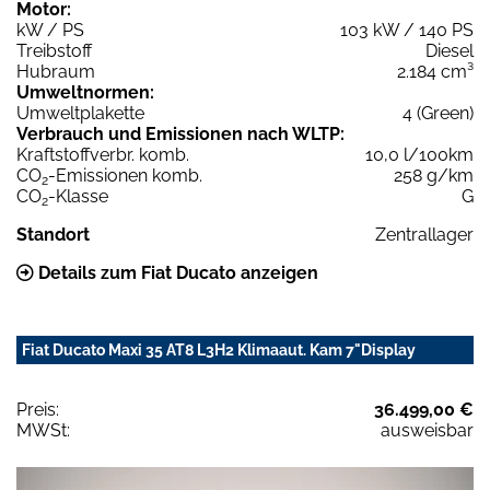
Motor:
kW / PS
103 kW / 140 PS
Treibstoff
Diesel
Hubraum
2.184 cm³
Umweltnormen:
Umweltplakette
4 (Green)
Verbrauch und Emissionen nach WLTP:
Kraftstoffverbr. komb.
10,0 l/100km
CO
-Emissionen komb.
258 g/km
2
CO
-Klasse
G
2
Standort
Zentrallager
Details zum Fiat Ducato anzeigen
Fiat Ducato Maxi 35 AT8 L3H2 Klimaaut. Kam 7"Display
Preis:
36.499,00 €
MWSt:
ausweisbar