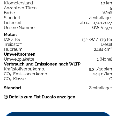
Kilometerstand
10 km
Anzahl der Türen
5
Farbe
Weiß
Standort
Zentrallager
Lieferzeit
ab ca. 07.01.2027
Unsere Nummer
GW-V2971
Motor:
kW / PS
132 kW / 179 PS
Treibstoff
Diesel
Hubraum
2.184 cm³
Umweltnormen:
Umweltplakette
1 (None)
Verbrauch und Emissionen nach WLTP:
Kraftstoffverbr. komb.
9,3 l/100km
CO
-Emissionen komb.
244 g/km
2
CO
-Klasse
G
2
Standort
Zentrallager
Details zum Fiat Ducato anzeigen