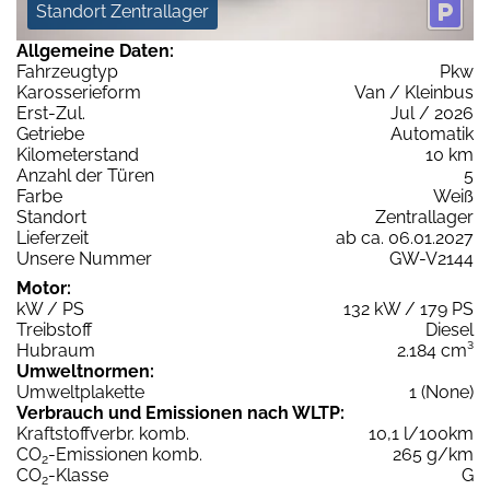
Standort Zentrallager
Allgemeine Daten:
Fahrzeugtyp
Pkw
Karosserieform
Van / Kleinbus
Erst-Zul.
Jul / 2026
Getriebe
Automatik
Kilometerstand
10 km
Anzahl der Türen
5
Farbe
Weiß
Standort
Zentrallager
Lieferzeit
ab ca. 06.01.2027
Unsere Nummer
GW-V2144
Motor:
kW / PS
132 kW / 179 PS
Treibstoff
Diesel
Hubraum
2.184 cm³
Umweltnormen:
Umweltplakette
1 (None)
Verbrauch und Emissionen nach WLTP:
Kraftstoffverbr. komb.
10,1 l/100km
CO
-Emissionen komb.
265 g/km
2
CO
-Klasse
G
2