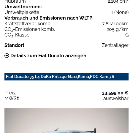
Hubraum
2.184 cm³
Umweltnormen:
Umweltplakette
1 (None)
Verbrauch und Emissionen nach WLTP:
Kraftstoffverbr. komb.
7,8 l/100km
CO
-Emissionen komb.
205 g/km
2
CO
-Klasse
G
2
Standort
Zentrallager
Details zum Fiat Ducato anzeigen
Fiat Ducato 35 L4 DoKa Prit.140 Maxi,Klima,PDC,Kam,7S
Preis:
33.599,00 €
MWSt:
ausweisbar