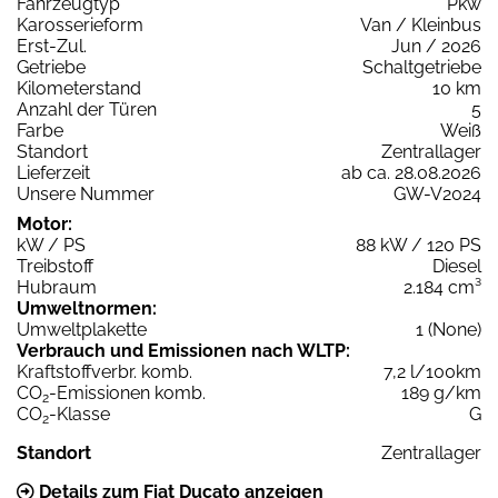
Fahrzeugtyp
Pkw
Karosserieform
Van / Kleinbus
Erst-Zul.
Jun / 2026
Getriebe
Schaltgetriebe
Kilometerstand
10 km
Anzahl der Türen
5
Farbe
Weiß
Standort
Zentrallager
Lieferzeit
ab ca. 28.08.2026
Unsere Nummer
GW-V2024
Motor:
kW / PS
88 kW / 120 PS
Treibstoff
Diesel
Hubraum
2.184 cm³
Umweltnormen:
Umweltplakette
1 (None)
Verbrauch und Emissionen nach WLTP:
Kraftstoffverbr. komb.
7,2 l/100km
CO
-Emissionen komb.
189 g/km
2
CO
-Klasse
G
2
Standort
Zentrallager
Details zum Fiat Ducato anzeigen