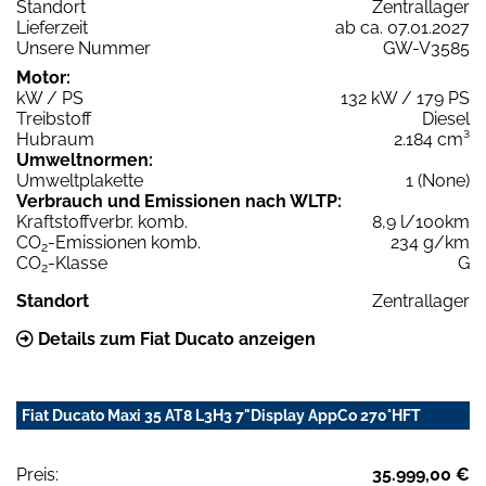
Standort
Zentrallager
Lieferzeit
ab ca. 07.01.2027
Unsere Nummer
GW-V3585
Motor:
kW / PS
132 kW / 179 PS
Treibstoff
Diesel
Hubraum
2.184 cm³
Umweltnormen:
Umweltplakette
1 (None)
Verbrauch und Emissionen nach WLTP:
Kraftstoffverbr. komb.
8,9 l/100km
CO
-Emissionen komb.
234 g/km
2
CO
-Klasse
G
2
Standort
Zentrallager
Details zum Fiat Ducato anzeigen
Fiat Ducato Maxi 35 AT8 L3H3 7"Display AppCo 270°HFT
Preis:
35.999,00 €