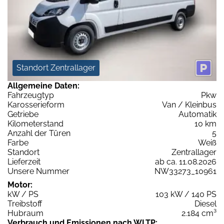
Standort Zentrallager
Allgemeine Daten:
Fahrzeugtyp
Pkw
Karosserieform
Van / Kleinbus
Getriebe
Automatik
Kilometerstand
10 km
Anzahl der Türen
5
Farbe
Weiß
Standort
Zentrallager
Lieferzeit
ab ca. 11.08.2026
Unsere Nummer
NW33273_10961
Motor:
kW / PS
103 kW / 140 PS
Treibstoff
Diesel
Hubraum
2.184 cm³
Verbrauch und Emissionen nach WLTP: