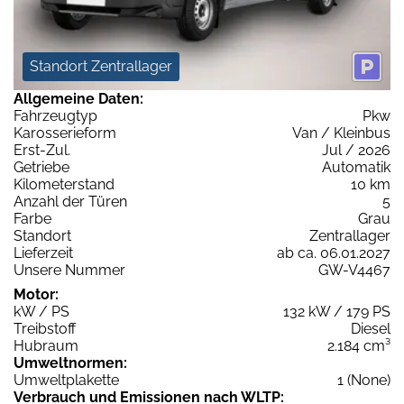
Standort Zentrallager
Allgemeine Daten:
Fahrzeugtyp
Pkw
Karosserieform
Van / Kleinbus
Erst-Zul.
Jul / 2026
Getriebe
Automatik
Kilometerstand
10 km
Anzahl der Türen
5
Farbe
Grau
Standort
Zentrallager
Lieferzeit
ab ca. 06.01.2027
Unsere Nummer
GW-V4467
Motor:
kW / PS
132 kW / 179 PS
Treibstoff
Diesel
Hubraum
2.184 cm³
Umweltnormen:
Umweltplakette
1 (None)
Verbrauch und Emissionen nach WLTP: