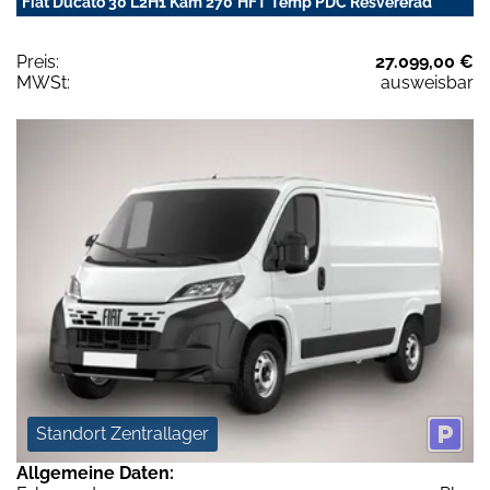
Fiat Ducato 30 L2H1 Kam 270°HFT Temp PDC Resvererad
Preis:
27.099,00 €
MWSt:
ausweisbar
Standort Zentrallager
Allgemeine Daten: