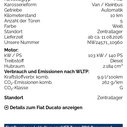
Karosserieform
Van / Kleinbus
Getriebe
Automatik
Kilometerstand
10 km
Anzahl der Türen
5
Farbe
Weiß
Standort
Zentrallager
Lieferzeit
ab ca. 11.08.2026
Unsere Nummer
NW24571_10960
Motor:
kW / PS
103 kW / 140 PS
Treibstoff
Diesel
Hubraum
2.184 cm³
Verbrauch und Emissionen nach WLTP:
Kraftstoffverbr. komb.
9,9 l/100km
CO
-Emissionen komb.
262 g/km
2
CO
-Klasse
G
2
Standort
Zentrallager
Details zum Fiat Ducato anzeigen