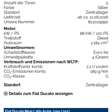
Anzahl der Türen
5
Farbe
Silber
Standort
Zentrallager
Lieferzeit
ab ca. 11.08.2026
Unsere Nummer
823029990
Motor:
kW / PS
88 kW / 120 PS
Treibstoff
Diesel
Hubraum
2.184 cm³
Umweltnormen:
Schadstoffklasse
Euro 6e
Umweltplakette
4 (Green)
Verbrauch und Emissionen nach WLTP:
Kraftstoffverbr. komb.
7,2 l/100km
CO
-Emissionen komb.
189 g/km
2
CO
-Klasse
G
2
Standort
Zentrallager
Details zum Fiat Ducato anzeigen
Fiat Ducato Maxi L3H2 Autm. (250/251)