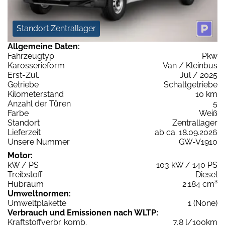
Standort Zentrallager
Allgemeine Daten:
Fahrzeugtyp
Pkw
Karosserieform
Van / Kleinbus
Erst-Zul.
Jul / 2025
Getriebe
Schaltgetriebe
Kilometerstand
10 km
Anzahl der Türen
5
Farbe
Weiß
Standort
Zentrallager
Lieferzeit
ab ca. 18.09.2026
Unsere Nummer
GW-V1910
Motor:
kW / PS
103 kW / 140 PS
Treibstoff
Diesel
Hubraum
2.184 cm³
Umweltnormen:
Umweltplakette
1 (None)
Verbrauch und Emissionen nach WLTP:
Kraftstoffverbr. komb.
7,8 l/100km