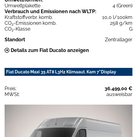
Umweltplakette
4 (Green)
Verbrauch und Emissionen nach WLTP:
Kraftstoffverbr. komb.
10,0 l/100km
CO
-Emissionen komb.
258 g/km
2
CO
-Klasse
G
2
Standort
Zentrallager
Details zum Fiat Ducato anzeigen
Fiat Ducato Maxi 35 AT8 L3H2 Klimaaut. Kam 7"Display
Preis:
36.499,00 €
MWSt:
ausweisbar