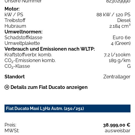
Unsere Nummer
823029990
Motor:
kW / PS
88 kW / 120 PS
Treibstoff
Diesel
Hubraum
2.184 cm³
Umweltnormen:
Schadstoffklasse
Euro 6e
Umweltplakette
4 (Green)
Verbrauch und Emissionen nach WLTP:
Kraftstoffverbr. komb.
7,2 l/100km
CO
-Emissionen komb.
189 g/km
2
CO
-Klasse
G
2
Standort
Zentrallager
Details zum Fiat Ducato anzeigen
Fiat Ducato Maxi L3H2 Autm. (250/251)
Preis:
38.999,00 €
MWSt:
ausweisbar