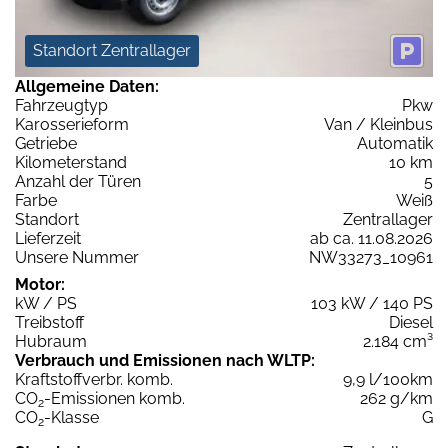
Standort Zentrallager
Allgemeine Daten:
Fahrzeugtyp
Pkw
Karosserieform
Van / Kleinbus
Getriebe
Automatik
Kilometerstand
10 km
Anzahl der Türen
5
Farbe
Weiß
Standort
Zentrallager
Lieferzeit
ab ca. 11.08.2026
Unsere Nummer
NW33273_10961
Motor:
kW / PS
103 kW / 140 PS
Treibstoff
Diesel
Hubraum
2.184 cm³
Verbrauch und Emissionen nach WLTP:
Kraftstoffverbr. komb.
9,9 l/100km
CO
-Emissionen komb.
262 g/km
2
CO
-Klasse
G
2