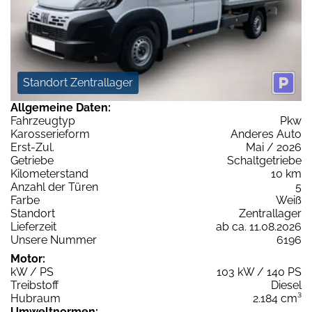
Standort Zentrallager
Allgemeine Daten:
Fahrzeugtyp
Pkw
Karosserieform
Anderes Auto
Erst-Zul.
Mai / 2026
Getriebe
Schaltgetriebe
Kilometerstand
10 km
Anzahl der Türen
5
Farbe
Weiß
Standort
Zentrallager
Lieferzeit
ab ca. 11.08.2026
Unsere Nummer
6196
Motor:
kW / PS
103 kW / 140 PS
Treibstoff
Diesel
Hubraum
2.184 cm³
Umweltnormen: