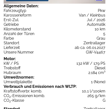
Allgemeine Daten:
Fahrzeugtyp
Pkw
Karosserieform
Van / Kleinbus
Erst-Zul.
Jul / 2026
Getriebe
Automatik
Kilometerstand
10 km
Anzahl der Türen
5
Farbe
Grau
Standort
Zentrallager
Lieferzeit
ab ca. 06.01.2027
Unsere Nummer
GW-V4467
Motor:
kW / PS
132 kW / 179 PS
Treibstoff
Diesel
Hubraum
2.184 cm³
Umweltnormen:
Umweltplakette
1 (None)
Verbrauch und Emissionen nach WLTP:
Kraftstoffverbr. komb.
10,1 l/100km
CO
-Emissionen komb.
265 g/km
2
CO
-Klasse
G
2
Standort
Zentrallager