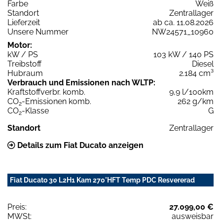
Farbe
Weiß
Standort
Zentrallager
Lieferzeit
ab ca. 11.08.2026
Unsere Nummer
NW24571_10960
Motor:
kW / PS
103 kW / 140 PS
Treibstoff
Diesel
Hubraum
2.184 cm³
Verbrauch und Emissionen nach WLTP:
Kraftstoffverbr. komb.
9,9 l/100km
CO
-Emissionen komb.
262 g/km
2
CO
-Klasse
G
2
Standort
Zentrallager
Details zum Fiat Ducato anzeigen
Fiat Ducato 30 L2H1 Kam 270°HFT Temp PDC Resvererad
Preis:
27.099,00 €
MWSt:
ausweisbar