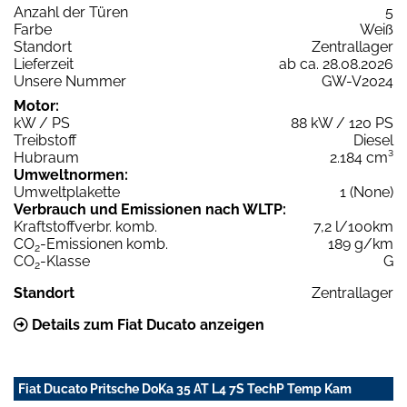
Anzahl der Türen
5
Farbe
Weiß
Standort
Zentrallager
Lieferzeit
ab ca. 28.08.2026
Unsere Nummer
GW-V2024
Motor:
kW / PS
88 kW / 120 PS
Treibstoff
Diesel
Hubraum
2.184 cm³
Umweltnormen:
Umweltplakette
1 (None)
Verbrauch und Emissionen nach WLTP:
Kraftstoffverbr. komb.
7,2 l/100km
CO
-Emissionen komb.
189 g/km
2
CO
-Klasse
G
2
Standort
Zentrallager
Details zum Fiat Ducato anzeigen
Fiat Ducato Pritsche DoKa 35 AT L4 7S TechP Temp Kam