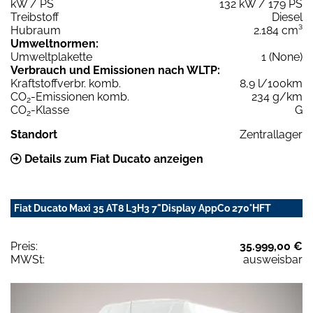
kW / PS
132 kW / 179 PS
Treibstoff
Diesel
Hubraum
2.184 cm³
Umweltnormen:
Umweltplakette
1 (None)
Verbrauch und Emissionen nach WLTP:
Kraftstoffverbr. komb.
8,9 l/100km
CO
-Emissionen komb.
234 g/km
2
CO
-Klasse
G
2
Standort
Zentrallager
Details zum Fiat Ducato anzeigen
Fiat Ducato Maxi 35 AT8 L3H3 7"Display AppCo 270°HFT
Preis:
35.999,00 €
MWSt:
ausweisbar