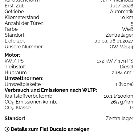
Erst-Zul.
Jul / 2026
Getriebe
Automatik
Kilometerstand
10 km
Anzahl der Türen
5
Farbe
Weiß
Standort
Zentrallager
Lieferzeit
ab ca. 06.01.2027
Unsere Nummer
GW-V2144
Motor:
kW / PS
132 kW / 179 PS
Treibstoff
Diesel
Hubraum
2.184 cm³
Umweltnormen:
Umweltplakette
1 (None)
Verbrauch und Emissionen nach WLTP:
Kraftstoffverbr. komb.
10,1 l/100km
CO
-Emissionen komb.
265 g/km
2
CO
-Klasse
G
2
Standort
Zentrallager
Details zum Fiat Ducato anzeigen