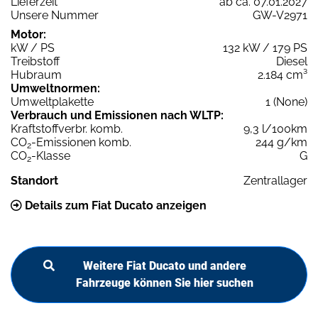
Lieferzeit
ab ca. 07.01.2027
Unsere Nummer
GW-V2971
Motor:
kW / PS
132 kW / 179 PS
Treibstoff
Diesel
Hubraum
2.184 cm³
Umweltnormen:
Umweltplakette
1 (None)
Verbrauch und Emissionen nach WLTP:
Kraftstoffverbr. komb.
9,3 l/100km
CO
-Emissionen komb.
244 g/km
2
CO
-Klasse
G
2
Standort
Zentrallager
Details zum Fiat Ducato anzeigen
Weitere Fiat Ducato und andere
Fahrzeuge können Sie hier suchen