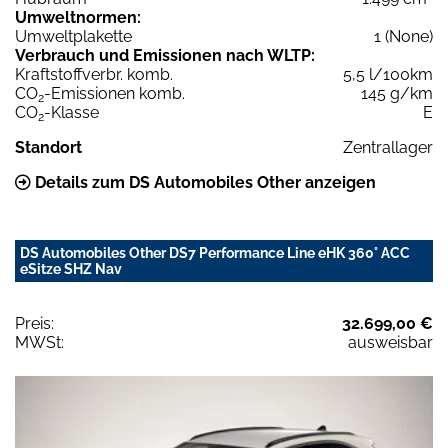
Umweltnormen:
Umweltplakette
1 (None)
Verbrauch und Emissionen nach WLTP:
Kraftstoffverbr. komb.
5,5 l/100km
CO
-Emissionen komb.
145 g/km
2
CO
-Klasse
E
2
Standort
Zentrallager
Details zum DS Automobiles Other anzeigen
DS Automobiles Other DS7 Performance Line eHK 360° ACC
eSitze SHZ Nav
Preis:
32.699,00 €
MWSt:
ausweisbar