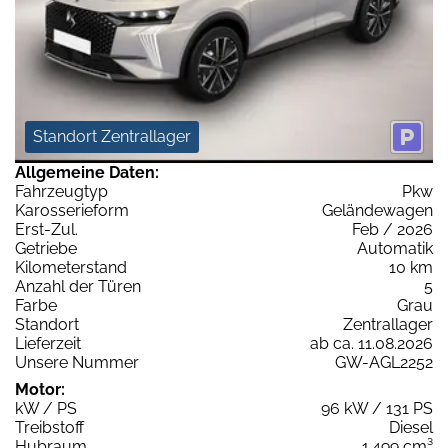
Standort Zentrallager
Allgemeine Daten:
Fahrzeugtyp
Pkw
Karosserieform
Geländewagen
Erst-Zul.
Feb / 2026
Getriebe
Automatik
Kilometerstand
10 km
Anzahl der Türen
5
Farbe
Grau
Standort
Zentrallager
Lieferzeit
ab ca. 11.08.2026
Unsere Nummer
GW-AGL2252
Motor:
kW / PS
96 kW / 131 PS
Treibstoff
Diesel
Hubraum
1.499 cm³