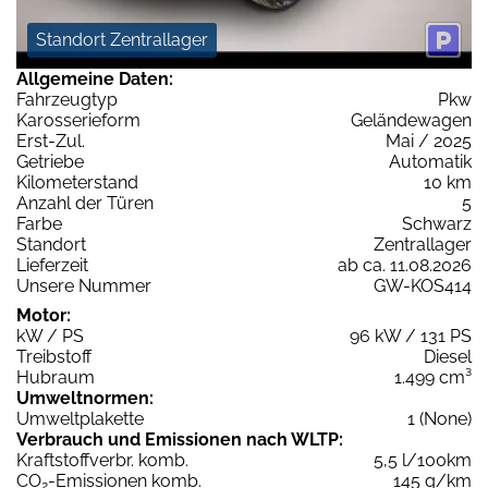
Standort Zentrallager
Allgemeine Daten:
Fahrzeugtyp
Pkw
Karosserieform
Geländewagen
Erst-Zul.
Mai / 2025
Getriebe
Automatik
Kilometerstand
10 km
Anzahl der Türen
5
Farbe
Schwarz
Standort
Zentrallager
Lieferzeit
ab ca. 11.08.2026
Unsere Nummer
GW-KOS414
Motor:
kW / PS
96 kW / 131 PS
Treibstoff
Diesel
Hubraum
1.499 cm³
Umweltnormen:
Umweltplakette
1 (None)
Verbrauch und Emissionen nach WLTP:
Kraftstoffverbr. komb.
5,5 l/100km
CO
-Emissionen komb.
145 g/km
2