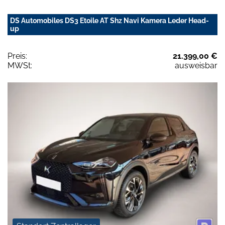
DS Automobiles DS3 Etoile AT Shz Navi Kamera Leder Head-
up
Preis:
21.399,00 €
MWSt:
ausweisbar