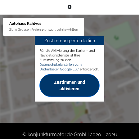
Autohaus Rahlves
Zum Grossen Freien 19, 31275 Lehrte-Ahlten
Zustimmung erforderlich
Für die Aktivierung der Karten- und
Navigationsdienste ist Ihre
Zustimmung zu den
Datenschutzrichtlinien vom
Drittanbieter Google LLC
erforderlich.
Zustimmen und
aktivieren
© konjunkturmotor.de GmbH 2020 - 2026