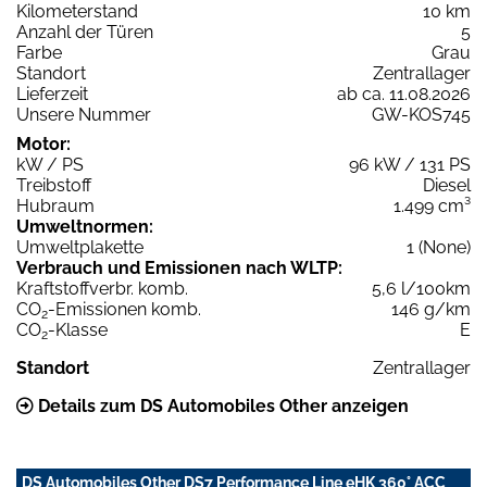
Kilometerstand
10 km
Anzahl der Türen
5
Farbe
Grau
Standort
Zentrallager
Lieferzeit
ab ca. 11.08.2026
Unsere Nummer
GW-KOS745
Motor:
kW / PS
96 kW / 131 PS
Treibstoff
Diesel
Hubraum
1.499 cm³
Umweltnormen:
Umweltplakette
1 (None)
Verbrauch und Emissionen nach WLTP:
Kraftstoffverbr. komb.
5,6 l/100km
CO
-Emissionen komb.
146 g/km
2
CO
-Klasse
E
2
Standort
Zentrallager
Details zum DS Automobiles Other anzeigen
DS Automobiles Other DS7 Performance Line eHK 360° ACC