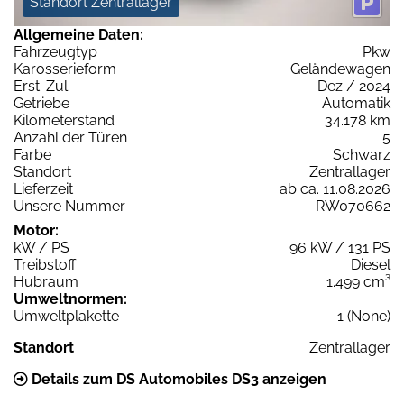
Standort Zentrallager
Allgemeine Daten:
Fahrzeugtyp
Pkw
Karosserieform
Geländewagen
Erst-Zul.
Dez / 2024
Getriebe
Automatik
Kilometerstand
34.178 km
Anzahl der Türen
5
Farbe
Schwarz
Standort
Zentrallager
Lieferzeit
ab ca. 11.08.2026
Unsere Nummer
RW070662
Motor:
kW / PS
96 kW / 131 PS
Treibstoff
Diesel
Hubraum
1.499 cm³
Umweltnormen:
Umweltplakette
1 (None)
Standort
Zentrallager
Details zum DS Automobiles DS3 anzeigen