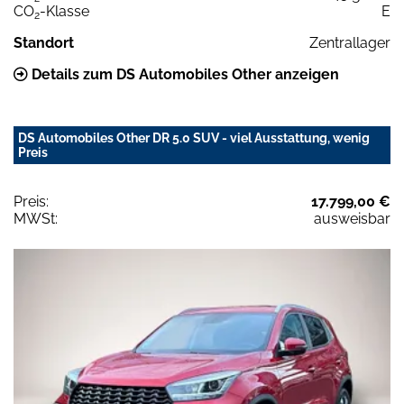
CO
-Klasse
E
2
Standort
Zentrallager
Details zum DS Automobiles Other anzeigen
DS Automobiles Other DR 5.0 SUV - viel Ausstattung, wenig
Preis
Preis:
17.799,00 €
MWSt:
ausweisbar