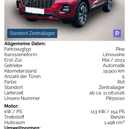
Standort Zentrallager
Allgemeine Daten:
Fahrzeugtyp
Pkw
Karosserieform
Limousine
Erst-Zul.
Mai / 2023
Getriebe
Automatik
Kilometerstand
19.900 km
Anzahl der Türen
5
Farbe
Rot
Standort
Zentrallager
Lieferzeit
ab ca. 11.08.2026
Unsere Nummer
P830010
Motor:
kW / PS
113 kW / 154 PS
Treibstoff
Benzin
Hubraum
1.498 cm³
Umweltnormen: