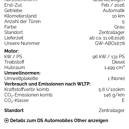
Erst-Zul.
Feb / 2026
Getriebe
Automatik
Kilometerstand
10 km
Anzahl der Türen
5
Farbe
Grau
Standort
Zentrallager
Lieferzeit
ab ca. 11.08.2026
Unsere Nummer
GW-ABO1678
Motor:
kW / PS
96 kW / 131 PS
Treibstoff
Diesel
Hubraum
1.499 cm³
Umweltnormen:
Umweltplakette
1 (None)
Verbrauch und Emissionen nach WLTP:
Kraftstoffverbr. komb.
5,6 l/100km
CO
-Emissionen komb.
146 g/km
2
CO
-Klasse
E
2
Standort
Zentrallager
Details zum DS Automobiles Other anzeigen