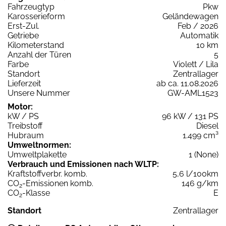
Fahrzeugtyp
Pkw
Karosserieform
Geländewagen
Erst-Zul.
Feb / 2026
Getriebe
Automatik
Kilometerstand
10 km
Anzahl der Türen
5
Farbe
Violett / Lila
Standort
Zentrallager
Lieferzeit
ab ca. 11.08.2026
Unsere Nummer
GW-AML1523
Motor:
kW / PS
96 kW / 131 PS
Treibstoff
Diesel
Hubraum
1.499 cm³
Umweltnormen:
Umweltplakette
1 (None)
Verbrauch und Emissionen nach WLTP:
Kraftstoffverbr. komb.
5,6 l/100km
CO
-Emissionen komb.
146 g/km
2
CO
-Klasse
E
2
Standort
Zentrallager