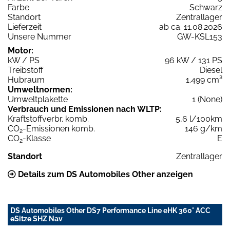
Farbe
Schwarz
Standort
Zentrallager
Lieferzeit
ab ca. 11.08.2026
Unsere Nummer
GW-KSL153
Motor:
kW / PS
96 kW / 131 PS
Treibstoff
Diesel
Hubraum
1.499 cm³
Umweltnormen:
Umweltplakette
1 (None)
Verbrauch und Emissionen nach WLTP:
Kraftstoffverbr. komb.
5,6 l/100km
CO
-Emissionen komb.
146 g/km
2
CO
-Klasse
E
2
Standort
Zentrallager
Details zum DS Automobiles Other anzeigen
DS Automobiles Other DS7 Performance Line eHK 360° ACC
eSitze SHZ Nav