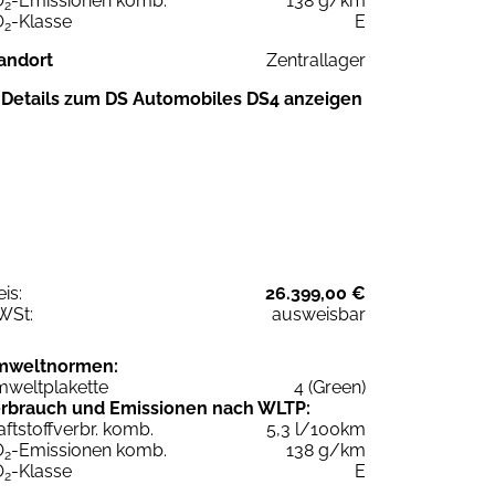
O
-Emissionen komb.
138 g/km
2
O
-Klasse
E
2
andort
Zentrallager
Details zum DS Automobiles DS4 anzeigen
eis:
26.399,00 €
WSt:
ausweisbar
mweltnormen:
weltplakette
4 (Green)
rbrauch und Emissionen nach WLTP:
aftstoffverbr. komb.
5,3 l/100km
O
-Emissionen komb.
138 g/km
2
O
-Klasse
E
2