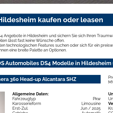
Hildesheim kaufen oder leasen
4 Angebote in Hildesheim und sichern Sie sich Ihren Traumw
len lässt fast keine Wünsche offen.
en technologischen Features suchen oder sich für ein preiswe
hnen eine breite Palette an Optionen.
S Automobiles DS4 Modelle in Hildesheim u
Pr
mera 360 Head-up Alcantara SHZ
M
Allgemeine Daten:
U
Fahrzeugtyp
Pkw
Um
Karosserieform
Limousine
Ve
Erst-Zul.
Jun / 2025
Kr