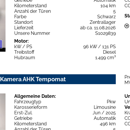
Getriebe
Automatik
C
Kilometerstand
104 km
C
Anzahl der Türen
5
St
Farbe
Schwarz
Standort
Zentrallager
Lieferzeit
ab ca. 11.08.2026
Unsere Nummer
S1029839
Motor:
kW / PS
96 kW / 131 PS
Treibstoff
Diesel
Hubraum
1.499 cm³
Pr
hz Kamera AHK Tempomat
M
Allgemeine Daten:
U
Fahrzeugtyp
Pkw
Um
Karosserieform
Limousine
Ve
Erst-Zul.
Jun / 2025
Kr
Getriebe
Automatik
C
Kilometerstand
496 km
C
Anzahl der Türen
5