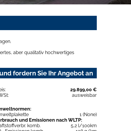
agen.
rtes, aber qualitativ hochwertiges
nd fordern Sie Ihr Angebot an
eis:
29.899,00 €
WSt:
ausweisbar
mweltnormen:
weltplakette
1 (None)
rbrauch und Emissionen nach WLTP:
aftstoffverbr. komb.
5,2 l/100km