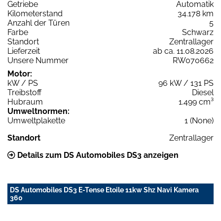
Getriebe
Automatik
Kilometerstand
34.178 km
Anzahl der Türen
5
Farbe
Schwarz
Standort
Zentrallager
Lieferzeit
ab ca. 11.08.2026
Unsere Nummer
RW070662
Motor:
kW / PS
96 kW / 131 PS
Treibstoff
Diesel
Hubraum
1.499 cm³
Umweltnormen:
Umweltplakette
1 (None)
Standort
Zentrallager
Details zum DS Automobiles DS3 anzeigen
DS Automobiles DS3 E-Tense Etoile 11kw Shz Navi Kamera
360