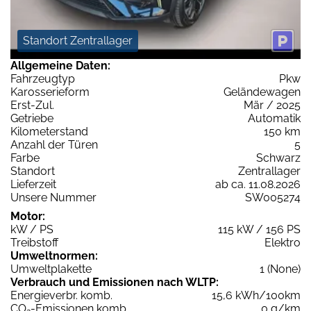
Standort Zentrallager
Allgemeine Daten:
Fahrzeugtyp
Pkw
Karosserieform
Geländewagen
Erst-Zul.
Mär / 2025
Getriebe
Automatik
Kilometerstand
150 km
Anzahl der Türen
5
Farbe
Schwarz
Standort
Zentrallager
Lieferzeit
ab ca. 11.08.2026
Unsere Nummer
SW005274
Motor:
kW / PS
115 kW / 156 PS
Treibstoff
Elektro
Umweltnormen:
Umweltplakette
1 (None)
Verbrauch und Emissionen nach WLTP:
Energieverbr. komb.
15,6 kWh/100km
CO
-Emissionen komb.
0 g/km