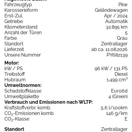
Fahrzeugtyp
Pkw
Karosserieform
Geländewagen
Erst-Zul.
Apr / 2024
Getriebe
Automatik
Kilometerstand
32.895 km
Anzahl der Türen
5
Farbe
Grau
Standort
Zentrallager
Lieferzeit
ab ca. 11.08.2026
Unsere Nummer
PY682139
Motor:
kW / PS
96 kW / 131 PS
Treibstoff
Diesel
Hubraum
1.499 cm³
Umweltnormen:
Schadstoffklasse
Euro6d
Umweltplakette
4 (Green)
Verbrauch und Emissionen nach WLTP:
Kraftstoffverbr. komb.
5,6 l/100km
CO
-Emissionen komb.
146 g/km
2
CO
-Klasse
E
2
Standort
Zentrallager