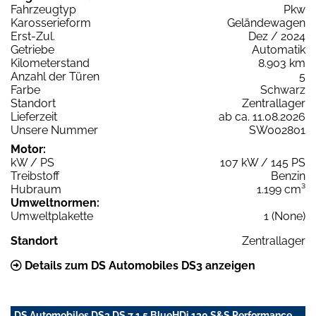
Fahrzeugtyp
Pkw
Karosserieform
Geländewagen
Erst-Zul.
Dez / 2024
Getriebe
Automatik
Kilometerstand
8.903 km
Anzahl der Türen
5
Farbe
Schwarz
Standort
Zentrallager
Lieferzeit
ab ca. 11.08.2026
Unsere Nummer
SW002801
Motor:
kW / PS
107 kW / 145 PS
Treibstoff
Benzin
Hubraum
1.199 cm³
Umweltnormen:
Umweltplakette
1 (None)
Standort
Zentrallager
Details zum DS Automobiles DS3 anzeigen
DS Automobiles DS3 DS 7 1.5 BlueHDi 130 S&S Performance