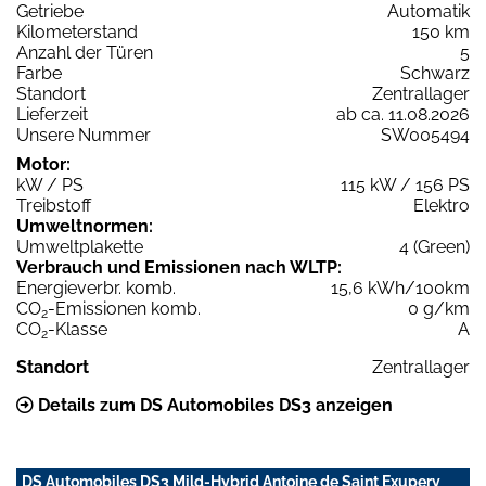
Getriebe
Automatik
Kilometerstand
150 km
Anzahl der Türen
5
Farbe
Schwarz
Standort
Zentrallager
Lieferzeit
ab ca. 11.08.2026
Unsere Nummer
SW005494
Motor:
kW / PS
115 kW / 156 PS
Treibstoff
Elektro
Umweltnormen:
Umweltplakette
4 (Green)
Verbrauch und Emissionen nach WLTP:
Energieverbr. komb.
15,6 kWh/100km
CO
-Emissionen komb.
0 g/km
2
CO
-Klasse
A
2
Standort
Zentrallager
Details zum DS Automobiles DS3 anzeigen
DS Automobiles DS3 Mild-Hybrid Antoine de Saint Exupery