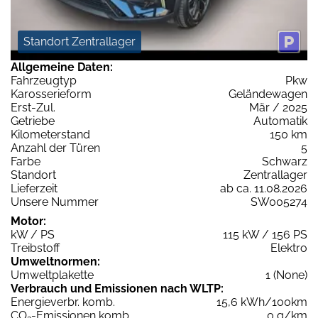
Standort Zentrallager
Allgemeine Daten:
Fahrzeugtyp
Pkw
Karosserieform
Geländewagen
Erst-Zul.
Mär / 2025
Getriebe
Automatik
Kilometerstand
150 km
Anzahl der Türen
5
Farbe
Schwarz
Standort
Zentrallager
Lieferzeit
ab ca. 11.08.2026
Unsere Nummer
SW005274
Motor:
kW / PS
115 kW / 156 PS
Treibstoff
Elektro
Umweltnormen:
Umweltplakette
1 (None)
Verbrauch und Emissionen nach WLTP:
Energieverbr. komb.
15,6 kWh/100km
CO
-Emissionen komb.
0 g/km