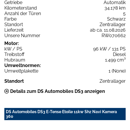
Getriebe
Automatik
Kilometerstand
34.178 km
Anzahl der Türen
5
Farbe
Schwarz
Standort
Zentrallager
Lieferzeit
ab ca. 11.08.2026
Unsere Nummer
RW070662
Motor:
kW / PS
96 kW / 131 PS
Treibstoff
Diesel
Hubraum
1.499 cm³
Umweltnormen:
Umweltplakette
1 (None)
Standort
Zentrallager
Details zum DS Automobiles DS3 anzeigen
DS Automobiles DS3 E-Tense Etoile 11kw Shz Navi Kamera
360