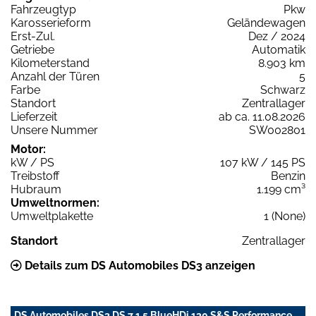
Fahrzeugtyp
Pkw
Karosserieform
Geländewagen
Erst-Zul.
Dez / 2024
Getriebe
Automatik
Kilometerstand
8.903 km
Anzahl der Türen
5
Farbe
Schwarz
Standort
Zentrallager
Lieferzeit
ab ca. 11.08.2026
Unsere Nummer
SW002801
Motor:
kW / PS
107 kW / 145 PS
Treibstoff
Benzin
Hubraum
1.199 cm³
Umweltnormen:
Umweltplakette
1 (None)
Standort
Zentrallager
Details zum DS Automobiles DS3 anzeigen
DS Automobiles DS3 DS 7 1.5 BlueHDi 130 S&S Performance