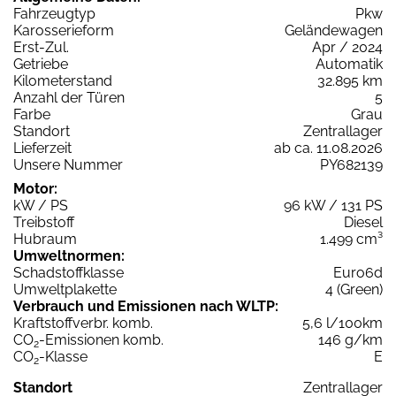
Fahrzeugtyp
Pkw
Karosserieform
Geländewagen
Erst-Zul.
Apr / 2024
Getriebe
Automatik
Kilometerstand
32.895 km
Anzahl der Türen
5
Farbe
Grau
Standort
Zentrallager
Lieferzeit
ab ca. 11.08.2026
Unsere Nummer
PY682139
Motor:
kW / PS
96 kW / 131 PS
Treibstoff
Diesel
Hubraum
1.499 cm³
Umweltnormen:
Schadstoffklasse
Euro6d
Umweltplakette
4 (Green)
Verbrauch und Emissionen nach WLTP:
Kraftstoffverbr. komb.
5,6 l/100km
CO
-Emissionen komb.
146 g/km
2
CO
-Klasse
E
2
Standort
Zentrallager