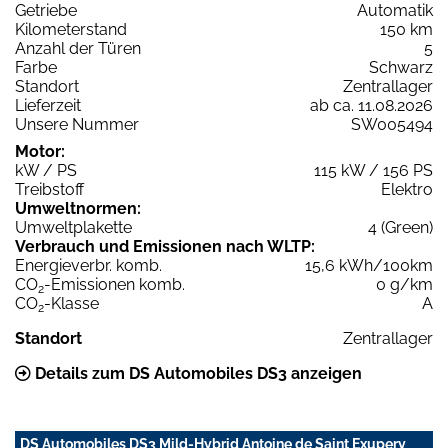
Getriebe
Automatik
Kilometerstand
150 km
Anzahl der Türen
5
Farbe
Schwarz
Standort
Zentrallager
Lieferzeit
ab ca. 11.08.2026
Unsere Nummer
SW005494
Motor:
kW / PS
115 kW / 156 PS
Treibstoff
Elektro
Umweltnormen:
Umweltplakette
4 (Green)
Verbrauch und Emissionen nach WLTP:
Energieverbr. komb.
15,6 kWh/100km
CO
-Emissionen komb.
0 g/km
2
CO
-Klasse
A
2
Standort
Zentrallager
Details zum DS Automobiles DS3 anzeigen
DS Automobiles DS3 Mild-Hybrid Antoine de Saint Exupery