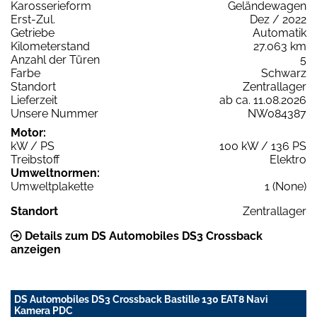
Karosserieform
Geländewagen
Erst-Zul.
Dez / 2022
Getriebe
Automatik
Kilometerstand
27.063 km
Anzahl der Türen
5
Farbe
Schwarz
Standort
Zentrallager
Lieferzeit
ab ca. 11.08.2026
Unsere Nummer
NW084387
Motor:
kW / PS
100 kW / 136 PS
Treibstoff
Elektro
Umweltnormen:
Umweltplakette
1 (None)
Standort
Zentrallager
Details zum DS Automobiles DS3 Crossback
anzeigen
DS Automobiles DS3 Crossback Bastille 130 EAT8 Navi
Kamera PDC