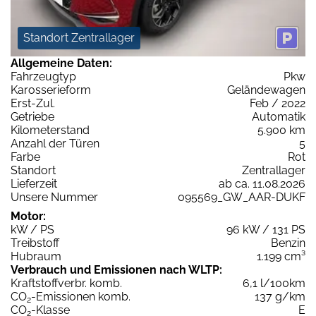
Standort Zentrallager
Allgemeine Daten:
Fahrzeugtyp
Pkw
Karosserieform
Geländewagen
Erst-Zul.
Feb / 2022
Getriebe
Automatik
Kilometerstand
5.900 km
Anzahl der Türen
5
Farbe
Rot
Standort
Zentrallager
Lieferzeit
ab ca. 11.08.2026
Unsere Nummer
095569_GW_AAR-DUKF
Motor:
kW / PS
96 kW / 131 PS
Treibstoff
Benzin
Hubraum
1.199 cm³
Verbrauch und Emissionen nach WLTP:
Kraftstoffverbr. komb.
6,1 l/100km
CO
-Emissionen komb.
137 g/km
2
CO
-Klasse
E
2