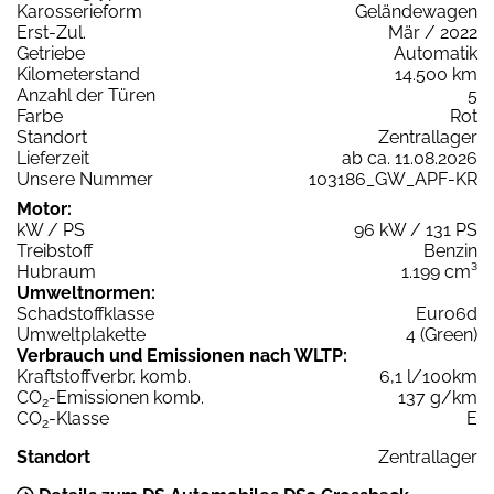
Karosserieform
Geländewagen
Erst-Zul.
Mär / 2022
Getriebe
Automatik
Kilometerstand
14.500 km
Anzahl der Türen
5
Farbe
Rot
Standort
Zentrallager
Lieferzeit
ab ca. 11.08.2026
Unsere Nummer
103186_GW_APF-KR
Motor:
kW / PS
96 kW / 131 PS
Treibstoff
Benzin
Hubraum
1.199 cm³
Umweltnormen:
Schadstoffklasse
Euro6d
Umweltplakette
4 (Green)
Verbrauch und Emissionen nach WLTP:
Kraftstoffverbr. komb.
6,1 l/100km
CO
-Emissionen komb.
137 g/km
2
CO
-Klasse
E
2
Standort
Zentrallager