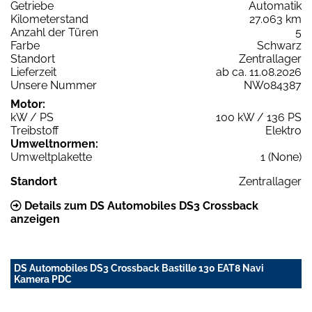
Getriebe
Automatik
Kilometerstand
27.063 km
Anzahl der Türen
5
Farbe
Schwarz
Standort
Zentrallager
Lieferzeit
ab ca. 11.08.2026
Unsere Nummer
NW084387
Motor:
kW / PS
100 kW / 136 PS
Treibstoff
Elektro
Umweltnormen:
Umweltplakette
1 (None)
Standort
Zentrallager
Details zum DS Automobiles DS3 Crossback
anzeigen
DS Automobiles DS3 Crossback Bastille 130 EAT8 Navi
Kamera PDC