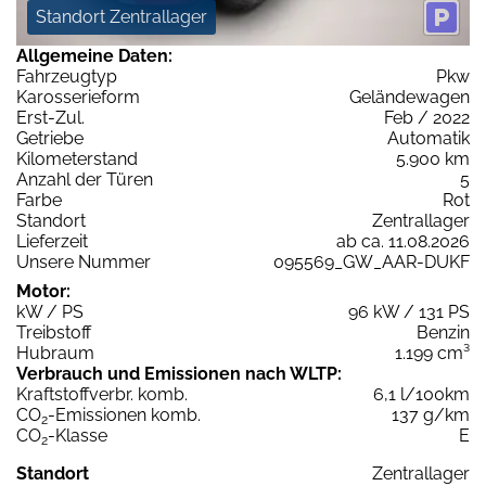
Standort Zentrallager
Allgemeine Daten:
Fahrzeugtyp
Pkw
Karosserieform
Geländewagen
Erst-Zul.
Feb / 2022
Getriebe
Automatik
Kilometerstand
5.900 km
Anzahl der Türen
5
Farbe
Rot
Standort
Zentrallager
Lieferzeit
ab ca. 11.08.2026
Unsere Nummer
095569_GW_AAR-DUKF
Motor:
kW / PS
96 kW / 131 PS
Treibstoff
Benzin
Hubraum
1.199 cm³
Verbrauch und Emissionen nach WLTP:
Kraftstoffverbr. komb.
6,1 l/100km
CO
-Emissionen komb.
137 g/km
2
CO
-Klasse
E
2
Standort
Zentrallager