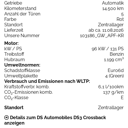
Getriebe
Automatik
Kilometerstand
14.500 km
Anzahl der Türen
5
Farbe
Rot
Standort
Zentrallager
Lieferzeit
ab ca. 11.08.2026
Unsere Nummer
103186_GW_APF-KR
Motor:
kW / PS
96 kW / 131 PS
Treibstoff
Benzin
Hubraum
1.199 cm³
Umweltnormen:
Schadstoffklasse
Euro6d
Umweltplakette
4 (Green)
Verbrauch und Emissionen nach WLTP:
Kraftstoffverbr. komb.
6,1 l/100km
CO
-Emissionen komb.
137 g/km
2
CO
-Klasse
E
2
Standort
Zentrallager
Details zum DS Automobiles DS3 Crossback
anzeigen