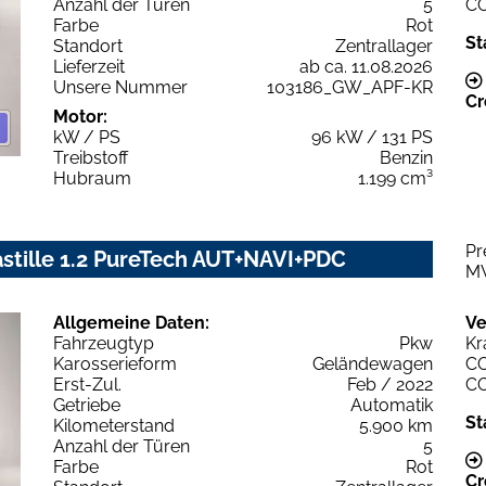
Anzahl der Türen
5
C
Farbe
Rot
St
Standort
Zentrallager
Lieferzeit
ab ca. 11.08.2026
Unsere Nummer
103186_GW_APF-KR
Cr
Motor:
kW / PS
96 kW / 131 PS
Treibstoff
Benzin
Hubraum
1.199 cm³
Pr
stille 1.2 PureTech AUT+NAVI+PDC
M
Allgemeine Daten:
Ve
Fahrzeugtyp
Pkw
Kr
Karosserieform
Geländewagen
C
Erst-Zul.
Feb / 2022
C
Getriebe
Automatik
St
Kilometerstand
5.900 km
Anzahl der Türen
5
Farbe
Rot
Cr