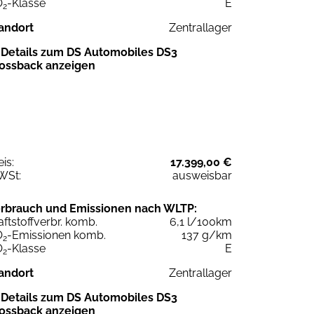
O
-Klasse
E
2
andort
Zentrallager
Details zum DS Automobiles DS3
ossback anzeigen
eis:
17.399,00 €
WSt:
ausweisbar
rbrauch und Emissionen nach WLTP:
aftstoffverbr. komb.
6,1 l/100km
O
-Emissionen komb.
137 g/km
2
O
-Klasse
E
2
andort
Zentrallager
Details zum DS Automobiles DS3
ossback anzeigen