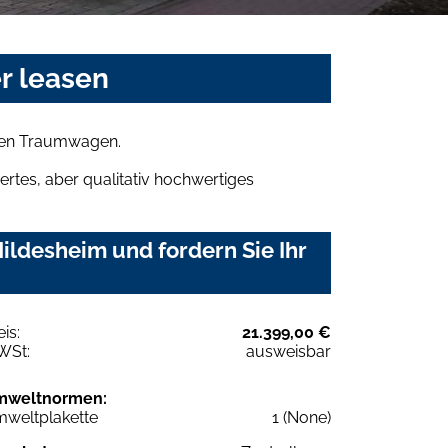
r leasen
hren Traumwagen.
rtes, aber qualitativ hochwertiges
ldesheim und fordern Sie Ihr
eis:
21.399,00 €
WSt:
ausweisbar
mweltnormen:
weltplakette
1 (None)