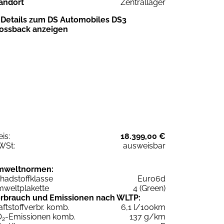
andort
Zentrallager
Details zum DS Automobiles DS3
ossback anzeigen
eis:
18.399,00 €
WSt:
ausweisbar
mweltnormen:
hadstoffklasse
Euro6d
weltplakette
4 (Green)
rbrauch und Emissionen nach WLTP:
aftstoffverbr. komb.
6,1 l/100km
O
-Emissionen komb.
137 g/km
2