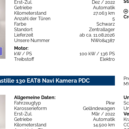
St
Erst-Zul.
Dez / 2022
Getriebe
Automatik
Kilometerstand
27.063 km
Cr
Anzahl der Türen
5
Farbe
Schwarz
Standort
Zentrallager
Lieferzeit
ab ca. 11.08.2026
Unsere Nummer
NW084387
Motor:
kW / PS
100 kW / 136 PS
Treibstoff
Elektro
Pr
stille 130 EAT8 Navi Kamera PDC
M
Allgemeine Daten:
U
Fahrzeugtyp
Pkw
Sc
Karosserieform
Geländewagen
Um
Erst-Zul.
Mär / 2022
Ve
Getriebe
Automatik
Kr
Kilometerstand
14.500 km
C