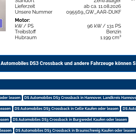
Standort
Zentrallager
Lieferzeit
ab ca. 11.08.2026
Unsere Nummer
095569_GW_AAR-DUKF
Motor:
kW / PS
96 kW / 131 PS
Treibstoff
Benzin
Hubraum
1.199 cm³
 Automobiles DS3 Crossback und andere Fahrzeuge können Si
oder leasen
DS Automobiles DS3 Crossback in Hannover, Landkreis Hannover
leasen
DS Automobiles DS3 Crossback in Celle Kaufen oder leasen
DS Auto
easen
DS Automobiles DS3 Crossback in Burgwedel Kaufen oder leasen
 leasen
DS Automobiles DS3 Crossback in Braunschweig Kaufen oder leasen