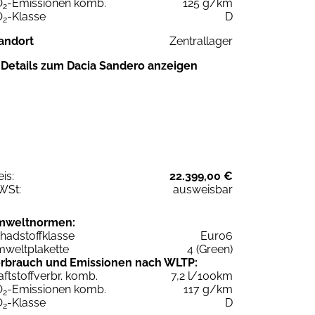
O
-Emissionen komb.
125 g/km
2
O
-Klasse
D
2
andort
Zentrallager
Details zum Dacia Sandero anzeigen
eis:
22.399,00 €
WSt:
ausweisbar
mweltnormen:
hadstoffklasse
Euro6
weltplakette
4 (Green)
rbrauch und Emissionen nach WLTP:
aftstoffverbr. komb.
7,2 l/100km
O
-Emissionen komb.
117 g/km
2
O
-Klasse
D
2