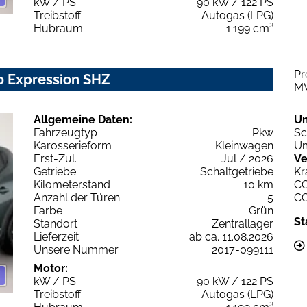
kW / PS
90 kW / 122 PS
Treibstoff
Autogas (LPG)
Hubraum
1.199 cm³
Pr
0 Expression SHZ
M
Allgemeine Daten:
U
Fahrzeugtyp
Pkw
Sc
Karosserieform
Kleinwagen
Um
Erst-Zul.
Jul / 2026
Ve
Getriebe
Schaltgetriebe
Kr
Kilometerstand
10 km
C
Anzahl der Türen
5
C
Farbe
Grün
St
Standort
Zentrallager
Lieferzeit
ab ca. 11.08.2026
Unsere Nummer
2017-099111
Motor:
kW / PS
90 kW / 122 PS
Treibstoff
Autogas (LPG)