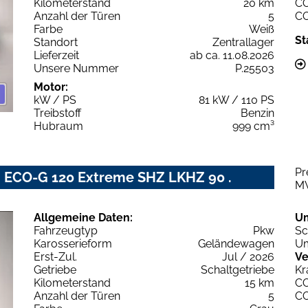
Kilometerstand
20 km
C
Anzahl der Türen
5
C
Farbe
Weiß
St
Standort
Zentrallager
Lieferzeit
ab ca. 11.08.2026
Unsere Nummer
P.25503
Motor:
kW / PS
81 kW / 110 PS
Treibstoff
Benzin
Hubraum
999 cm³
Pr
 ECO-G 120 Extreme SHZ LKHZ 90 .
M
Allgemeine Daten:
U
Fahrzeugtyp
Pkw
Sc
Karosserieform
Geländewagen
Um
Erst-Zul.
Jul / 2026
Ve
Getriebe
Schaltgetriebe
Kr
Kilometerstand
15 km
C
Anzahl der Türen
5
C