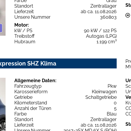
Farbe
Grau
St
Standort
Zentrallager
Lieferzeit
ab ca. 11.08.2026
Unsere Nummer
360803
Motor:
kW / PS
90 kW / 122 PS
Treibstoff
Autogas (LPG)
Hubraum
1.199 cm³
Pr
xpression SHZ Klima
M
Allgemeine Daten:
U
Fahrzeugtyp
Pkw
Sc
Karosserieform
Kleinwagen
Um
Getriebe
Schaltgetriebe
Ve
Kilometerstand
0
Kr
Anzahl der Türen
5
C
Farbe
Blau
C
Standort
Zentrallager
St
Lieferzeit
ab ca. 11.08.2026
Unsere Nummer
2017-2SX MD 6X S (RQH)