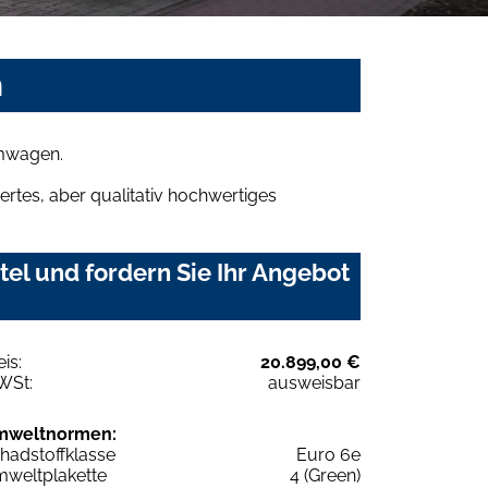
n
umwagen.
rtes, aber qualitativ hochwertiges
el und fordern Sie Ihr Angebot
eis:
20.899,00 €
WSt:
ausweisbar
mweltnormen:
hadstoffklasse
Euro 6e
weltplakette
4 (Green)