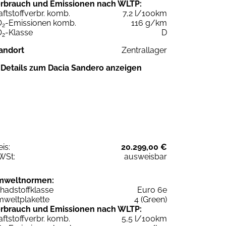
rbrauch und Emissionen nach WLTP:
aftstoffverbr. komb.
7,2 l/100km
O
-Emissionen komb.
116 g/km
2
O
-Klasse
D
2
andort
Zentrallager
Details zum Dacia Sandero anzeigen
eis:
20.299,00 €
WSt:
ausweisbar
mweltnormen:
hadstoffklasse
Euro 6e
weltplakette
4 (Green)
rbrauch und Emissionen nach WLTP:
aftstoffverbr. komb.
5,5 l/100km