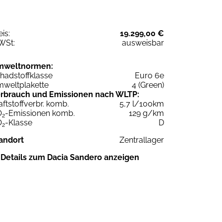
eis:
19.299,00 €
WSt:
ausweisbar
mweltnormen:
hadstoffklasse
Euro 6e
weltplakette
4 (Green)
rbrauch und Emissionen nach WLTP:
aftstoffverbr. komb.
5,7 l/100km
O
-Emissionen komb.
129 g/km
2
O
-Klasse
D
2
andort
Zentrallager
Details zum Dacia Sandero anzeigen