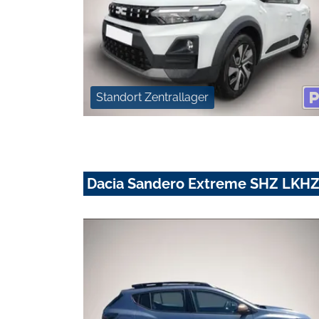
Standort Zentrallager
Dacia Sandero Extreme SHZ LKHZ