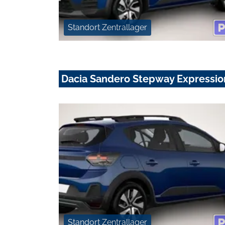
Standort Zentrallager
Dacia Sandero Stepway Expression
Standort Zentrallager