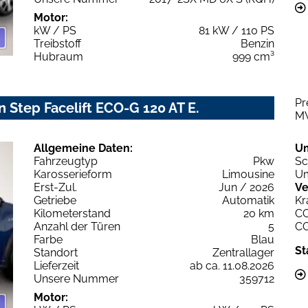
Motor:
kW / PS
81 kW / 110 PS
Treibstoff
Benzin
Hubraum
999 cm³
Pr
 Step Facelift ECO-G 120 AT E.
M
Allgemeine Daten:
U
Fahrzeugtyp
Pkw
Sc
Karosserieform
Limousine
Um
Erst-Zul.
Jun / 2026
Ve
Getriebe
Automatik
Kr
Kilometerstand
20 km
C
Anzahl der Türen
5
C
Farbe
Blau
St
Standort
Zentrallager
Lieferzeit
ab ca. 11.08.2026
Unsere Nummer
359712
Motor: