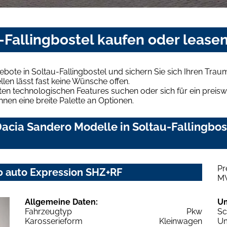
-Fallingbostel kaufen oder lease
bote in Soltau-Fallingbostel und sichern Sie sich Ihren Tra
len lässt fast keine Wünsche offen.
en technologischen Features suchen oder sich für ein preiswe
hnen eine breite Palette an Optionen.
cia Sandero Modelle in Soltau-Fallingbost
Pr
 auto Expression SHZ+RF
M
Allgemeine Daten:
U
Fahrzeugtyp
Pkw
Sc
Karosserieform
Kleinwagen
Um