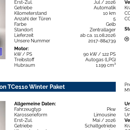
Erst-Zul.
Jul / 2026
Ve
Getriebe
Automatik
Kr
Kilometerstand
10 km
C
Anzahl der Türen
5
C
Farbe
Gelb
St
Standort
Zentrallager
Lieferzeit
ab ca. 11.08.2026
Unsere Nummer
2017-884739
Motor:
kW / PS
90 kW / 122 PS
Treibstoff
Autogas (LPG)
Hubraum
1.199 cm³
Pr
on TCe110 Winter Paket
M
Allgemeine Daten:
U
Fahrzeugtyp
Pkw
Sc
Karosserieform
Limousine
Um
Erst-Zul.
Mai / 2026
Ve
Getriebe
Schaltgetriebe
Kr