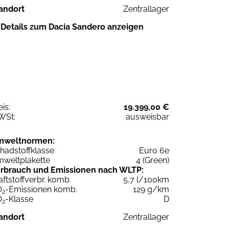
andort
Zentrallager
Details zum Dacia Sandero anzeigen
eis:
19.399,00 €
WSt:
ausweisbar
mweltnormen:
hadstoffklasse
Euro 6e
weltplakette
4 (Green)
rbrauch und Emissionen nach WLTP:
aftstoffverbr. komb.
5,7 l/100km
O
-Emissionen komb.
129 g/km
2
O
-Klasse
D
2
andort
Zentrallager