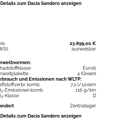
Details zum Dacia Sandero anzeigen
eis:
23.899,00 €
WSt:
ausweisbar
mweltnormen:
hadstoffklasse
Euro6
weltplakette
4 (Green)
rbrauch und Emissionen nach WLTP:
aftstoffverbr. komb.
7,2 l/100km
O
-Emissionen komb.
116 g/km
2
O
-Klasse
D
2
andort
Zentrallager
Details zum Dacia Sandero anzeigen