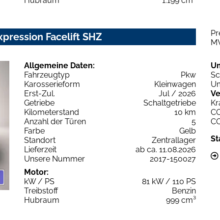
Hubraum
1.199 cm³
Pr
pression Facelift SHZ
M
Allgemeine Daten:
U
Fahrzeugtyp
Pkw
Sc
Karosserieform
Kleinwagen
Um
Erst-Zul.
Jul / 2026
Ve
Getriebe
Schaltgetriebe
Kr
Kilometerstand
10 km
C
Anzahl der Türen
5
C
Farbe
Gelb
St
Standort
Zentrallager
Lieferzeit
ab ca. 11.08.2026
Unsere Nummer
2017-150027
Motor:
kW / PS
81 kW / 110 PS
Treibstoff
Benzin
Hubraum
999 cm³