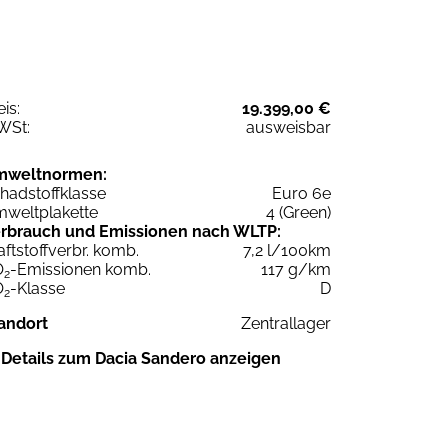
eis:
19.399,00 €
WSt:
ausweisbar
mweltnormen:
hadstoffklasse
Euro 6e
weltplakette
4 (Green)
rbrauch und Emissionen nach WLTP:
aftstoffverbr. komb.
7,2 l/100km
O
-Emissionen komb.
117 g/km
2
O
-Klasse
D
2
andort
Zentrallager
Details zum Dacia Sandero anzeigen