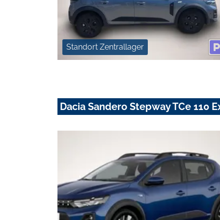
Standort Zentrallager
Dacia Sandero Stepway TCe 110 E