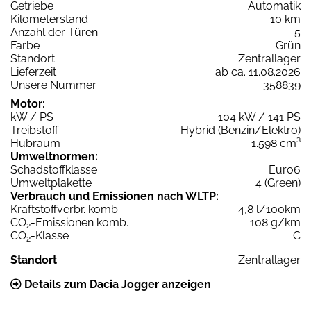
Getriebe
Automatik
Kilometerstand
10 km
Anzahl der Türen
5
Farbe
Grün
Standort
Zentrallager
Lieferzeit
ab ca. 11.08.2026
Unsere Nummer
358839
Motor:
kW / PS
104 kW / 141 PS
Treibstoff
Hybrid (Benzin/Elektro)
Hubraum
1.598 cm³
Umweltnormen:
Schadstoffklasse
Euro6
Umweltplakette
4 (Green)
Verbrauch und Emissionen nach WLTP:
Kraftstoffverbr. komb.
4,8 l/100km
CO
-Emissionen komb.
108 g/km
2
CO
-Klasse
C
2
Standort
Zentrallager
Details zum Dacia Jogger anzeigen