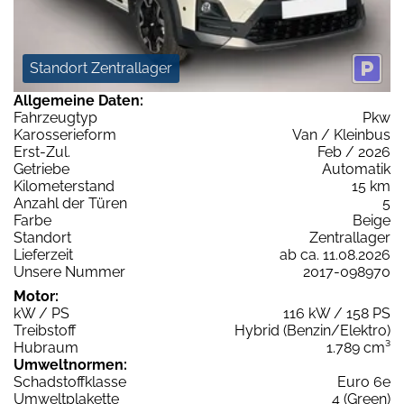
Standort Zentrallager
Allgemeine Daten:
Fahrzeugtyp
Pkw
Karosserieform
Van / Kleinbus
Erst-Zul.
Feb / 2026
Getriebe
Automatik
Kilometerstand
15 km
Anzahl der Türen
5
Farbe
Beige
Standort
Zentrallager
Lieferzeit
ab ca. 11.08.2026
Unsere Nummer
2017-098970
Motor:
kW / PS
116 kW / 158 PS
Treibstoff
Hybrid (Benzin/Elektro)
Hubraum
1.789 cm³
Umweltnormen:
Schadstoffklasse
Euro 6e
Umweltplakette
4 (Green)