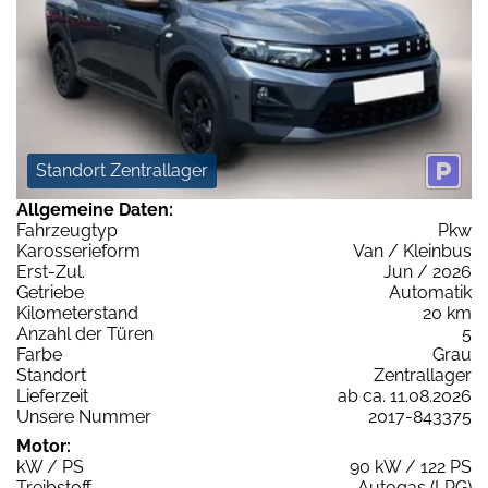
Standort Zentrallager
Allgemeine Daten:
Fahrzeugtyp
Pkw
Karosserieform
Van / Kleinbus
Erst-Zul.
Jun / 2026
Getriebe
Automatik
Kilometerstand
20 km
Anzahl der Türen
5
Farbe
Grau
Standort
Zentrallager
Lieferzeit
ab ca. 11.08.2026
Unsere Nummer
2017-843375
Motor:
kW / PS
90 kW / 122 PS
Treibstoff
Autogas (LPG)