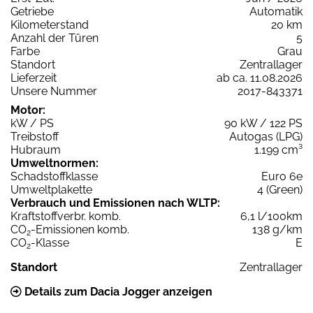
Getriebe
Automatik
Kilometerstand
20 km
Anzahl der Türen
5
Farbe
Grau
Standort
Zentrallager
Lieferzeit
ab ca. 11.08.2026
Unsere Nummer
2017-843371
Motor:
kW / PS
90 kW / 122 PS
Treibstoff
Autogas (LPG)
Hubraum
1.199 cm³
Umweltnormen:
Schadstoffklasse
Euro 6e
Umweltplakette
4 (Green)
Verbrauch und Emissionen nach WLTP:
Kraftstoffverbr. komb.
6,1 l/100km
CO
-Emissionen komb.
138 g/km
2
CO
-Klasse
E
2
Standort
Zentrallager
Details zum Dacia Jogger anzeigen