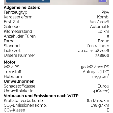
Allgemeine Daten:
Fahrzeugtyp
Pkw
Karosserieform
Kombi
Erst-Zul.
Jun / 2026
Getriebe
Automatik
Kilometerstand
10 km
Anzahl der Türen
5
Farbe
Braun
Standort
Zentrallager
Lieferzeit
ab ca. 11.08.2026
Unsere Nummer
358866
Motor:
kW / PS
90 kW / 122 PS
Treibstoff
Autogas (LPG)
Hubraum
1.199 cm³
Umweltnormen:
Schadstoffklasse
Euro6
Umweltplakette
4 (Green)
Verbrauch und Emissionen nach WLTP:
Kraftstoffverbr. komb.
6,1 l/100km
CO
-Emissionen komb.
138 g/km
2
CO
-Klasse
E
2