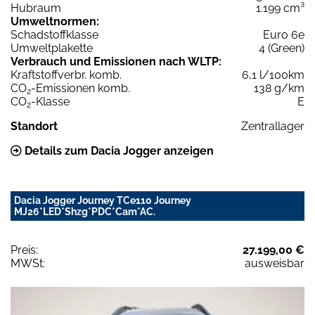
Hubraum
1.199 cm³
Umweltnormen:
Schadstoffklasse
Euro 6e
Umweltplakette
4 (Green)
Verbrauch und Emissionen nach WLTP:
Kraftstoffverbr. komb.
6,1 l/100km
CO
-Emissionen komb.
138 g/km
2
CO
-Klasse
E
2
Standort
Zentrallager
Details zum Dacia Jogger anzeigen
Dacia Jogger Journey TCe110 Journey
MJ26*LED*Shzg*PDC*Cam*AC.
Preis:
27.199,00 €
MWSt:
ausweisbar