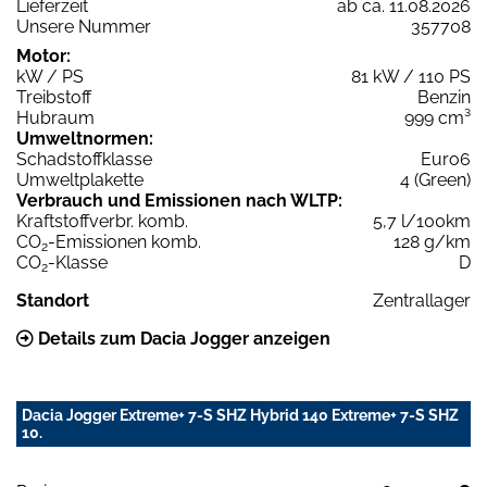
Lieferzeit
ab ca. 11.08.2026
Unsere Nummer
357708
Motor:
kW / PS
81 kW / 110 PS
Treibstoff
Benzin
Hubraum
999 cm³
Umweltnormen:
Schadstoffklasse
Euro6
Umweltplakette
4 (Green)
Verbrauch und Emissionen nach WLTP:
Kraftstoffverbr. komb.
5,7 l/100km
CO
-Emissionen komb.
128 g/km
2
CO
-Klasse
D
2
Standort
Zentrallager
Details zum Dacia Jogger anzeigen
Dacia Jogger Extreme+ 7-S SHZ Hybrid 140 Extreme+ 7-S SHZ
10.