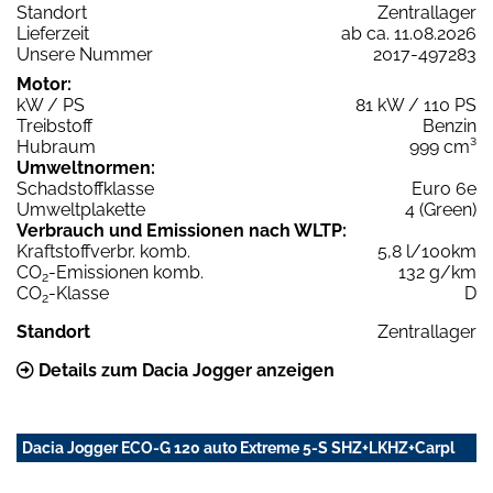
Standort
Zentrallager
Lieferzeit
ab ca. 11.08.2026
Unsere Nummer
2017-497283
Motor:
kW / PS
81 kW / 110 PS
Treibstoff
Benzin
Hubraum
999 cm³
Umweltnormen:
Schadstoffklasse
Euro 6e
Umweltplakette
4 (Green)
Verbrauch und Emissionen nach WLTP:
Kraftstoffverbr. komb.
5,8 l/100km
CO
-Emissionen komb.
132 g/km
2
CO
-Klasse
D
2
Standort
Zentrallager
Details zum Dacia Jogger anzeigen
Dacia Jogger ECO-G 120 auto Extreme 5-S SHZ+LKHZ+Carpl