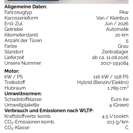
Allgemeine Daten:
Fahrzeugtyp
Pkw
Karosserieform
Van / Kleinbus
Erst-Zul.
Jun / 2026
Getriebe
Automatik
Kilometerstand
20 km
Anzahl der Türen
5
Farbe
Grau
Standort
Zentrallager
Lieferzeit
ab ca. 11.08.2026
Unsere Nummer
2017-193084
Motor:
kW / PS
116 kW / 158 PS
Treibstoff
Hybrid (Benzin/Elektro)
Hubraum
1.789 cm³
Umweltnormen:
Schadstoffklasse
Euro 6e
Umweltplakette
4 (Green)
Verbrauch und Emissionen nach WLTP:
Kraftstoffverbr. komb.
4,5 l/100km
CO
-Emissionen komb.
103 g/km
2
CO
-Klasse
C
2