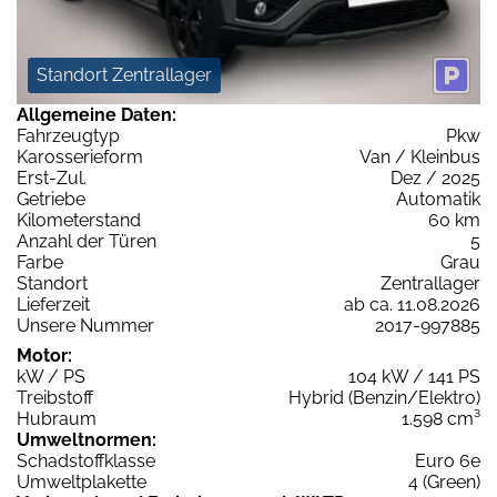
Standort Zentrallager
Allgemeine Daten:
Fahrzeugtyp
Pkw
Karosserieform
Van / Kleinbus
Erst-Zul.
Dez / 2025
Getriebe
Automatik
Kilometerstand
60 km
Anzahl der Türen
5
Farbe
Grau
Standort
Zentrallager
Lieferzeit
ab ca. 11.08.2026
Unsere Nummer
2017-997885
Motor:
kW / PS
104 kW / 141 PS
Treibstoff
Hybrid (Benzin/Elektro)
Hubraum
1.598 cm³
Umweltnormen:
Schadstoffklasse
Euro 6e
Umweltplakette
4 (Green)