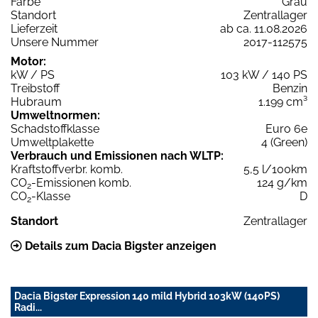
Farbe
Grau
Standort
Zentrallager
Lieferzeit
ab ca. 11.08.2026
Unsere Nummer
2017-112575
Motor:
kW / PS
103 kW / 140 PS
Treibstoff
Benzin
Hubraum
1.199 cm³
Umweltnormen:
Schadstoffklasse
Euro 6e
Umweltplakette
4 (Green)
Verbrauch und Emissionen nach WLTP:
Kraftstoffverbr. komb.
5,5 l/100km
CO
-Emissionen komb.
124 g/km
2
CO
-Klasse
D
2
Standort
Zentrallager
Details zum Dacia Bigster anzeigen
Dacia Bigster Expression 140 mild Hybrid 103kW (140PS)
Radi...