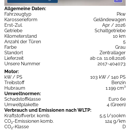
Allgemeine Daten:
Fahrzeugtyp
Pkw
Karosserieform
Geländewagen
Erst-Zul.
Apr / 2026
Getriebe
Schaltgetriebe
Kilometerstand
10 km
Anzahl der Türen
5
Farbe
Grau
Standort
Zentrallager
Lieferzeit
ab ca. 11.08.2026
Unsere Nummer
2017-404073
Motor:
kW / PS
103 kW / 140 PS
Treibstoff
Benzin
Hubraum
1.199 cm³
Umweltnormen:
Schadstoffklasse
Euro 6e
Umweltplakette
4 (Green)
Verbrauch und Emissionen nach WLTP:
Kraftstoffverbr. komb.
5,5 l/100km
CO
-Emissionen komb.
124 g/km
2
CO
-Klasse
D
2