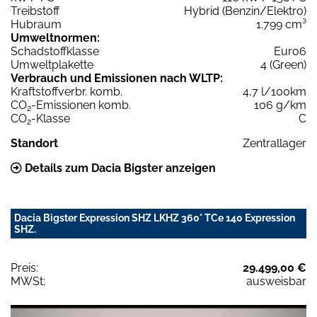
Treibstoff
Hybrid (Benzin/Elektro)
Hubraum
1.799 cm³
Umweltnormen:
Schadstoffklasse
Euro6
Umweltplakette
4 (Green)
Verbrauch und Emissionen nach WLTP:
Kraftstoffverbr. komb.
4,7 l/100km
CO
-Emissionen komb.
106 g/km
2
CO
-Klasse
C
2
Standort
Zentrallager
Details zum Dacia Bigster anzeigen
Dacia Bigster Expression SHZ LKHZ 360° TCe 140 Expression
SHZ.
Preis:
29.499,00 €
MWSt:
ausweisbar