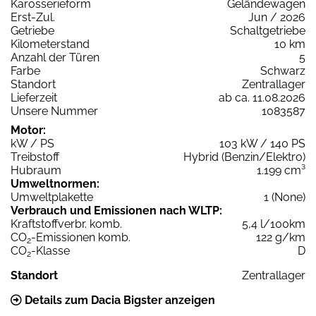
Karosserieform
Geländewagen
Erst-Zul.
Jun / 2026
Getriebe
Schaltgetriebe
Kilometerstand
10 km
Anzahl der Türen
5
Farbe
Schwarz
Standort
Zentrallager
Lieferzeit
ab ca. 11.08.2026
Unsere Nummer
1083587
Motor:
kW / PS
103 kW / 140 PS
Treibstoff
Hybrid (Benzin/Elektro)
Hubraum
1.199 cm³
Umweltnormen:
Umweltplakette
1 (None)
Verbrauch und Emissionen nach WLTP:
Kraftstoffverbr. komb.
5,4 l/100km
CO
-Emissionen komb.
122 g/km
2
CO
-Klasse
D
2
Standort
Zentrallager
Details zum Dacia Bigster anzeigen