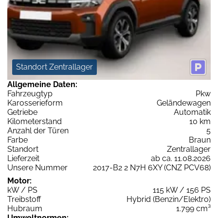
Standort Zentrallager
Allgemeine Daten:
Fahrzeugtyp
Pkw
Karosserieform
Geländewagen
Getriebe
Automatik
Kilometerstand
10 km
Anzahl der Türen
5
Farbe
Braun
Standort
Zentrallager
Lieferzeit
ab ca. 11.08.2026
Unsere Nummer
2017-B2 2 N7H 6XY (CNZ PCV68)
Motor:
kW / PS
115 kW / 156 PS
Treibstoff
Hybrid (Benzin/Elektro)
Hubraum
1.799 cm³
Umweltnormen: