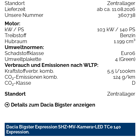
Standort
Zentrallager
Lieferzeit
ab ca. 11.08.2026
Unsere Nummer
360738
Motor:
kW / PS
103 kW / 140 PS
Treibstoff
Benzin
Hubraum
1.199 cm³
Umweltnormen:
Schadstoffklasse
Euro6
Umweltplakette
4 (Green)
Verbrauch und Emissionen nach WLTP:
Kraftstoffverbr. komb.
5,5 l/100km
CO
-Emissionen komb.
124 g/km
2
CO
-Klasse
D
2
Standort
Zentrallager
Details zum Dacia Bigster anzeigen
Dacia Bigster Expression SHZ+MV-Kamera+LED TCe 140
Expression.