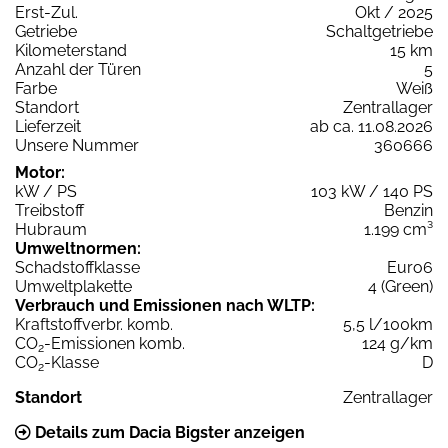
Erst-Zul.
Okt / 2025
Getriebe
Schaltgetriebe
Kilometerstand
15 km
Anzahl der Türen
5
Farbe
Weiß
Standort
Zentrallager
Lieferzeit
ab ca. 11.08.2026
Unsere Nummer
360666
Motor:
kW / PS
103 kW / 140 PS
Treibstoff
Benzin
Hubraum
1.199 cm³
Umweltnormen:
Schadstoffklasse
Euro6
Umweltplakette
4 (Green)
Verbrauch und Emissionen nach WLTP:
Kraftstoffverbr. komb.
5,5 l/100km
CO
-Emissionen komb.
124 g/km
2
CO
-Klasse
D
2
Standort
Zentrallager
Details zum Dacia Bigster anzeigen