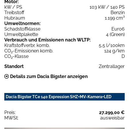
Motor:
kW / PS
103 kW / 140 PS
Treibstoff
Benzin
Hubraum
1.199 cm³
Umweltnormen:
Schadstoffklasse
Euro6
Umweltplakette
4 (Green)
Verbrauch und Emissionen nach WLTP:
Kraftstoffverbr. komb.
5,5 l/100km
CO
-Emissionen komb.
124 g/km
2
CO
-Klasse
D
2
Standort
Zentrallager
Details zum Dacia Bigster anzeigen
Dacia Bigster TCe 140 Expression SHZ+MV-Kamera+LED
Preis:
27.299,00 €
MWSt:
ausweisbar