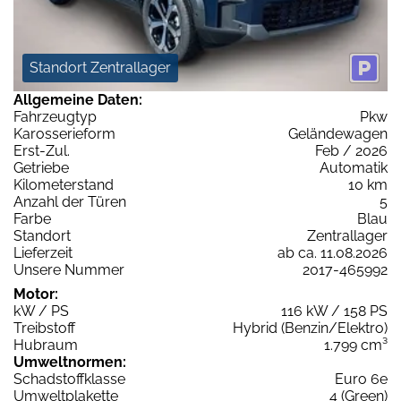
Standort Zentrallager
Allgemeine Daten:
Fahrzeugtyp
Pkw
Karosserieform
Geländewagen
Erst-Zul.
Feb / 2026
Getriebe
Automatik
Kilometerstand
10 km
Anzahl der Türen
5
Farbe
Blau
Standort
Zentrallager
Lieferzeit
ab ca. 11.08.2026
Unsere Nummer
2017-465992
Motor:
kW / PS
116 kW / 158 PS
Treibstoff
Hybrid (Benzin/Elektro)
Hubraum
1.799 cm³
Umweltnormen:
Schadstoffklasse
Euro 6e
Umweltplakette
4 (Green)