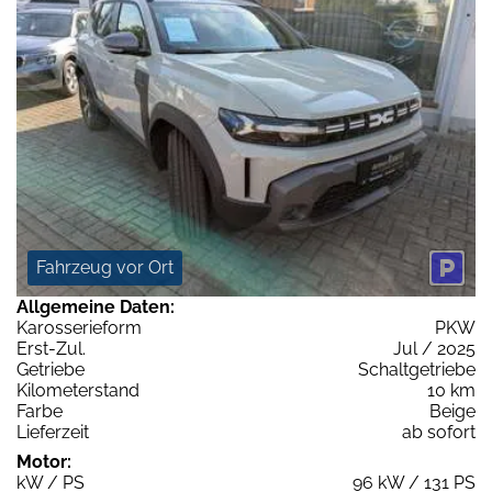
Fahrzeug vor Ort
Allgemeine Daten:
Karosserieform
PKW
Erst-Zul.
Jul / 2025
Getriebe
Schaltgetriebe
Kilometerstand
10 km
Farbe
Beige
Lieferzeit
ab sofort
Motor:
kW / PS
96 kW / 131 PS