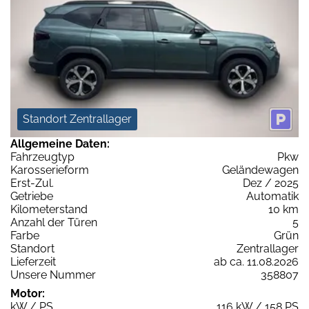
Standort Zentrallager
Allgemeine Daten:
Fahrzeugtyp
Pkw
Karosserieform
Geländewagen
Erst-Zul.
Dez / 2025
Getriebe
Automatik
Kilometerstand
10 km
Anzahl der Türen
5
Farbe
Grün
Standort
Zentrallager
Lieferzeit
ab ca. 11.08.2026
Unsere Nummer
358807
Motor:
kW / PS
116 kW / 158 PS