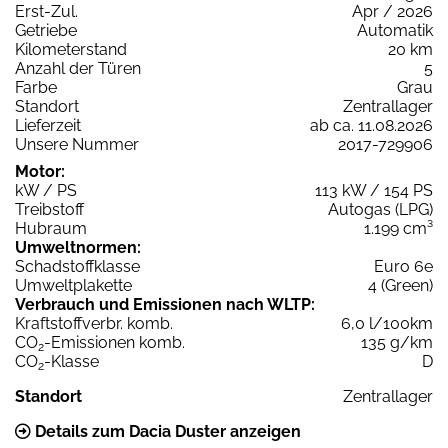
Erst-Zul.
Apr / 2026
Getriebe
Automatik
Kilometerstand
20 km
Anzahl der Türen
5
Farbe
Grau
Standort
Zentrallager
Lieferzeit
ab ca. 11.08.2026
Unsere Nummer
2017-729906
Motor:
kW / PS
113 kW / 154 PS
Treibstoff
Autogas (LPG)
Hubraum
1.199 cm³
Umweltnormen:
Schadstoffklasse
Euro 6e
Umweltplakette
4 (Green)
Verbrauch und Emissionen nach WLTP:
Kraftstoffverbr. komb.
6,0 l/100km
CO
-Emissionen komb.
135 g/km
2
CO
-Klasse
D
2
Standort
Zentrallager
Details zum Dacia Duster anzeigen