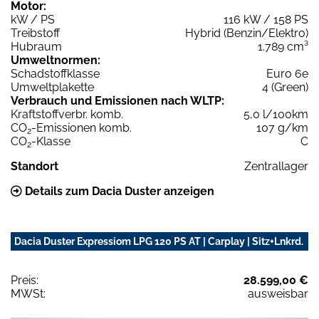
Motor:
kW / PS
116 kW / 158 PS
Treibstoff
Hybrid (Benzin/Elektro)
Hubraum
1.789 cm³
Umweltnormen:
Schadstoffklasse
Euro 6e
Umweltplakette
4 (Green)
Verbrauch und Emissionen nach WLTP:
Kraftstoffverbr. komb.
5,0 l/100km
CO
-Emissionen komb.
107 g/km
2
CO
-Klasse
C
2
Standort
Zentrallager
Details zum Dacia Duster anzeigen
Dacia Duster Expressiom LPG 120 PS AT | Carplay | Sitz+Lnkrd.
Preis:
28.599,00 €
MWSt:
ausweisbar