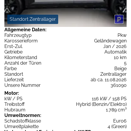
Standort Zentrallager
Allgemeine Daten:
Fahrzeugtyp
Pkw
Karosserieform
Geländewagen
Erst-Zul.
Jan / 2026
Getriebe
Automatik
Kilometerstand
10 km
Anzahl der Türen
5
Farbe
Beige
Standort
Zentrallager
Lieferzeit
ab ca. 11.08.2026
Unsere Nummer
361090
Motor:
kW / PS
116 kW / 158 PS
Treibstoff
Hybrid (Benzin/Elektro)
Hubraum
1.789 cm³
Umweltnormen:
Schadstoffklasse
Euro6
Umweltplakette
4 (Green)