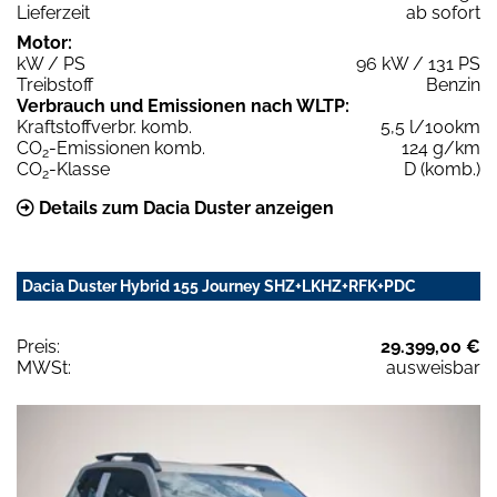
Lieferzeit
ab sofort
Motor:
kW / PS
96 kW / 131 PS
Treibstoff
Benzin
Verbrauch und Emissionen nach WLTP:
Kraftstoffverbr. komb.
5,5 l/100km
CO
-Emissionen komb.
124 g/km
2
CO
-Klasse
D (komb.)
2
Details zum Dacia Duster anzeigen
Dacia Duster Hybrid 155 Journey SHZ+LKHZ+RFK+PDC
Preis:
29.399,00 €
MWSt:
ausweisbar