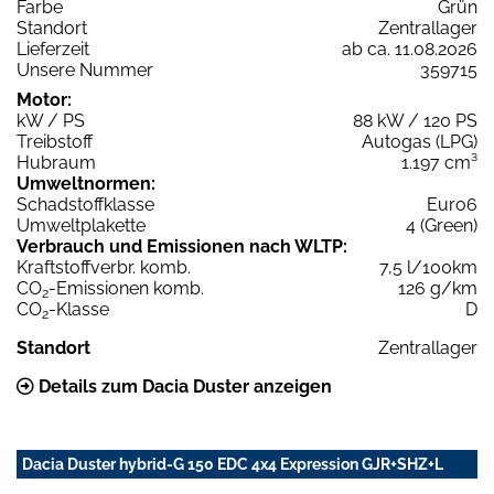
Farbe
Grün
Standort
Zentrallager
Lieferzeit
ab ca. 11.08.2026
Unsere Nummer
359715
Motor:
kW / PS
88 kW / 120 PS
Treibstoff
Autogas (LPG)
Hubraum
1.197 cm³
Umweltnormen:
Schadstoffklasse
Euro6
Umweltplakette
4 (Green)
Verbrauch und Emissionen nach WLTP:
Kraftstoffverbr. komb.
7,5 l/100km
CO
-Emissionen komb.
126 g/km
2
CO
-Klasse
D
2
Standort
Zentrallager
Details zum Dacia Duster anzeigen
Dacia Duster hybrid-G 150 EDC 4x4 Expression GJR+SHZ+L