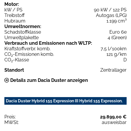
Motor:
kW / PS
90 kW / 122 PS
Treibstoff
Autogas (LPG)
Hubraum
1.199 cm³
Umweltnormen:
Schadstoffklasse
Euro 6e
Umweltplakette
4 (Green)
Verbrauch und Emissionen nach WLTP:
Kraftstoffverbr. komb.
7,5 l/100km
CO
-Emissionen komb.
121 g/km
2
CO
-Klasse
D
2
Standort
Zentrallager
Details zum Dacia Duster anzeigen
Dacia Duster Hybrid 155 Expression III Hybrid 155 Expression.
Preis:
29.899,00 €
MWSt:
ausweisbar