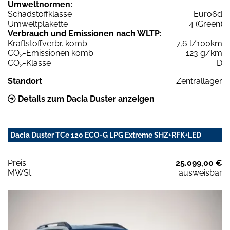
Umweltnormen:
Schadstoffklasse
Euro6d
Umweltplakette
4 (Green)
Verbrauch und Emissionen nach WLTP:
Kraftstoffverbr. komb.
7,6 l/100km
CO
-Emissionen komb.
123 g/km
2
CO
-Klasse
D
2
Standort
Zentrallager
Details zum Dacia Duster anzeigen
Dacia Duster TCe 120 ECO-G LPG Extreme SHZ+RFK+LED
Preis:
25.099,00 €
MWSt:
ausweisbar