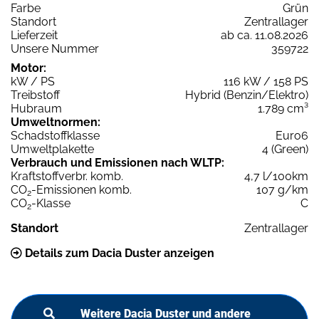
Farbe
Grün
Standort
Zentrallager
Lieferzeit
ab ca. 11.08.2026
Unsere Nummer
359722
Motor:
kW / PS
116 kW / 158 PS
Treibstoff
Hybrid (Benzin/Elektro)
Hubraum
1.789 cm³
Umweltnormen:
Schadstoffklasse
Euro6
Umweltplakette
4 (Green)
Verbrauch und Emissionen nach WLTP:
Kraftstoffverbr. komb.
4,7 l/100km
CO
-Emissionen komb.
107 g/km
2
CO
-Klasse
C
2
Standort
Zentrallager
Details zum Dacia Duster anzeigen
Weitere Dacia Duster und andere