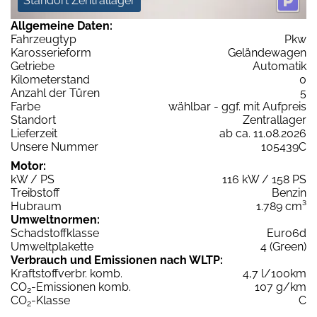
Standort Zentrallager
Allgemeine Daten:
Fahrzeugtyp
Pkw
Karosserieform
Geländewagen
Getriebe
Automatik
Kilometerstand
0
Anzahl der Türen
5
Farbe
wählbar - ggf. mit Aufpreis
Standort
Zentrallager
Lieferzeit
ab ca. 11.08.2026
Unsere Nummer
105439C
Motor:
kW / PS
116 kW / 158 PS
Treibstoff
Benzin
Hubraum
1.789 cm³
Umweltnormen:
Schadstoffklasse
Euro6d
Umweltplakette
4 (Green)
Verbrauch und Emissionen nach WLTP:
Kraftstoffverbr. komb.
4,7 l/100km
CO
-Emissionen komb.
107 g/km
2
CO
-Klasse
C
2