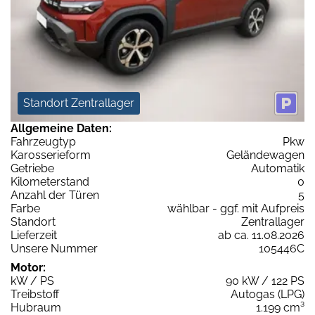
Standort Zentrallager
Allgemeine Daten:
Fahrzeugtyp
Pkw
Karosserieform
Geländewagen
Getriebe
Automatik
Kilometerstand
0
Anzahl der Türen
5
Farbe
wählbar - ggf. mit Aufpreis
Standort
Zentrallager
Lieferzeit
ab ca. 11.08.2026
Unsere Nummer
105446C
Motor:
kW / PS
90 kW / 122 PS
Treibstoff
Autogas (LPG)
Hubraum
1.199 cm³